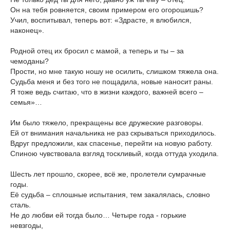
Он на тебя ровняется, своим примером его огорошишь?
Учил, воспитывал, теперь вот: «Здрасте, я влюбился,
наконец».
Родной отец их бросил с мамой, а теперь и ты – за
чемоданы?
Прости, но мне такую ношу не осилить, слишком тяжела она.
Судьба меня и без того не пощадила, новые наносит раны.
Я тоже ведь считаю, что в жизни каждого, важней всего –
семья»…
Им было тяжело, прекращены все дружеские разговоры.
Ей от внимания начальника не раз скрываться приходилось.
Вдруг предложили, как спасенье, перейти на новую работу.
Спиною чувствовала взгляд тоскливый, когда оттуда уходила.
Шесть лет прошло, скорее, всё же, пролетели сумрачные
годы.
Её судьба – сплошные испытания, тем закалялась, словно
сталь.
Не до любви ей тогда было… Четыре года - горькие
невзгоды,