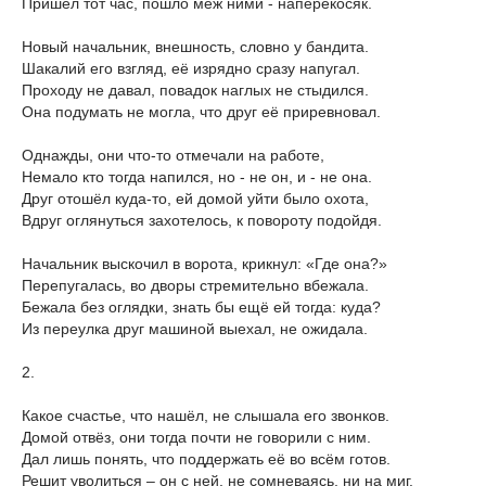
Пришёл тот час, пошло меж ними - наперекосяк.
Новый начальник, внешность, словно у бандита.
Шакалий его взгляд, её изрядно сразу напугал.
Проходу не давал, повадок наглых не стыдился.
Она подумать не могла, что друг её приревновал.
Однажды, они что-то отмечали на работе,
Немало кто тогда напился, но - не он, и - не она.
Друг отошёл куда-то, ей домой уйти было охота,
Вдруг оглянуться захотелось, к повороту подойдя.
Начальник выскочил в ворота, крикнул: «Где она?»
Перепугалась, во дворы стремительно вбежала.
Бежала без оглядки, знать бы ещё ей тогда: куда?
Из переулка друг машиной выехал, не ожидала.
2.
Какое счастье, что нашёл, не слышала его звонков.
Домой отвёз, они тогда почти не говорили с ним.
Дал лишь понять, что поддержать её во всём готов.
Решит уволиться – он с ней, не сомневаясь, ни на миг.