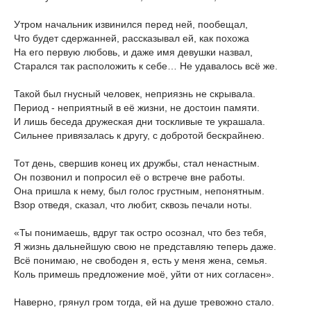
Утром начальник извинился перед ней, пообещал,
Что будет сдержанней, рассказывал ей, как похожа
На его первую любовь, и даже имя девушки назвал,
Старался так расположить к себе… Не удавалось всё же.
Такой был гнусный человек, неприязнь не скрывала.
Период - неприятный в её жизни, не достоин памяти.
И лишь беседа дружеская дни тоскливые те украшала.
Сильнее привязалась к другу, с добротой бескрайнею.
Тот день, свершив конец их дружбы, стал ненастным.
Он позвонил и попросил её о встрече вне работы.
Она пришла к нему, был голос грустным, непонятным.
Взор отведя, сказал, что любит, сквозь печали ноты.
«Ты понимаешь, вдруг так остро осознал, что без тебя,
Я жизнь дальнейшую свою не представляю теперь даже.
Всё понимаю, не свободен я, есть у меня жена, семья.
Коль примешь предложение моё, уйти от них согласен».
Наверно, грянул гром тогда, ей на душе тревожно стало.