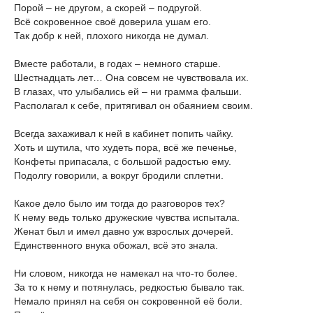
Порой – не другом, а скорей – подругой.
Всё сокровенное своё доверила ушам его.
Так добр к ней, плохого никогда не думал.
Вместе работали, в годах – немного старше.
Шестнадцать лет… Она совсем не чувствовала их.
В глазах, что улыбались ей – ни грамма фальши.
Располагал к себе, притягивал он обаянием своим.
Всегда захаживал к ней в кабинет попить чайку.
Хоть и шутила, что худеть пора, всё же печенье,
Конфеты припасала, с большой радостью ему.
Подолгу говорили, а вокруг бродили сплетни.
Какое дело было им тогда до разговоров тех?
К нему ведь только дружеские чувства испытала.
Женат был и имел давно уж взрослых дочерей.
Единственного внука обожал, всё это знала.
Ни словом, никогда не намекал на что-то более.
За то к нему и потянулась, редкостью бывало так.
Немало принял на себя он сокровенной её боли.