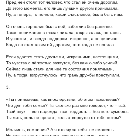
Пред ней стоял тот человек, что стал ей очень дорогим.
До этого момента, его лишь лучшим другом принимала,
Ну, а теперь, то поняла, какой счастливой, была бы с ним.
Он очень терпелив был с ней, заботлив безгранично.
Такое понимание в глазах читала, открывалась, не таясь.
И успокоит, и всегда поддержит искренне, а не цинично.
Когда он стал таким ей дорогим, того тогда не поняла.
Если удастся стать друзьями, искренними, настоящими,
То чувства с лёгкостью зажгутся, без каких-либо усилий.
Сейчас лишь стали для неё те состояния понятными,
Ну, а тогда, взгрустнулось, что грань дружбы преступили.
3.
«Ты понимаешь, как впоследствии, об этом пожалеешь?
Что для тебя семья? Ты сколько раз мне говорил, что – всё.
Твой внук – твоя надежда, твоя гордость… Без него сумеешь
Ты жить, коль не простят, коль отвернутся от тебя потом?
Молчишь, сомнения? А я отвечу за тебя: не сможешь.
Не только дед ты для него, давно уж ты ему – отец.