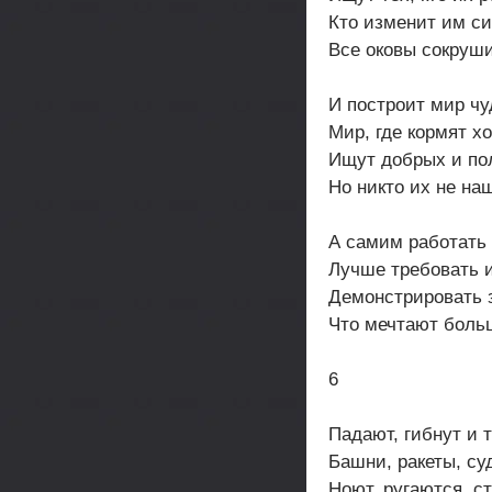
Кто изменит им си
Все оковы сокруш
И построит мир чу
Мир, где кормят х
Ищут добрых и по
Но никто их не на
А самим работать 
Лучше требовать и
Демонстрировать 
Что мечтают боль
6
Падают, гибнут и 
Башни, ракеты, су
Ноют, ругаются, ст