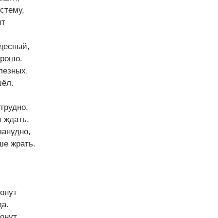
стему,
ит
десный,
орошо.
лезных.
шёл.
трудно.
 ждать,
занудно,
ше жрать.
тонут
да.
онут,