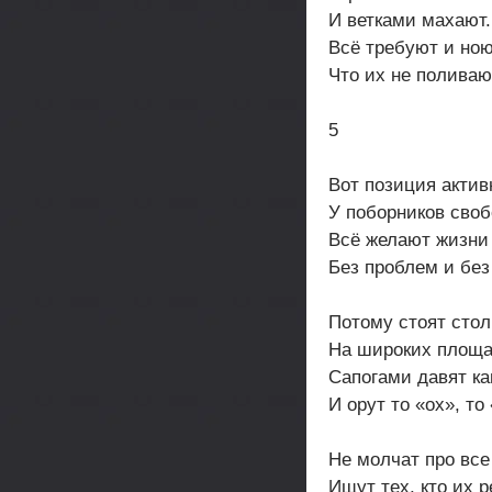
И ветками махают.
Всё требуют и ною
Что их не поливаю
5
Вот позиция актив
У поборников своб
Всё желают жизни
Без проблем и без
Потому стоят сто
На широких площа
Сапогами давят к
И орут то «ох», то
Не молчат про все
Ищут тех, кто их р