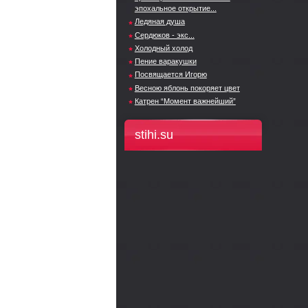
эпохальное открытие...
Ледяная душа
Сердюков - экс...
Холодный холод
Пение варакушки
Посвящается Игорю
Весною яблонь покоряет цвет
Катрен “Момент важнейший”
stihi.su