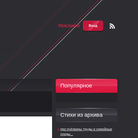
Регистрация
Вход
Чтени
е RSS
Популярное
Стихи из архива
про пчёлкины труды и семейные
плоды...