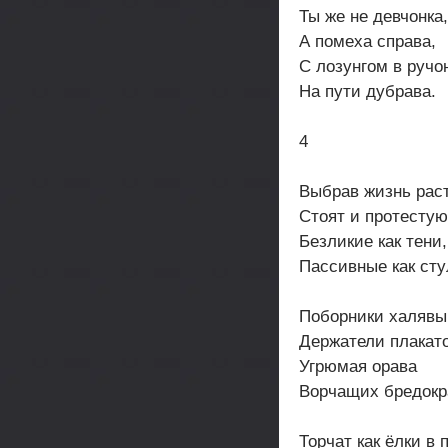
Ты же не девчонка
А помеха справа,
С лозунгом в ручо
На пути дубрава.
4
Выбрав жизнь рас
Стоят и протестую
Безликие как тени,
Пассивные как сту
Поборники халявы
Держатели плакато
Угрюмая орава
Ворчащих бредокр
Торчат как ёлки в 