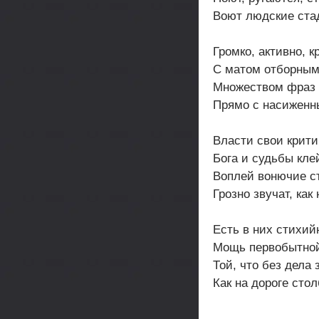
Воют людские ста
Громко, активно, к
С матом отборным
Множеством фраз 
Прямо с насиженн
Власти свои крити
Бога и судьбы кле
Воплей вонючие с
Грозно звучат, как 
Есть в них стихий
Мощь первобытной
Той, что без дела 
Как на дороге сто