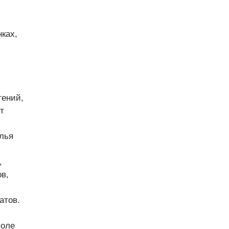
,
нках,
тений,
т
лья
,
в,
атов.
поле