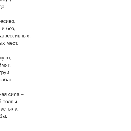
да.
расиво,
 и без,
агрессивных,
ых мест,
куют,
ймят.
труи
набат.
ная сила –
 толпы.
застыла,
лбы.