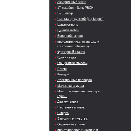
Акварельный закат
17 декабря - День РВСН
Эй, Тимур
Чысхаан (якутский Дед Мороз)
Цыганка-ночь
Цунами любви
Весенний патрон
про сантехника, старушку и
Святейшего Кирюшку...
Фрезерный станок
Едок - судья
Общежитие мыслей
Плечо
Козодой
Электронные паспорта
Малышкина душа
Монгол пришёл на Киевскую
Русь...
Два мученика
Настенька и котик
Смерть
Замолчите, чувства!
Отражение в луже
про откровение Никитино и