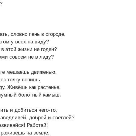
?
ать, словно пень в огороде,
том у всех на виду?
 в этой жизни не годен?
ами совсем не в ладу?
оге мешаешь движенью.
без толку вопишь.
ду. Живёшь как растенье.
шумный болотный камыш.
ть и добиться чего-то,
раведливей, добрей и светлей?
Развивайся! Работай!
 проживёшь на земле.