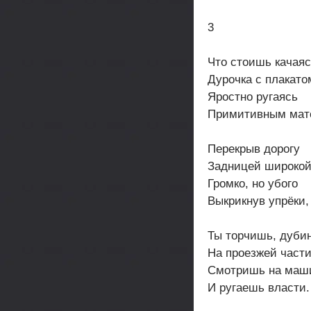
3
Что стоишь качая
Дурочка с плакато
Яростно ругаясь
Примитивным мат
Перекрыв дорогу
Задницей широкой
Громко, но убого
Выкрикнув упрёки,
Ты торчишь, дубин
На проезжей части
Смотришь на маш
И ругаешь власти.