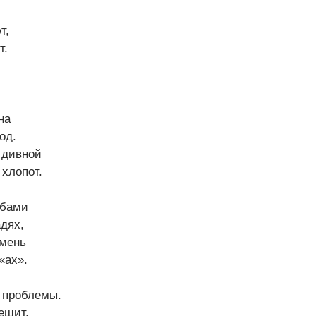
т,
т.
на
од.
 дивной
 хлопот.
лбами
дях,
амень
 «ах».
 проблемы.
ешит,