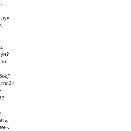
,
 дух,
,
,
а.
буи?
ван.
бод?
цепей?
ёт
й?
е
ать.
пень