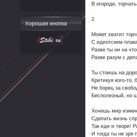
В огороде, торчать
2
Хорошая кнопка
Может хватит торч
С идиотским плака
Разве ты ни на что
Разве разум с дел
Ты стоишь на дор
Критикуя кого-то, 
Не борец за свобо
Бесполезный, но 
Хочешь мир измени
Сделать жизнь сп
Так иди и твори! 
И тогда ты не зря