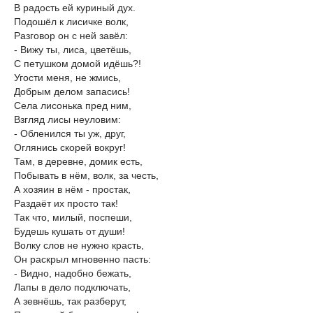
В радость ей куриный дух.
Подошёл к лисичке волк,
Разговор он с ней завёл:
- Вижу ты, лиса, цветёшь,
С петушком домой идёшь?!
Угости меня, не жмись,
Добрым делом запасись!
Села лисонька пред ним,
Взгляд лисы неуловим:
- Обленился ты уж, друг,
Оглянись скорей вокруг!
Там, в деревне, домик есть,
Побывать в нём, волк, за честь,
А хозяин в нём - простак,
Раздаёт их просто так!
Так что, милый, поспеши,
Будешь кушать от души!
Волку слов не нужно красть,
Он раскрыл мгновенно пасть:
- Видно, надобно бежать,
Лапы в дело подключать,
А зевнёшь, так разберут,