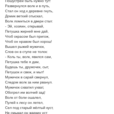
Пошустрей быть нужно тут!
Развернулся волк и в путь,
Стал он ход к деревне гнуть,
Домик ветхий отыскал,
Волк ломиться в двери стал:
- Эй, хозяин, открывай,
Петушка жирней мне дай,
Чтоб окрасом был пригож,
Чтоб он нравом был хорош!
Вышел рыжий мужичок,
Слов он в ступе не толок:
- Коль ты, волк, явился сам,
Петушка тебе я дам,
Будешь ты, дружочек, сыт,
Петушок и свеж, и мыт!
Мужичок в сарай свернул,
Следом волк за ним рванул.
Мужичок схватил ухват,
Обогрел им волчий зад!
Волк от боли ошалел,
Пулей к лесу он летел,
Сел под старый жёлтый куст,
Не смыкал он жарких уст: