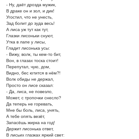
- Ну, даёт дрозда мужик,
В драке он и зол, и дик!
Угостил, что не унесть,
Зад болит до зуда весь!
А лиса уж тут как тут,
Глазки лисоньки снуют,
Утка в лапе у лисы,
Гладит лисонька усы:
- Вижу, волк, ты кем-то бит,
Вон, в глазах тоска стоит!
Перепутал, чую, дом,
Видно, бес ютится в нём?!
Волк обиды не держал,
Просто он лисе сказал:
- Да, лиса, не повезло,
Может, с тропочки снесло?
Да теперь не горевать,
Мне бы боль, лиса, унять,
А тебе опять везёт,
Запасёшь жирка на год!
Держит лисонька ответ,
В лисьих глазках яркий свет: