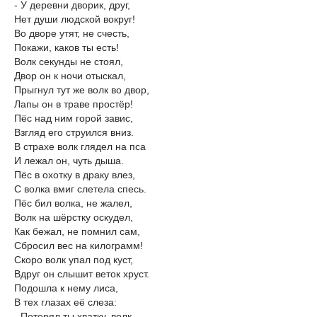
- У деревни дворик, друг,
Нет души людской вокруг!
Во дворе утят, не счесть,
Покажи, каков ты есть!
Волк секунды не стоял,
Двор он к ночи отыскал,
Прыгнул тут же волк во двор,
Лапы он в траве простёр!
Пёс над ним горой завис,
Взгляд его струился вниз.
В страхе волк глядел на пса
И лежал он, чуть дыша.
Пёс в охотку в драку влез,
С волка вмиг слетела спесь.
Пёс бил волка, не жалел,
Волк на шёрстку оскудел,
Как бежал, не помнил сам,
Сбросил вес на килограмм!
Скоро волк упал под куст,
Вдруг он слышит веток хруст.
Подошла к нему лиса,
В тех глазах её слеза:
- Потерял ты хватку, волк,