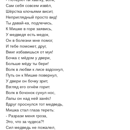
Сам себя совсем извёл,
Шёрстка клочьями висит,
Неприглядный просто вид!
Ты давай-ка, подлечись,
К Мишке в горе заявись,
У медведя есть медок,
Он в болезни мне помог,
И тебе поможет, друг,
Вмиг избавишься от мук!
Бочка с мёдом у двери,
Больше мёду ты бери!
Волк в любви к лисе вздохнул,
Путь он к Мишке повернул,
У двери он бочку зрит,
Взгляд его огнём горит.
Волк в бочонок сунул нос,
Лапы он над ней занёс!
Вдруг проснулся тот медведь,
Мишка стал глаза тереть:
- Разрази меня гроза,
Это, что за чудеса?!
Сил медведь не пожалел,