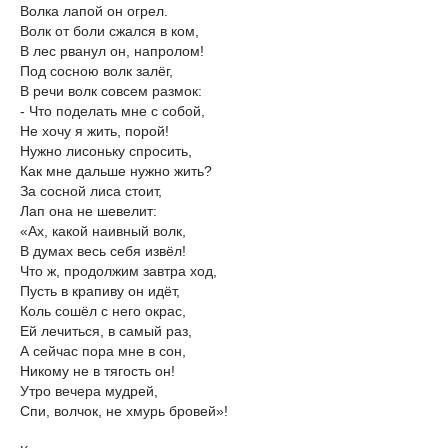
Волка лапой он огрел.
Волк от боли сжался в ком,
В лес рванул он, напролом!
Под сосною волк залёг,
В речи волк совсем размок:
- Что поделать мне с собой,
Не хочу я жить, порой!
Нужно лисоньку спросить,
Как мне дальше нужно жить?
За сосной лиса стоит,
Лап она не шевелит:
«Ах, какой наивный волк,
В думах весь себя извёл!
Что ж, продолжим завтра ход,
Пусть в крапиву он идёт,
Коль сошёл с него окрас,
Ей лечиться, в самый раз,
А сейчас пора мне в сон,
Никому не в тягость он!
Утро вечера мудрей,
Спи, волчок, не хмурь бровей»!