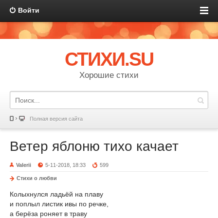
Войти
СТИХИ.SU
Хорошие стихи
Полная версия сайта
Ветер яблоню тихо качает
Valerii
5-11-2018, 18:33
599
Стихи о любви
Колыхнулся ладьёй на плаву
и поплыл листик ивы по речке,
а берёза роняет в траву