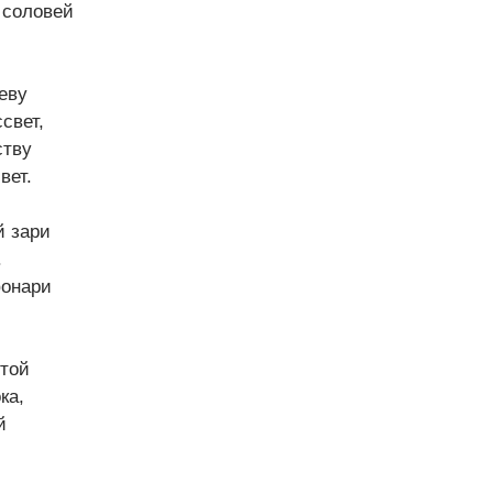
 соловей
еву
свет,
ству
вет.
й зари
.
фонари
отой
ка,
й