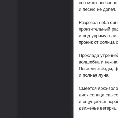
но смолк внезапно
и песню не допел.
Разрезал неба син
пронзительный рас
и под упрямую ли
проник от солнца с
Прохлада утренне
волшебна и нежна
Погасли звёзды, 
и полная луна.
Смеётся ярко-зол
диск солнца свысо
и ощущается поро
движенье ветерка.