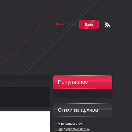
Регистрация
Вход
Чтени
е RSS
Популярное
Стихи из архива
А ты рядом стоял
Предчувствие весны