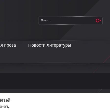
ая проза
Новости литературы
етвей
енел,