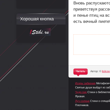
Вновь распускаютс
приветствуя рассв
и пенье птиц на в
Хорошая кнопка
есть вечный пиетет
Читать
Автор: ©
lisikow
^
Искры забвения
Метафизиче
Святые души выйдут из заб
Чудо-пир
Стихи о библиоте
Яровая.
Луч солнца
Стихи о спящей
Плотников.