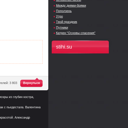
Между днями-боями
Поползень
Утро
Твой праздник
Путники
Катрен “Основы спасения”
stihi.su
^
елей: 3 803
Вернуться
искры из глубин костра,
как с пьедестала. Валентина
 красотой. Александр