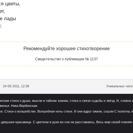
я цветы,
ет,
се лады
.
Рекомендуйте хорошее стихотворение
Свидетельство о публикации № 1137
24-05-2011, 12:38
Уникальных читат
ские стихи о душе, мысли и тайном знании, стихи о связи судьбы и звёзд. И, словно 
венья. Ника Вербинская.
ке. Стихи о волшебстве. Волшебная ночь стихи. И они вдруг ожили, сошли С полотна, 
 девушке-красавице. С цветком в руке во сне не расставаясь, Весь мир своей пленяя