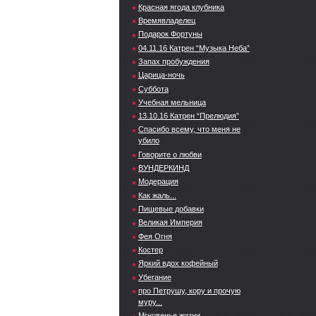
Красная ягода клубника
Времявладелец
Подарок Фортуны
04.11.16 Катрен “Музыка Неба”
Запах пробуждения
Царица-ночь
Суббота
Учебная мельница
13.10.16 Катрен “Прелюдия”
Спасибо всему, что меня не
убило
Говорите о любви
ВУНДЕРКИНД
Модерация
Как жаль...
Пищевые добавки
Великая Империя
Фея Огня
Костер
Яркий вдох кофейный
Убегание
про Петрушу, кору и прочую
муру...
Мгновенье жизни