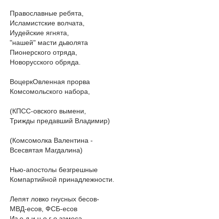
Православные ребята,
Исламистские волчата,
Иудейские ягнята,
"нашей" масти дьволята
Пионерского отряда,
Новорусского обряда.
ВоцеркОвленная прорва
Комсомольского набора,
(КПСС-овского вымени,
Трижды предавший Владимир)
(Комсомолка Валентина -
Всесвятая Магдалина)
Нью-апостолы безгрешные
Компартийной принадлежности.
Лепят ловко гнусных бесов-
МВД-есов, ФСБ-есов
Из е д и н о г о замеса.