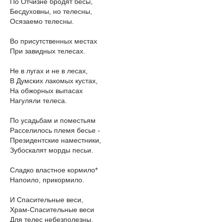
По Отчизне бродят бесы,
Бесдуховны, но телесны,
Осязаемо телесны.
Во присутственных местах
При завидных телесах.
Не в лугах и не в лесах,
В Думских лакомых кустах,
На обжорных выпасах
Нагуляли телеса.
По усадьбам и поместьям
Расселилось племя бесье -
Президентские наместники,
Зубоскалят морды песьи.
Сладко властное кормило*
Напоило, прикормило.
И Спасительные веси,
Храм-Спасительные веси
Для телес небезполезны.