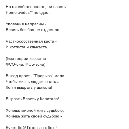
Но ни собственность, ни власть
Homo avidus** не сдаст.
Упования напрасны -
Власть без боя не отдаст он.
Частнособственная каста -
И когтиста и клыкаста.
(Без теории известно -
ФСО-сна, ФСБ-эсна)
Вывод прост - "Прорыва" мало.
Чтобы жизнь людскою стала -
Когти выдрать у шакала!
Вырвать Власть у Капитала!
Хочешь мирной жить судьбою,
Хочешь жить своей судьбою -
Будет бой! Готовься к бою!