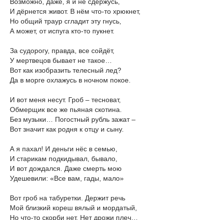
Возможно, даже, я и не сдержусь,
И дёрнется живот. В нём что-то хрюкнет,
Но общий траур сгладит эту гнусь,
А может, от испуга кто-то пукнет.
За судорогу, правда, все сойдёт,
У мертвецов бывает не такое…
Вот как изобразить телесный лед?
Да в морге охлажусь в ночном покое.
И вот меня несут. Гроб – тесноват,
Обмерщик все же пьяная скотина.
Без музыки… Погостный рубль зажат –
Вот значит как родня к отцу и сыну.
А я пахал! И деньги нёс в семью,
И старикам подкидывал, бывало,
И вот дождался. Даже смерть мою
Удешевили: «Все вам, гады, мало»
Вот гроб на табуретки. Держит речь
Мой близкий кореш вялый и мордатый,
Но что-то скорби нет. Нет дрожи плеч…