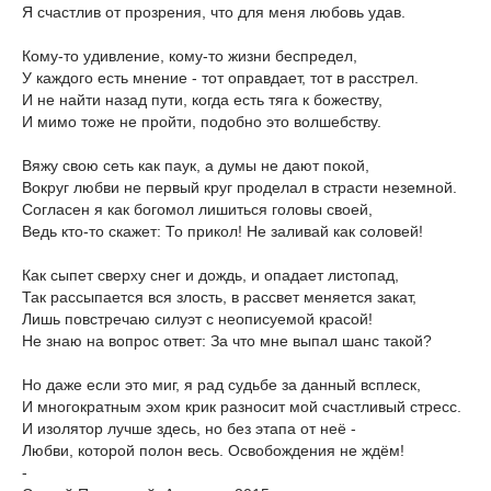
Я счастлив от прозрения, что для меня любовь удав.
Кому-то удивление, кому-то жизни беспредел,
У каждого есть мнение - тот оправдает, тот в расстрел.
И не найти назад пути, когда есть тяга к божеству,
И мимо тоже не пройти, подобно это волшебству.
Вяжу свою сеть как паук, а думы не дают покой,
Вокруг любви не первый круг проделал в страсти неземной.
Согласен я как богомол лишиться головы своей,
Ведь кто-то скажет: То прикол! Не заливай как соловей!
Как сыпет сверху снег и дождь, и опадает листопад,
Так рассыпается вся злость, в рассвет меняется закат,
Лишь повстречаю силуэт с неописуемой красой!
Не знаю на вопрос ответ: За что мне выпал шанс такой?
Но даже если это миг, я рад судьбе за данный всплеск,
И многократным эхом крик разносит мой счастливый стресс.
И изолятор лучше здесь, но без этапа от неё -
Любви, которой полон весь. Освобождения не ждём!
-