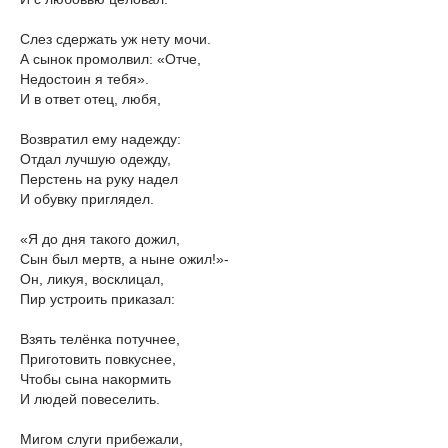
Слез сдержать уж нету мочи.
А сынок промолвил: «Отче,
Недостоин я тебя».
И в ответ отец, любя,
Возвратил ему надежду:
Отдал лучшую одежду,
Перстень на руку надел
И обувку приглядел.
«Я до дня такого дожил,
Сын был мертв, а ныне ожил!»-
Он, ликуя, восклицал,
Пир устроить приказал:
Взять телёнка потучнее,
Приготовить повкуснее,
Чтобы сына накормить
И людей повеселить.
Мигом слуги прибежали,