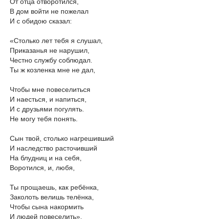
От отца отворотился,
В дом войти не пожелал
И с обидою сказал:
«Столько лет тебя я слушал,
Приказанья не нарушил,
Честно службу соблюдал.
Ты ж козленка мне не дал,
Чтобы мне повеселиться
И наесться, и напиться,
И с друзьями погулять.
Не могу тебя понять.
Сын твой, столько нагрешивший
И наследство расточивший
На блудниц и на себя,
Воротился, и, любя,
Ты прощаешь, как ребёнка,
Заколоть велишь телёнка,
Чтобы сына накормить
И людей повеселить».