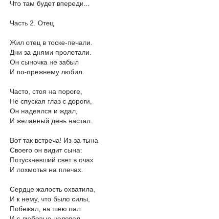
Что там будет впереди...
Часть 2. Отец
Жил отец в тоске-печали.
Дни за днями пролетали.
Он сыночка не забыл
И по-прежнему любил.
Часто, стоя на пороге,
Не спуская глаз с дороги,
Он надеялся и ждал,
И желанный день настал.
Вот так встреча! Из-за тына
Своего он видит сына:
Потускневший свет в очах
И лохмотья на плечах.
Сердце жалость охватила,
И к нему, что было силы,
Побежал, на шею пал
И с любовью целовал.