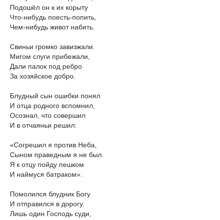
Подошёл он к их корыту
Что-нибудь поесть-попить,
Чем-нибудь живот набить.
Свиньи громко завизжали.
Мигом слуги прибежали,
Дали палок под ребро
За хозяйское добро.
Блудный сын ошибки понял
И отца родного вспомнил,
Осознал, что совершил
И в отчаяньи решил:
«Согрешил я против Неба,
Сыном праведным я не был.
Я к отцу пойду пешком
И наймуся батраком».
Помолился блудник Богу
И отправился в дорогу.
Лишь один Господь суди,