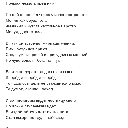
Прямая лежала пред ним.
По ней он пошёл через мыслепространство,
Меняя как обувь тела.
Желаний и чувств хаотичное царство
Минуя, дорога жила.
В пути он встречал мириады учений.
Ему находился приют
Средь умных речей и причудливых мнений,
Но чувствовал – бога нет тут.
Бежал по дороге он дальше и выше
Вперёд и вперёд и вперёд.
То чудилось, цель не становится ближе,
То думал, окончен поход.
И вот пилигрим видит лестницу света,
По ярким ступенькам идёт.
Внизу остаётся иллюзий планета.
Стал вскоре по грудь небосвод.