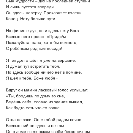
Сын мудрости – дух на последней ступени
И лишь пустота впереди.
Он здесь, наверху. Преклоняет колени.
Конец. Нету больше пути.
На финише дух, но и здесь нету Бога.
Всевышнего просит: «Приди!м
Пожалуйста, папа, хотя бы немного,
С ребёнком родным посиди!
Я так долго шёл, я уже на вершине.
Я думал тут встретить тебя,
Но здесь вообще ничего нет в помине.
Я шёл к тебе, Боже любя»
Вдруг он мамин ласковый голос услышал:
«Ты, бродишь по дому во сне,
Ведёшь себя, словно из здания вышел,
Как будто есть что-то вовне.
Отца не зови! Он с тобой рядом вечно.
Всевышний не здесь и не там.
Он в доме вселенском своём бесконечном