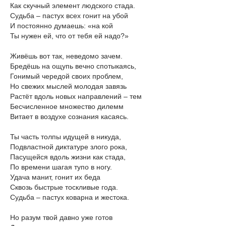
Как скучный элемент людского стада.
Судьба – пастух всех гонит на убой
И постоянно думаешь: «на кой
Ты нужен ей, что от тебя ей надо?»
Живёшь вот так, неведомо зачем.
Бредёшь на ощупь вечно спотыкаясь,
Гонимый чередой своих проблем,
Но свежих мыслей молодая завязь
Растёт вдоль новых направлений – тем
Бесчисленное множество дилемм
Витает в воздухе сознания касаясь.
Ты часть толпы идущей в никуда,
Подвластной диктатуре злого рока,
Пасущейся вдоль жизни как стада,
По времени шагая тупо в ногу.
Удача манит, гонит их беда
Сквозь быстрые тоскливые года.
Судьба – пастух коварна и жестока.
Но разум твой давно уже готов