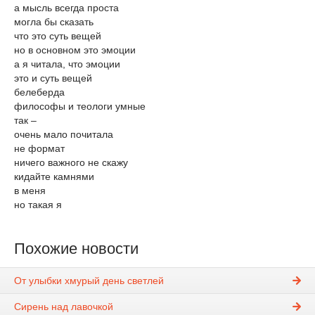
а мысль всегда проста
могла бы сказать
что это суть вещей
но в основном это эмоции
а я читала, что эмоции
это и суть вещей
белеберда
философы и теологи умные
так –
очень мало почитала
не формат
ничего важного не скажу
кидайте камнями
в меня
но такая я
Похожие новости
От улыбки хмурый день светлей
Сирень над лавочкой