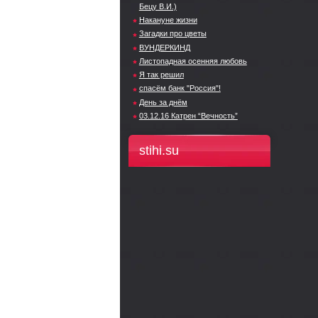
Бецу В.И.)
Накануне жизни
Загадки про цветы
ВУНДЕРКИНД
Листопадная осенняя любовь
Я так решил
спасём банк "Россия"!
День за днём
03.12.16 Катрен “Вечность”
stihi.su