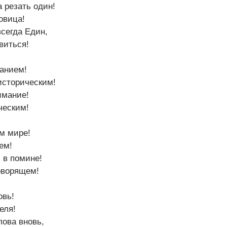
а резать один!
овица!
сегда Един,
виться!
ванием!
историческим!
имание!
ческим!
м мире!
ем!
 в помине!
оворящем!
овь!
еля!
ова вновь,