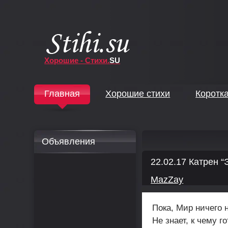
Хорошие - Стихи.
SU
↓
Главная
Хорошие стихи
Коротк
↓
Объявления
22.02.17 Катрен 
MazZay
Пока, Мир ничего н
Не знает, к чему г