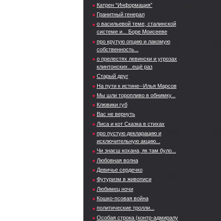
Катрен “Информация”
Гранитный генерал
о васильевой теме, сталинской
системе и... Боре Моисееве
про крутую опцию и лакомую
собственность...
о прелестях левински и угрозах
клинтонских...ещё раз
Старый друг
На пути к истине--Илья Марсов
Мы шли торопливо в обнимку...
Клювики губ
Вас не вернуть
Лиса и кот Сказка в стихах
про пустую декларацию и
исключительную акцию...
Чи знаєш кохана, як там було...
Любовная волна
Девичье сердечко
Футуризм в живописи
Любимец ночи
Кошко-псовая война
политические тролли...
Особая строка (контр-адмиралу