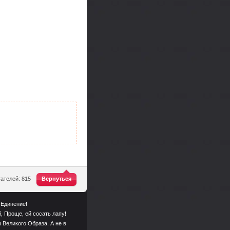
^
ателей: 815
Вернуться
 Единение!
, Проще, ей сосать лапу!
 Великого Образа, А не в