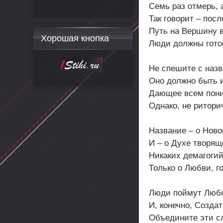
Семь раз отмерь, 
Так говорит – посл
Путь на Вершину в
Хорошая кнопка
Люди должны гото
Не спешите с наз
Оно должно быть 
Дающее всем пон
Однако, не ритори
Название – о Ново
И – о Духе творящ
Никаких демагогий
Только о Любви, г
Люди поймут Люб
И, конечно, Создат
Объедините эти сл