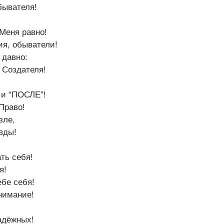
бывателя!
Меня равно!
ия, обыватели!
 давно:
 Создателя!
 и “ПОСЛЕ”!
Право!
зле,
вды!
ть себя!
я!
ебе себя!
нимание!
адёжных!