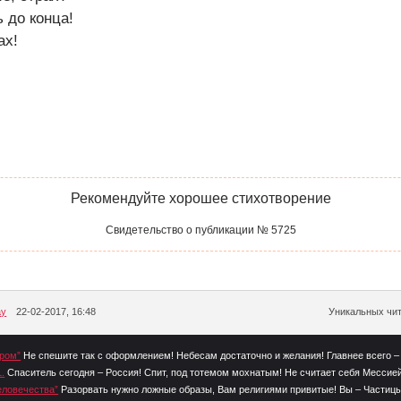
 до конца!
ах!
Рекомендуйте хорошее стихотворение
Свидетельство о публикации № 5725
ay
22-02-2017, 16:48
Уникальных чит
ором”
Не спешите так с оформлением! Небесам достаточно и желания! Главнее всего –
.
Спаситель сегодня – Россия! Спит, под тотемом мохнатым! Не считает себя Мессией
еловечества”
Разорвать нужно ложные образы, Вам религиями привитые! Вы – Частицы