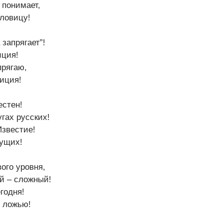
 понимает,
ловицу!
 запрягает”!
иция!
прягаю,
иция!
естен!
угах русских!
Известие!
ущих!
ого уровня,
й – сложный!
годня!
ь ложью!