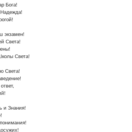
ар Бога!
 Надежда!
рогой!
ш экзамен!
ей Света!
ены!
Школы Света!
ро Света!
аведение!
ответ,
ий!
ь и Знания!
!
 понимания!
досужих!