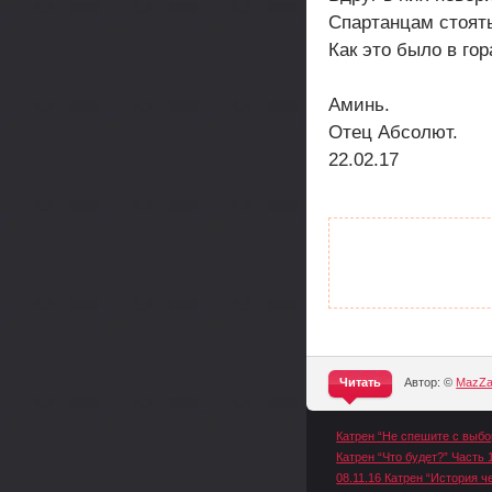
Спартанцам стоять
Как это было в гор
Аминь.
Отец Абсолют.
22.02.17
Читать
Автор: ©
MazZ
^
Катрен “Не спешите с выб
Катрен “Что будет?” Часть 1
08.11.16 Катрен “История ч