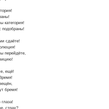
тория!
раны!
ы категория!
с подобраны!
ми сдаёте!
волюция!
вы перейдёте,
зицию!
се, ещё!
Время!
вещён,
ут бремя!
 глаза!
ие, страх?