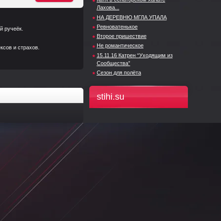
Лахова...
НА ДЕРЕВНЮ МГЛА УПАЛА
Ревноватенькое
й ручеёк.
Второе пришествие
Не романтическое
ксов и страхов.
15.11.16 Катрен “Уходящим из
Сообщества”
Сезон для полёта
stihi.su