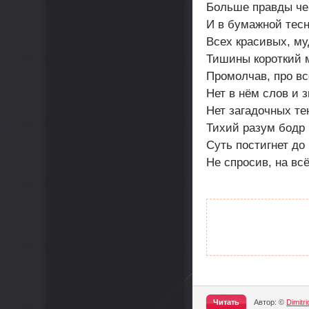
Больше правды че
И в бумажной тесн
Всех красивых, му
Тишины короткий м
Промолчав, про вс
Нет в нём слов и з
Нет загадочных те
Тихий разум бодр 
Суть постигнет до 
Не спросив, на всё
Читать
Автор: ©
Dimitri