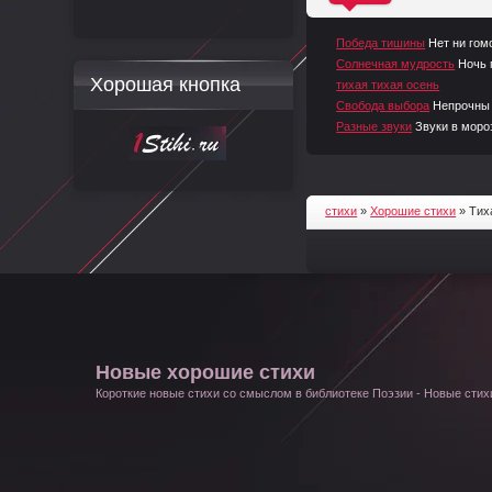
^
Победа тишины
Нет ни гом
Солнечная мудрость
Ночь 
Хорошая кнопка
тихая тихая осень
Свобода выбора
Непрочны 
Разные звуки
Звуки в моро
стихи
»
Хорошие стихи
» Тих
Новые хорошие стихи
Короткие новые стихи со смыслом в библиотеке Поэзии - Новые стихи