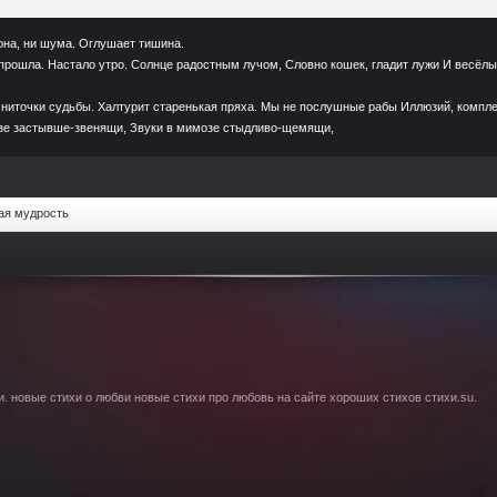
она, ни шума. Оглушает тишина.
прошла. Настало утро. Солнце радостным лучом, Словно кошек, гладит лужи И весёлы
ниточки судьбы. Халтурит старенькая пряха. Мы не послушные рабы Иллюзий, компле
зе застывше-звенящи, Звуки в мимозе стыдливо-щемящи,
ая мудрость
. новые стихи о любви новые стихи про любовь на сайте хороших стихов стихи.su.