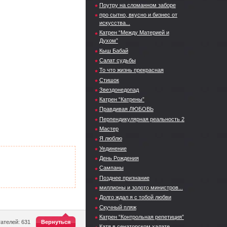
Поутру на сломанном заборе
про сытно, вкусно и бизнес от
искусства...
Катрен “Между Материей и
Духом”
Кыш Бабай
Салат судьбы
То что жизнь прекрасная
Стишок
Звездонедопад
Катрен “Катрены”
Правдивая ЛЮБОВЬ
Перпендикулярная реальность 2
Мастер
Я люблю
Уединение
День Рождения
Сампаны
Позднее признание
миллионы и золото министров...
Долго ждал я с тобой любви
Скучный пляж
Катрен “Контрольная репетиция”
^
ателей: 631
Вернуться
Катя в сенаторском халате