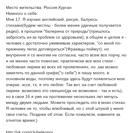
Место жительства: Россия,Курган
Немного о себе:
Мне 17. Я изучаю английский, рисую, балуюсь
стихами(будем честны - более менее удачные получается
редко), в прошлом "балерина от природы"(пришлось
забросить из-за проблем со здоровьем); в общем и целом я -
человек с достаточно уживчивым характером, "со мной по-
прежнему легко договориться"(Фраевцы поймут), но
внутренне я со многим не согласна; часто всем все порчу, но
и не менее часто помогаю; практически все мои стихи -
любовная лирика во всех её проявлениях, но ,как можно
заметить по данной графе("о себе") я пишу много, в
основном воды, поэтому иногда здесь будут появляться мои
очерки, эссе, т.к. я это люблю. Так вот, на счет любовной
лирики..возможно это смешно(да не возможно - так и есть),
но в свои 16 я уже на протяжении нескольких лет мечусь
между двумя людьми. Можете проследить это в моих стихах.
Я человек не то, чтобы влюбчивый, но с этой штукой у меня
свои счеты. Позднее об этом. Если пожалели, извините за
отнятое время;)
http://vk.com/clubeleonor