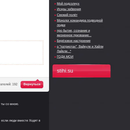
Мой подсолнух
Искры забвения
Свежий полёт
Монолог командира подводной
лодки
про бытие, сознание и
жизненное призвание...
Берёзовое настроение
о "патриотах", Вайкуле и Хайли
Лайкли...*
ГОДА МОИ
stihi.su
^
ателей: 192
Вернуться
 ты со мною.
.
, если люди вместе Ходят в