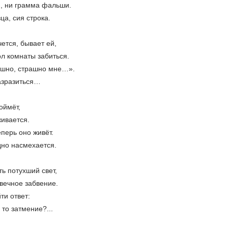
й, ни грамма фальши.
ца, сия строка.
чется, бывает ей,
ол комнаты забиться.
рашно, страшно мне…».
азразиться…
оймёт,
живается.
еперь оно живёт.
дно насмехается.
ть потухший свет,
 вечное забвение.
ти ответ:
 то затмение?...