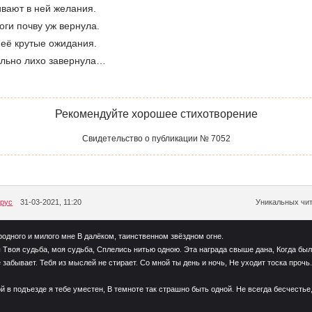
ивают в ней желания.
оги почву уж вернула.
 её крутые ожидания.
ольно лихо завернула…
Рекомендуйте хорошее стихотворение
Свидетельство о публикации № 7052
рус
31-03-2021, 11:20
Уникальных чит
родного и милого мне В далёком, таинственном звёздном огне.
Твоя судьба, моя судьба, Сплелись нитью одною. Эта награда свыше дана, Когда был
забывает. Тебя из мыслей не стирает. Со мной ты день и ночь, Не уходит тоска прочь
й в подъезде я тебе уместен, В темноте так страшно быть одной. Не всегда бесчестье