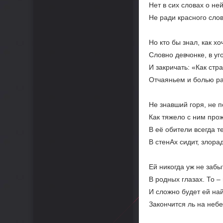
Нет в сих словах о не
Не ради красного слов
Но кто бы знал, как хо
Словно девчонке, в уг
И закричать: «Как ст
Отчаяньем и болью р
Не знавший горя, не п
Как тяжело с ним про
В её обители всегда т
В стенАх сидит, злора
Ей никогда уж не забы
В родных глазах. То –
И сложно будет ей най
Закончится ль на небе