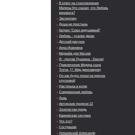
В ответ на стихотворение
Милены Кто сказал, что Любовь
виновата?
Экспертику
Душа не простынь
Катрен “Союз нерушимый”
Любовь - усилие двоих
Детский рисунок
Анна Иоановна
Меркаба для Маззая
Я - против Пушкина - Емеля!
Приключение Фёдора сына
Тсеча, (7. Мир динозавров)
Он как будто попал на крючок
спусковой
Настенька и котик
Современная любовь
Ложь
Авторские прорези-22
Золотистая прядь
Банковская система
Что это?
Сострашие
Хрящевский Александр