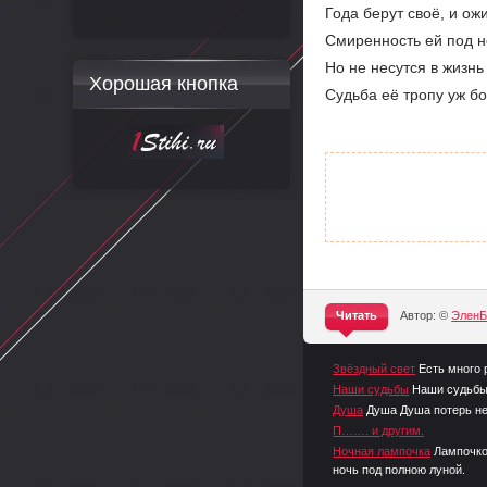
Года берут своё, и ож
Смиренность ей под н
Но не несутся в жизнь
Хорошая кнопка
Судьба её тропу уж б
Читать
Автор: ©
ЭленБ
^
Звёздный свет
Есть много 
Наши судьбы
Наши судьбы 
Душа
Душа Душа потерь не 
П……. и другим.
Ночная лампочка
Лампочко
ночь под полною луной.