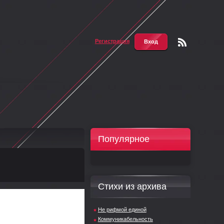
Регистрация
Вход
Чтени
е RSS
Популярное
Стихи из архива
Не рифмой единой
Коммуникабельность