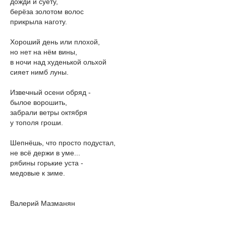
дожди и суету,
берёза золотом волос
прикрыла наготу.
Хороший день или плохой,
но нет на нём вины,
в ночи над худенькой ольхой
сияет нимб луны.
Извечный осени обряд -
былое ворошить,
забрали ветры октября
у тополя гроши.
Шепнёшь, что просто подустал,
не всё держи в уме...
рябины горькие уста -
медовые к зиме.
Валерий Мазманян