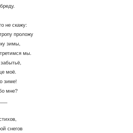
 бреду.
о не скажу:
тропу проложу
шку зимы,
стретимся мы.
 забытьё,
це моё.
о зиме!
обо мне?
__
стихов,
ой снегов