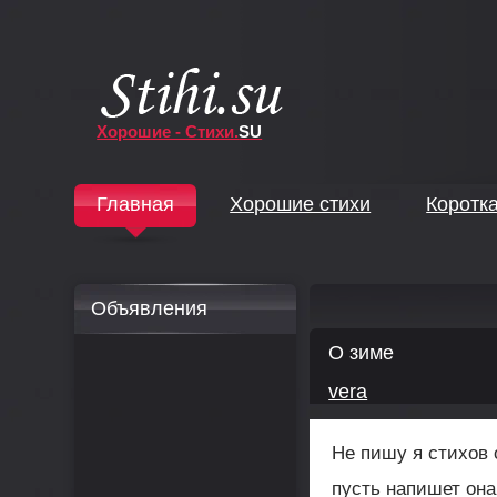
Хорошие - Стихи.
SU
↓
Главная
Хорошие стихи
Коротк
↓
Объявления
О зиме
vera
Не пишу я стихов 
пусть напишет она