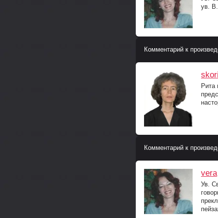
ув. В
Комментарий к произвед
skor
Рита 
предс
насто
Комментарий к произвед
vera
Ув. С
говор
прекл
пейза