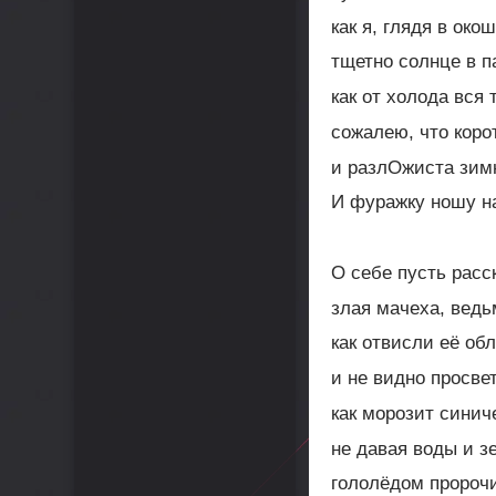
как я, глядя в окош
тщетно солнце в п
как от холода вся 
сожалею, что коро
и разлОжиста зимн
И фуражку ношу н
О себе пусть расс
злая мачеха, ведь
как отвисли её обл
и не видно просвет
как морозит синиче
не давая воды и з
гололёдом пророчи