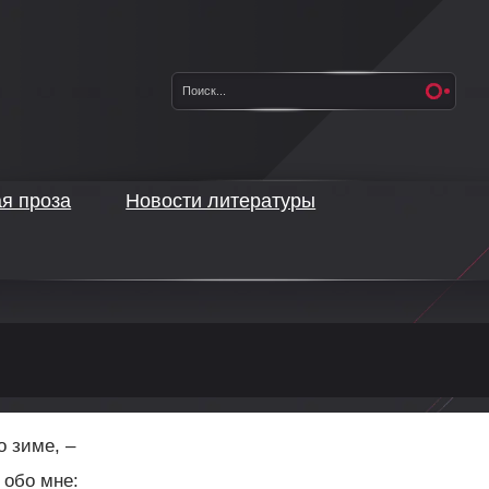
ая проза
Новости литературы
о зиме, –
 обо мне: