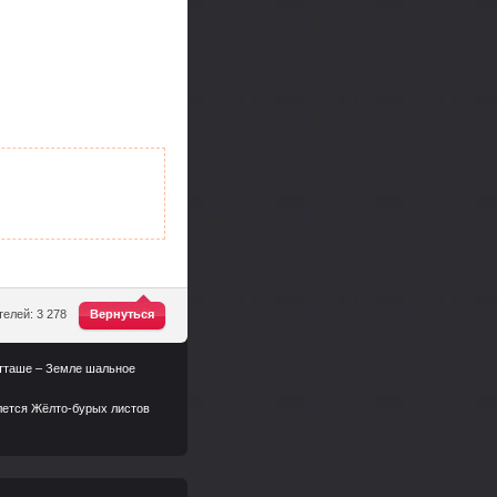
^
елей: 3 278
Вернуться
 атташе – Земле шальное
телется Жёлто-бурых листов