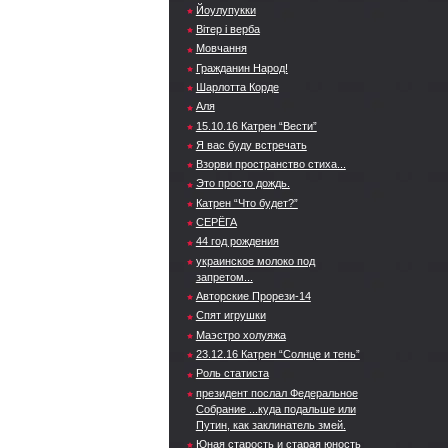
Йоулупукки
Вітер і верба
Мовчання
Гражданин Народ!
Шарлотта Корде
Аля
15.10.16 Катрен “Вести”
Я вас буду встречать
Взорви пространство стиха...
Это просто дождь.
Катрен “Что будет?”
СЕРЁГА
44 год рождения
украинское молоко под
запретом...
Авторские Прорези-14
Спят игрушки
Маэстро холуяжа
23.12.16 Катрен “Солнце и тень”
Роль статиста
президент послал Федеральное
Собрание ...куда подальше или
Путин, как заклинатель змей.
Юная старость и старая юность