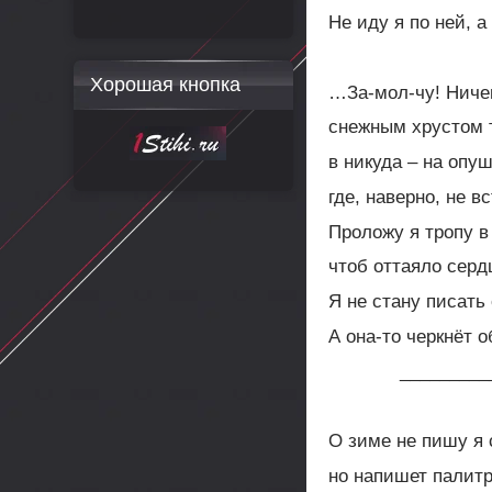
Не иду я по ней, а
Хорошая кнопка
…За-мол-чу! Ничег
снежным хрустом 
в никуда – на опу
где, наверно, не в
Проложу я тропу в
чтоб оттаяло серд
Я не стану писать 
А она-то черкнёт 
__________
О зиме не пишу я 
но напишет палитр