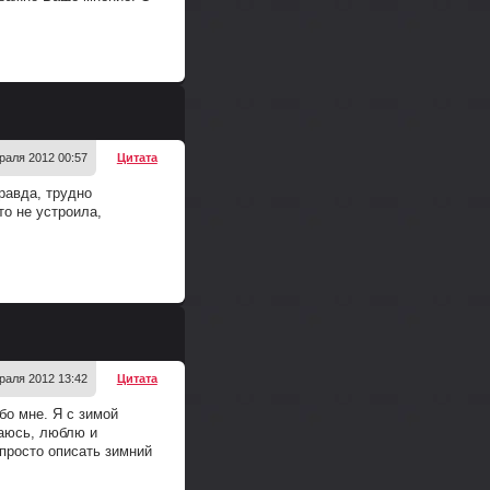
+
раля 2012 00:57
Цитата
равда, трудно
то не устроила,
+
раля 2012 13:42
Цитата
бо мне. Я с зимой
саюсь, люблю и
 просто описать зимний