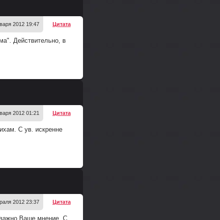
+
варя 2012 19:47
Цитата
ма". Действительно, в
+
варя 2012 01:21
Цитата
ихам. С ув. искренне
+
раля 2012 23:37
Цитата
 важно Ваше мнение. С