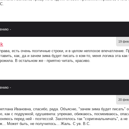
.С.
ению -
19 фев
ik
права, есть очень поэтичные строки, и в целом неплохое впечатление. П
тавить, как, да и зачем зима будет писать о ком-то, меня логика эта как-
рожила. В остальном же - приятно читать, красиво.
ению -
20 фев
ветлана Ивановна, спасибо, рада. Объясню, "зачем зима будет писать" о
ю, как с подружкой, одушевила: упрекаю, обижаюсь, посмеиваюсь, опа
оняюсь перед ней - поэтессой. Захотелось так "соригинальничать", а не
ж... Может быть, не получилось... Жаль. С ув. В.С.