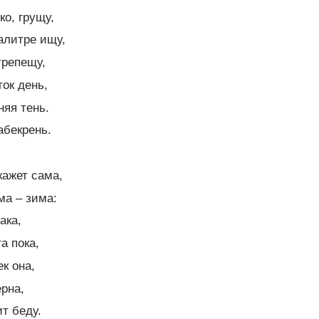
ко, грущу,
алитре ищу,
трепещу,
ток день,
яя тень.
абекрень.
кажет сама,
ма – зима:
ака,
а пока,
к она,
ерна,
т беду.