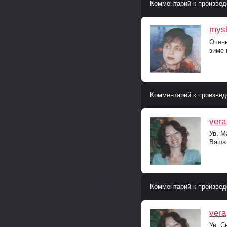
Комментарий к произвед
mys
Очень
зиме 
Комментарий к произвед
vera
Ув. М
Ваша 
Комментарий к произвед
vera
Ув. С