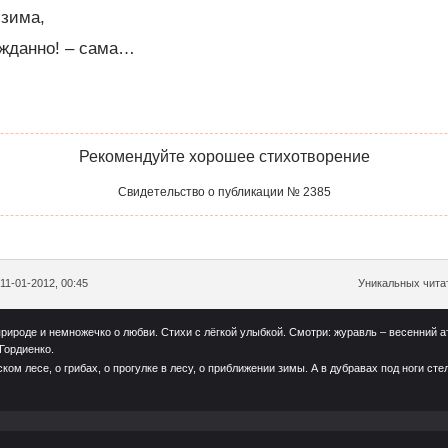
 зима,
ежданно! – сама…
Рекомендуйте хорошее стихотворение
Свидетельство о публикации № 2385
11-01-2012, 00:45
Уникальных читат
 природе и немножечко о любви. Стихи с лёгкой улыбкой. Смотри: журавль – весенний
Гордиенко.
ком лесе, о грибах, о прогулке в лесу, о приближении зимы. А в дубравах под ноги с