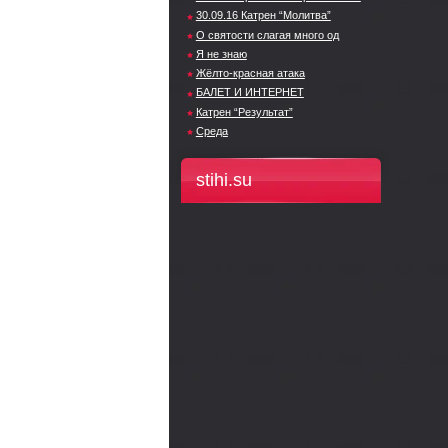
30.09.16 Катрен “Молитва”
О святости слагая много од
Я не знаю
Жёлто-красная атака
БАЛЕТ И ИНТЕРНЕТ
Катрен “Результат”
Среда
stihi.su