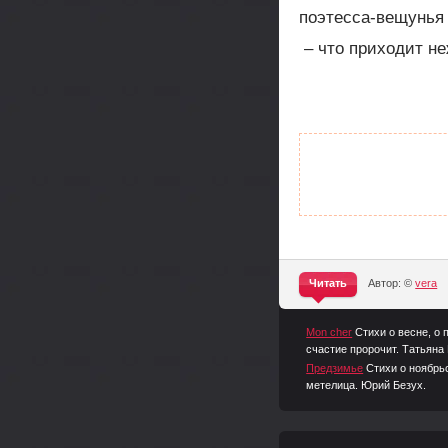
поэтесса-вещунья
– что приходит н
Читать
Автор: ©
vera
^
Mon cher
Стихи о весне, о
счастие пророчит. Татьяна 
Предзимье
Стихи о ноябрьс
метелица. Юрий Безух.