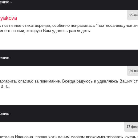
ению -
25 ян
lyakova
 поэтичное стихотворение, особенно понравилась "поэтесса-вещунья зи
много поэзии, которую Вам удалось разглядеть.
ению -
29 ян
аргарита, спасибо за понимание. Всегда радуюсь и удивляюсь Вашим ст
В. С.
ению -
17 фев
ветлана Ивановна, прошу хоть одним словом прокомментировать, очень