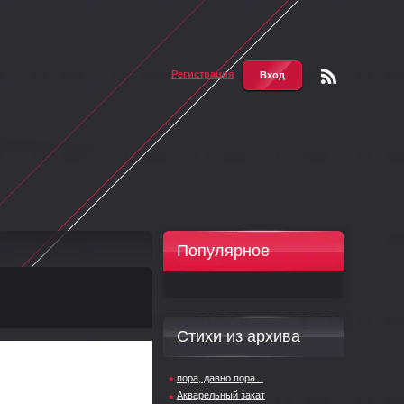
Регистрация
Вход
Чтени
е RSS
Популярное
Стихи из архива
пора, давно пора...
Акварельный закат