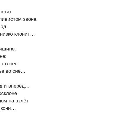
летят
ливистом звоне,
зад,
 низко клонит…
тишине.
не:
 стонет,
тье во сне…
ёд и вперёд…
осклоне
ом на взлёт
 кони…