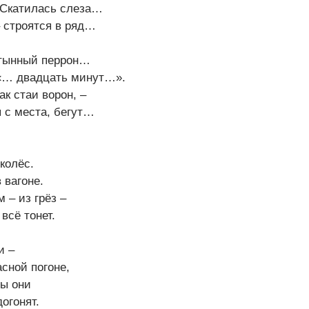
 Скатилась слеза…
– строятся в ряд…
тынный перрон…
 «… двадцать минут…».
ак стаи ворон, –
 с места, бегут…
колёс.
 вагоне.
 – из грёз –
всё тонет.
и –
сной погоне,
ды они
огонят.