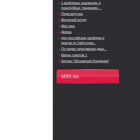
о выборных коалициях и
поцелуйных традициях…
Перезагрузка
Весенний ветер
Мистика
Дрёма
про российские разборки и
врагов из Забугорки...
По радио передавали джаз...
Венок сонетов 1
Катрен “Мгновения Рождения”
stihi.su