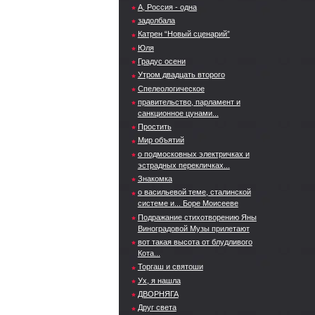
А, Россия - одна
задолбала
Катрен “Новый сценарий”
Юля
Градус осени
Утром двадцать второго
Спелеологическое
правительство, парламент и
санкционное цунами...
Простить
Мир объятий
о подмосковных электричках и
эстрадных перекличках...
Знакомка
о васильевой теме, сталинской
системе и... Боре Моисееве
Подражание стихотворению Яны
Виноградовой Музы прилетают
вот такая высота от блудливого
Кота...
Торгаш и святоши
Ух, я нашла
ДВОРНЯГА
Друг света