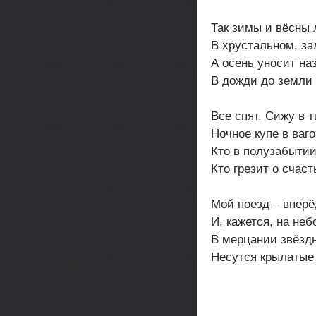
Так зимы и вёсны 
В хрустальном, за
А осень уносит на
В дожди до земли
Все спят. Сижу в 
Ночное купе в ваго
Кто в полузабытии
Кто грезит о счас
Мой поезд – впер
И, кажется, на неб
В мерцании звёздн
Несутся крылатые