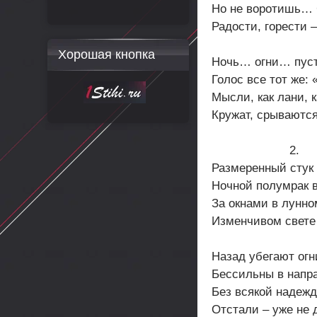
Но не воротишь…
Радости, горести 
Хорошая кнопка
Ночь… огни… пус
Голос все тот же:
Мысли, как лани, к
Кружат, срываются
2.
Размеренный стук 
Ночной полумрак в
За окнами в лунном
Изменчивом свете 
Назад убегают огн
Бессильны в напра
Без всякой надеж
Отстали – уже не д