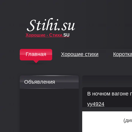
Хорошие - Стихи.
SU
↓
Главная
Хорошие стихи
Коротк
↓
Объявления
В ночном вагоне 
vy4924
(дипти