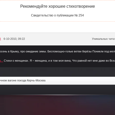
Рекомендуйте хорошее стихотворение
Свидетельство о публикации № 254
4
6-10-2010, 09:22
Уникальных читат
 осень в Крыму, про ожидание зимы. Беспомощно-голые ветви берёзы Поникли под ме
...
Стихи о женщинах. Я – женщина, и в том моя вина, Что равной нет мне даже во Вс
очном вагоне поезда Керчь-Москва