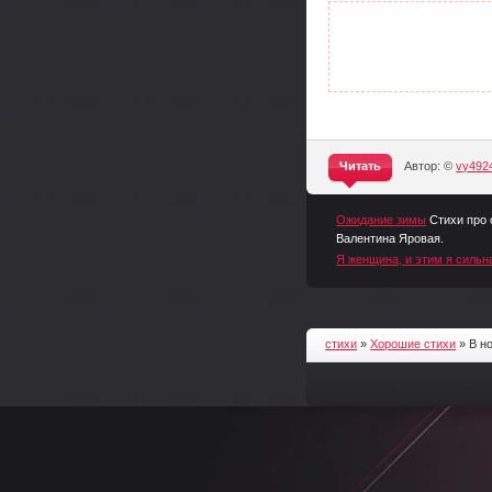
Читать
Автор: ©
vy492
^
Ожидание зимы
Стихи про
Валентина Яровая.
Я женщина, и этим я сильна
стихи
»
Хорошие стихи
» В н