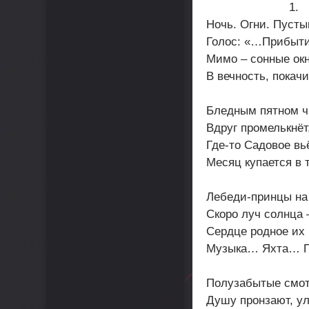
1.
Ночь. Огни. Пусты
Голос: «…Прибыт
Мимо – сонные окн
В вечность, покачи
Бледным пятном ч
Вдруг промелькнёт
Где-то Садовое в
Месяц купается в
Лебеди-принцы на 
Скоро луч солнца –
Сердце родное их
Музыка… Яхта… 
Полузабытые смот
Душу пронзают, ул