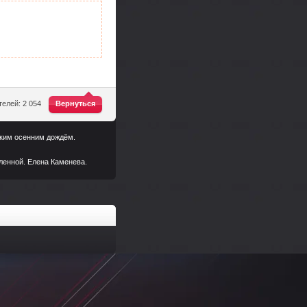
^
елей: 2 054
Вернуться
лким осенним дождём.
еленной. Елена Каменева.