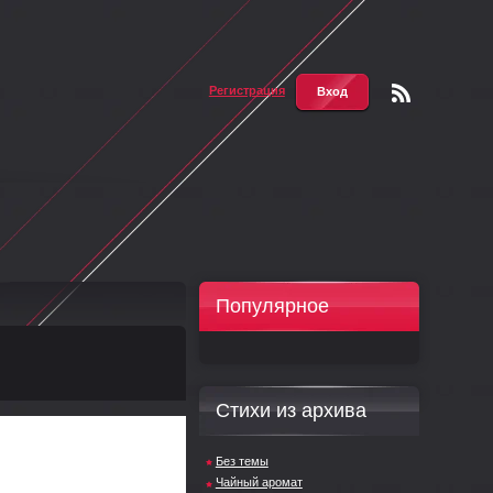
Регистрация
Вход
Чтени
е RSS
Популярное
Стихи из архива
Без темы
Чайный аромат