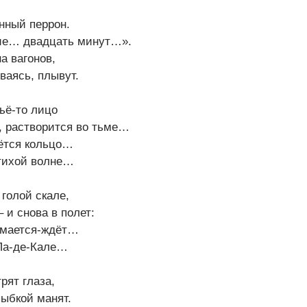
нный перрон.
ие… двадцать минут…».
а вагонов,
ваясь, плывут.
ьё-то лицо
, растворится во тьме…
ьётся кольцо…
 тихой волне…
голой скале,
 и снова в полет:
 мается-ждёт…
Па-де-Кале…
рят глаза,
ыбкой манят.