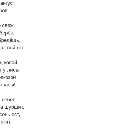
ангуст
ров.
 свеж,
берёз.
бредёшь,
ю твой нос.
ц косой,
т у лисы.
рекозой
красы!
 небес,
 а шуршит.
сень ест,
етит.