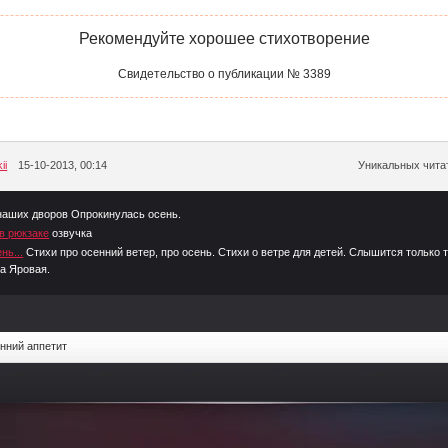
Рекомендуйте хорошее стихотворение
Свидетельство о публикации № 3389
ii
15-10-2013, 00:14
Уникальных читат
наших дворов Опрокинулась осень.
 в рюкзаке
озвучка
нь...
Стихи про осенний ветер, про осень. Стихи о ветре для детей. Слышится только
а Яровая.
нний аппетит