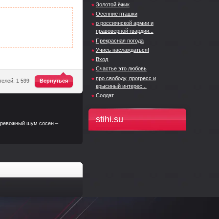
Золотой ёжик
Осенние пташки
о россиянской армии и
правоверной гвардии...
Прекрасная погода
Учись наслаждаться!
Вход
Счастье это любовь
про свободу, прогресс и
^
елей: 1 599
Вернуться
крысиный интерес...
Солдат
stihi.su
 тревожный шум сосен –