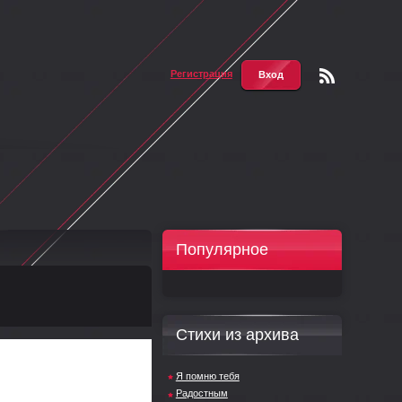
Регистрация
Вход
Чтени
е RSS
Популярное
Стихи из архива
Я помню тебя
Радостным