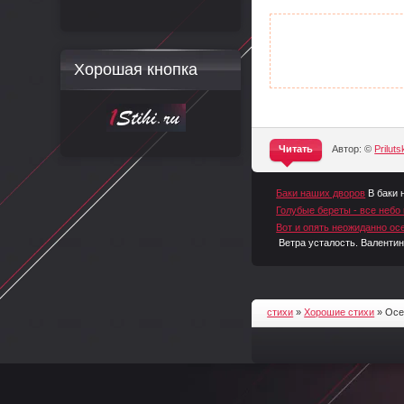
Хорошая кнопка
Читать
Автор: ©
Prilutsk
^
Баки наших дворов
В баки 
Голубые береты - все небо
Вот и опять неожиданно осе
Ветра усталость. Валентин
стихи
»
Хорошие стихи
» Осе