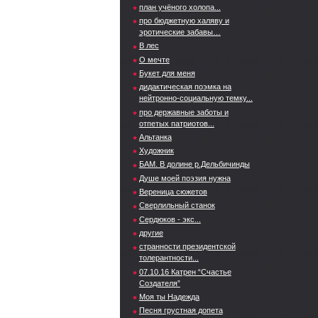
план учёного холопа...
про бюджетную халяву и
эротические забавы…
В лес
О мечте
Букет для меня
дидактическая поэмка на
нейтронно-социальную темку...
про державные заботы и
отпетых патриотов...
Альтанка
Художник
БАМ. В долине р.Дельбичинды
Душе моей поэзия нужна
Вереница сюжетов
Сверлильный станок
Сердюков - экс...
другие
странности президентской
толерантности...
07.10.16 Катрен “Счастье
Создателя”
Моя ты Надежда
Песня грустная допета