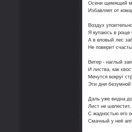
Осени щемящий м
Избавляет от кома
Воздух упоительно
Я купаюсь в роще 
А в еловый лес за
Не поверит счасть
Ветер - наглый зая
И листва, как хвос
Мечутся вокруг ст
Эти дни безумной 
Даль уже видна до
Лист не шелестит,
С жадностью его о
Смачный у неё апп