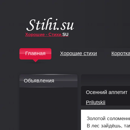
Хорошие - Стихи.
SU
↓
Главная
Хорошие стихи
Коротк
↓
Объявления
Осенний аппетит
Prilutskii
Золотой соломенн
В лес зайдёшь, та