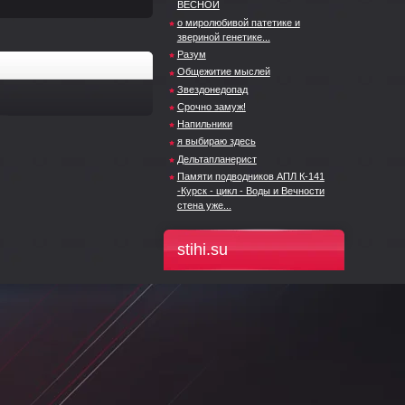
ВЕСНОЙ
о миролюбивой патетике и
звериной генетике...
Разум
Общежитие мыслей
Звездонедопад
Срочно замуж!
Напильники
я выбираю здесь
Дельтапланерист
Памяти подводников АПЛ К-141
-Курск - цикл - Воды и Вечности
стена уже...
stihi.su