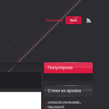
Регистрация
Вход
Чтени
е RSS
Популярное
Стихи из архива
о мрази без предисловий...
Наш поцелуй