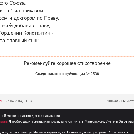
кого Союза,
ачен был приказом.
ом и доктором по Праву,
своей добавив славу,
Горшенин Константин -
та славный сын!
Рекомендуйте хорошее стихотворение
Свидетельство о публикации № 3538
ii
27-04-2014, 11:13
Уникальных читат
шей жизни средство для передвижения.
 розы
Я люблю дарить женщинам розы, а потом читать Маяковского. Улететь бы от жиз
узыку играют звёзды, Им дирижирует луна, Ночная музыка про грёзы, А зритель - это 