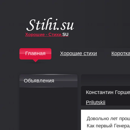
Хорошие - Стихи.
SU
↓
Главная
Хорошие стихи
Коротк
↓
Объявления
Константин Горш
Prilutskii
Довольно лет прош
Как первый Генер