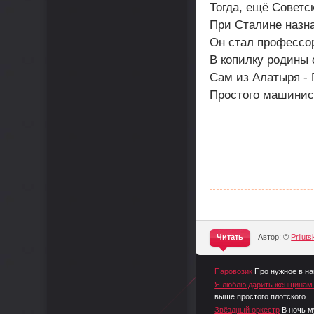
Тогда, ещё Советс
При Сталине назн
Он стал профессор
В копилку родины 
Сам из Алатыря - 
Простого машинис
Читать
Автор: ©
Prilutsk
^
Паровозик
Про нужное в на
Я люблю дарить женщинам
выше простого плотского.
Звёздный оркестр
В ночь м