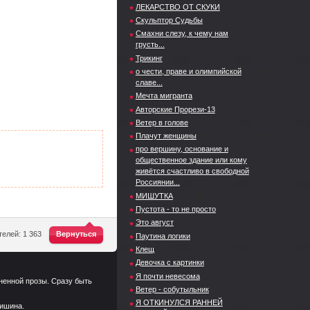
ЛЕКАРСТВО ОТ СКУКИ
Скульптор Судьбы
Смахни слезу, к чему нам
грусть...
Трикинг
о чести, праве и олимпийской
славе...
Мечта мигранта
Авторские Прорези-13
Ветер в голове
Плачут женщины
про вершину, основание и
общественное здание или кому
живётся счастливо в свободной
Россиянии...
МИШУТКА
Пустота - то не просто
Это август
^
елей: 1 363
Вернуться
Паутина логики
Клещ
Девочка с картинки
Я почти невесома
ненной прозы. Сразу быть
Ветер - собутыльник
Я ОТКИНУЛСЯ РАННЕЙ
тишина.