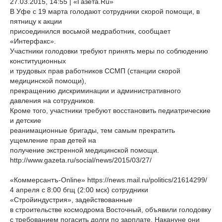
27.03.2015, 14:55 | «Газета.Ru»
В Уфе с 19 марта голодают сотрудники скорой помощи, в
пятницу к акции
присоединился восьмой медработник, сообщает
«Интерфакс».
Участники голодовки требуют принять меры по соблюдению
конституционных
и трудовых прав работников ССМП (станции скорой
медицинской помощи),
прекращению дискриминации и административного
давления на сотрудников.
Кроме того, участники требуют восстановить педиатрические
и детские
реанимационные бригады, тем самым прекратить
ущемление прав детей на
получение экстренной медицинской помощи.
http://www.gazeta.ru/social/news/2015/03/27/
«Коммерсантъ-Online» https://news.mail.ru/politics/21614299/
4 апреля с 8:00 бгщ (2:00 мск) сотрудники
«Стройиндустрия», задействованные
в строительстве космодрома Восточный, объявили голодовку
с требованием погасить долги по зарплате. Накануне они