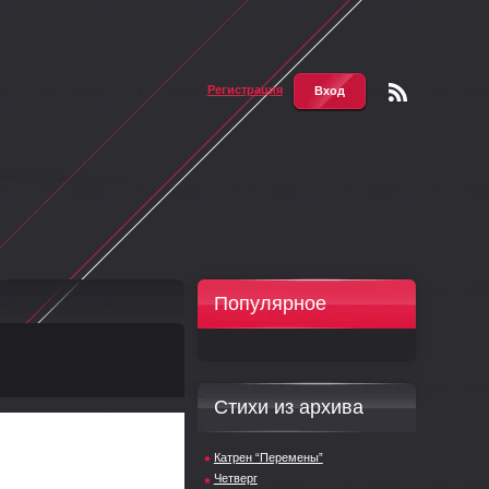
Регистрация
Вход
Чтени
е RSS
Популярное
Стихи из архива
Катрен “Перемены”
Четверг