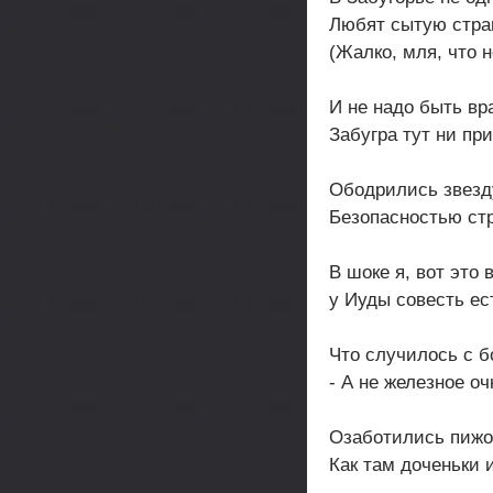
Любят сытую стра
(Жалко, мля, что н
И не надо быть вр
Забугра тут ни при
Ободрились звез
Безопасностью ст
В шоке я, вот это 
у Иуды совесть ес
Что случилось с 
- А не железное оч
Озаботились пижо
Как там доченьки 