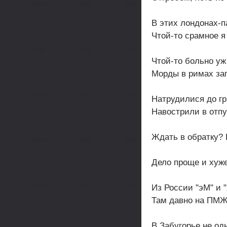
В этих лондонах-
Чтой-то срамное я
Чтой-то больно уж
Морды в римах за
Натрудилися до гр
Навострили в отпу
Ждать в обратку?
Дело проще и хуже
Из России "эМ" и "
Там давно на ПМЖ
В Забугорье не од