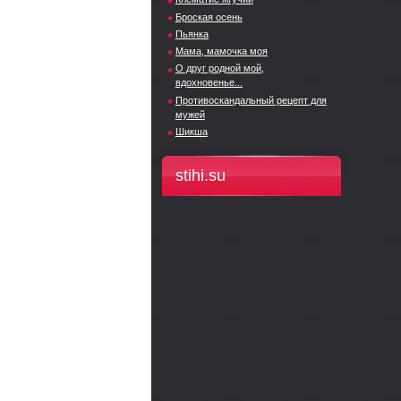
Броская осень
Пьянка
Мама, мамочка моя
О друг родной мой,
вдохновенье...
Противоскандальный рецепт для
мужей
Шикша
stihi.su