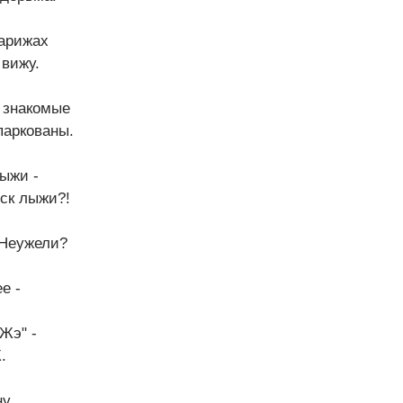
парижах
 вижу.
 знакомые
паркованы.
ыжи -
ск лыжи?!
 Неужели?
е -
Жэ" -
.
ну