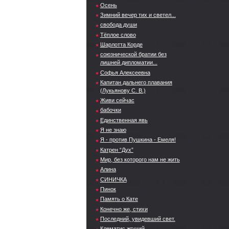
Осень
Зимний вечер тих и светел...
свобода души
Тёплое слово
Шарлотта Корде
союзнической братии без
лишней дипломатии...
Софья Алексеевна
Капитан дальнего плавания
(Лукьянову С. В.)
Живи сейчас
бабочки
Единственная явь
Я не знаю
Я - против Пушкина - Емеля!
Катрен “Дух”
Мир, без которого нам не жить
Алина
СИНИЧКА
Пинок
Память о Кате
Конечно же, стихи
Последний, увидевший свет.
Клематис жгучий