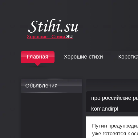
Хорошие - Стихи.
SU
↓
Главная
Хорошие стихи
Коротк
↓
Объявления
про российские ра
komandirpl
Путин предупредил
уже готовятся к о