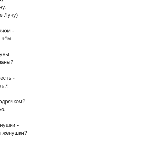
ну.
е Луну)
ачом -
 чём.
дуны
раны?
весть -
ть?!
бодрячком?
ко.
нушки -
и жёнушки?