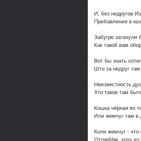
И, без недругов Из
Прибавление в каз
Забугре заткнули б
Как такой вам обо
Вот бы знать хоте
Што за недруг там
Неизвестность душ
Хто такое там быт
Кошка чёрная во т
Или жемчуг там в
Коли жемчуг - что
Отгребём, хоть из