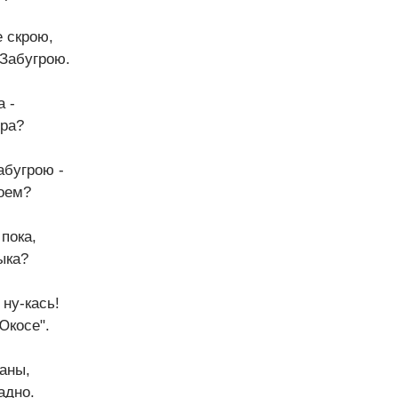
е скрою,
 Забугрою.
а -
гра?
абугрою -
оем?
пока,
ыка?
 ну-кась!
Юкосе".
аны,
адно.