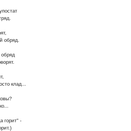
упостат
тряд.
ят,
й обряд.
 обряд
ворят.
т,
осто клад...
ковы?
о...
а горит" -
рит.)