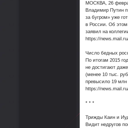
МОСКВА, 26 февра
Владимир Путин п
за бугром» уже го
в России. Об этом
заявил на коллеги
https://news.mail.r
Число бедных рос
По итогам 2015 го
не достигают даж
(менее 10 тыс. ру
превысило 19 млн 
https://news.mail.r
* * *
Трижды Каин и Иу
Видит недругов по