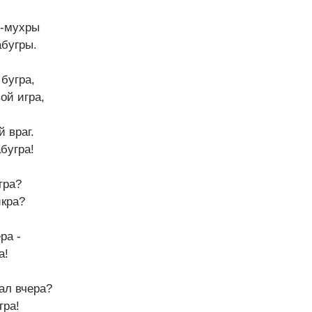
,-мухры
абугры.
 бугра,
вой игра,
 враг.
бугра!
тра?
икра?
ра -
а!
.ал вчера?
гра!