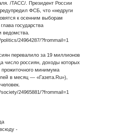
ля. /ТАСС/. Президент России
редупредил ФСБ, что «недруги
товятся к осенним выборам
 глава государства
и ведомства.
u/politics/24964287/?frommail=1
сиян перевалило за 19 миллионов
да число россиян, доходы которых
е прожиточного минимума
блей в месяц — «Газета.Ru»),
человек.
u/society/24965881/?frommail=1
да
всюду -