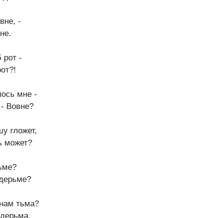
вне, -
не.
 рот -
рот?!
лось мне -
 - Вовне?
у гложет,
ь может?
ьме?
 дерьме?
 нам тьма?
 дерьма.