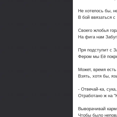
Не хотелось бы, н
В бой ввязаться с
Своего жлобья гор
На фига нам Забу
Пря подступит с З
Фером мы Её покр
Может, время есть 
Взять, хотя бы, яз
- Отвечай-ка, сука,
Отработано ж на "
Выворачивай карм
Чтобы было непов