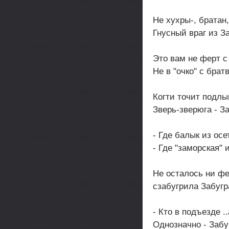
Не хухры-, братан
Гнусный враг из З
Это вам не ферт с
Не в "очко" с брат
Когти точит подлый
Зверь-зверюга - За
- Где балык из осе
- Где "заморская" 
Не осталось ни фе
сзабугрила Забугр
- Кто в подъезде .
Однозначно - Забу