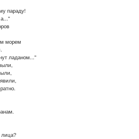
му параду!
а..."
оров
ым морем
.
ут ладаном..."
выли,
ныли,
явили,
братно.
ранам.
 лица?