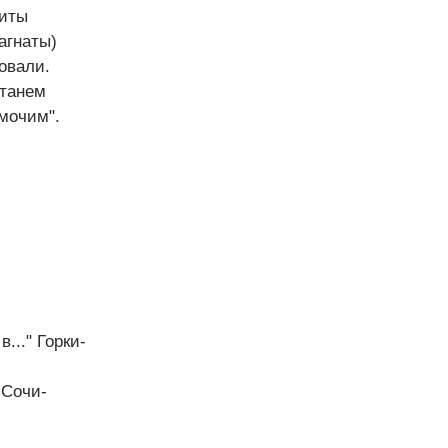
диты
агнаты)
овали.
станем
амочим".
в..." Горки-
 Сочи-