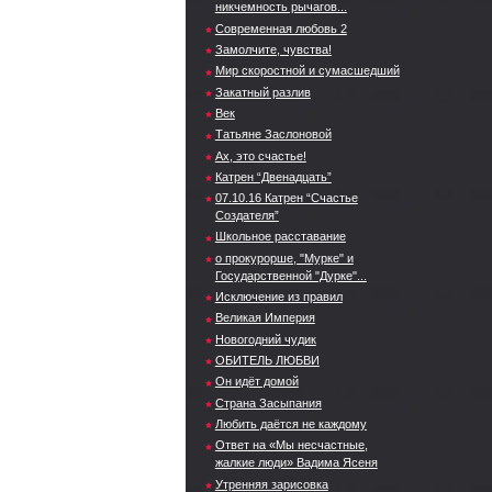
никчемность рычагов...
Современная любовь 2
Замолчите, чувства!
Мир скоростной и сумасшедший
Закатный разлив
Век
Татьяне Заслоновой
Ах, это счастье!
Катрен “Двенадцать”
07.10.16 Катрен “Счастье
Создателя”
Школьное расставание
о прокурорше, "Мурке" и
Государственной "Дурке"...
Исключение из правил
Великая Империя
Новогодний чудик
ОБИТЕЛЬ ЛЮБВИ
Он идёт домой
Страна Засыпания
Любить даётся не каждому
Ответ на «Мы несчастные,
жалкие люди» Вадима Ясеня
Утренняя зарисовка