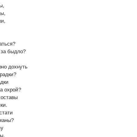
ы,
цы,
ки,
,
аться?
 за быдло?
рно дохнуть
градки?
адки
а охрой?
составы
ки.
 стати
рманы?
ву
ы,