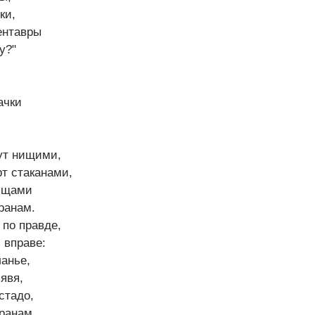
ки,
ентавры
у?"
ачки
ут нищими,
рт стаканами,
ищами
ранам.
 по правде,
 вправе:
ланье,
зявя,
стадо,
аранам.