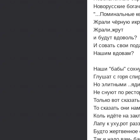
Новорусские богач
"...Поминальные к
Жрали чёрную икр
Жрали,жрут
и будут вдоволь?
И совать свои под
Нашим вдовам?
Наши "бабы" сохн
Глушат с горя спи
Но элитными ..яд
Не снуют по ресто
Только вот сказать
То сказать они нам
Коль идёте на зак
Лапу к уху,рот раз
Будто жертвенное 
Так и надо вам- б