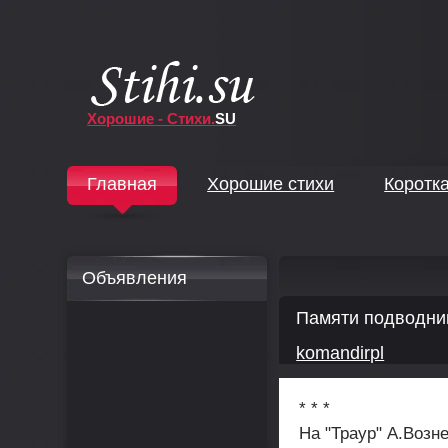
Хорошие - Стихи.
SU
↓
Главная
Хорошие стихи
Коротк
↓
Объявления
Памяти подводнико
komandirpl
* * *
На "Траур" А.Возн