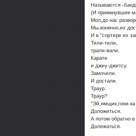
Называются -бан
(И примкнувшие м
Мол,до нас развор
Мы,конечно,их до
И в "сортире их з
Тили-тили,
трали-вали,
Карате
и джиу-джитсу.
Замочили.
И достали.
Траур.
Траур?
"Эй,ямщик,гони-ка 
Доложиться.
А потом обратно в
Долежаться.