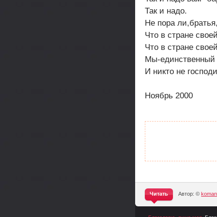
Так и надо.
Не пора ли,братья
Что в стране свое
Что в стране свое
Мы-единственный 
И никто не господ
Ноябрь 2000
Читать
Автор: ©
komand
^