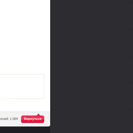
^
елей: 1 089
Вернуться