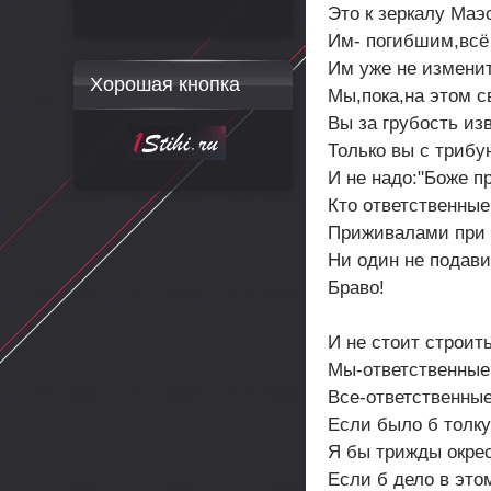
Это к зеркалу Маэ
Им- погибшим,всё
Им уже не измени
Хорошая кнопка
Мы,пока,на этом с
Вы за грубость из
Только вы с трибу
И не надо:"Боже пр
Кто ответственные
Приживалами при
Ни один не подави
Браво!
И не стоит строить
Мы-ответственные
Все-ответственные
Если было б толку
Я бы трижды окре
Если б дело в это