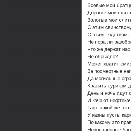
Боевые мои братц
Дорогие мои свят
Золотые мои слит
С этим свинством
С этим ..ядством,
Не пора ли разобр
Что же держат нас
Не обрыдло?
Может хватит сми
За посмертные на
Да могильные огр
Красить суриком д
День и ночь идут 
И качают нефтекач
Так с какой же это
У казны пусты ка
По какому это пра
Новоявленные бар