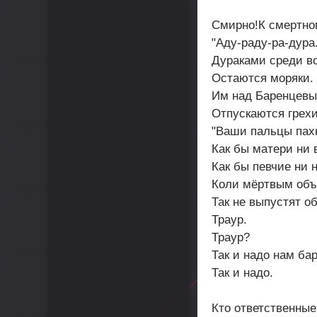
Смирно!К смертно
"Аду-раду-ра-дура.
Дураками среди в
Остаются моряки.
Им над Баренцев
Отпускаются грехи
"Ваши пальцы пахн
Как бы матери ни 
Как бы певчие ни 
Коли мёртвым объ
Так не выпустят о
Траур.
Траур?
Так и надо нам ба
Так и надо.
Кто ответственные