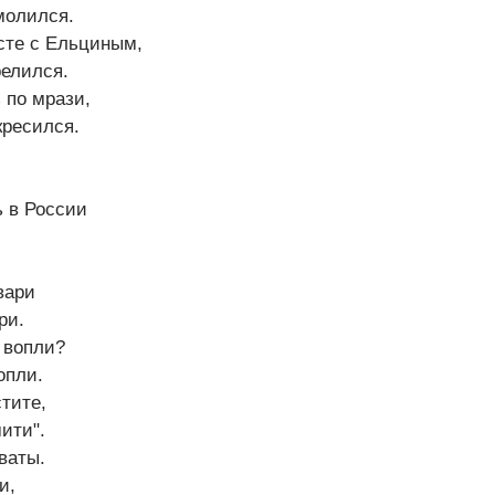
молился.
сте с Ельциным,
релился.
 по мрази,
кресился.
ь в России
вари
ри.
а вопли?
опли.
тите,
ити".
ваты.
и,