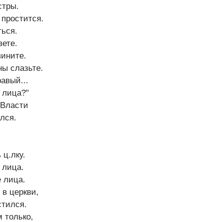
стры.
 простится.
ться.
вете.
вините.
ны слазьте.
авый...
 лица?"
 Власти
лся.
 ц.лку.
 лица.
 лица.
 в церкви,
стился.
м только,