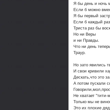
Я бы день и ночь 
Если б можно вме
Я бы первый заст
Если б каждый раз
Триста раз бы вос
Но ни Веры
и ни Правды.
Что ни день тепер
Траур.
Но зато явились т
И свои кривили ха
Дескать,что это з
А потом пускали с
Говорили,мол,прос
Не хватает "тити-м
Только мы не вино
Это их плохие дяд