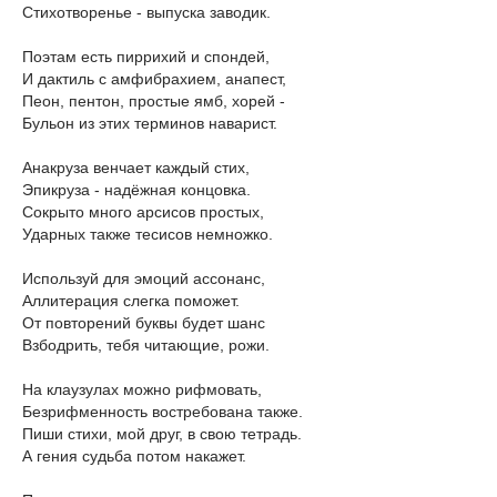
Стихотворенье - выпуска заводик.
Поэтам есть пиррихий и спондей,
И дактиль с амфибрахием, анапест,
Пеон, пентон, простые ямб, хорей -
Бульон из этих терминов наварист.
Анакруза венчает каждый стих,
Эпикруза - надёжная концовка.
Сокрыто много арсисов простых,
Ударных также тесисов немножко.
Используй для эмоций ассонанс,
Аллитерация слегка поможет.
От повторений буквы будет шанс
Взбодрить, тебя читающие, рожи.
На клаузулах можно рифмовать,
Безрифменность востребована также.
Пиши стихи, мой друг, в свою тетрадь.
А гения судьба потом накажет.