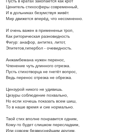
Пусть в кратах закопается как крот
Ценитель стихосферы современный,
И в дольниках безумствуя живёт.
Мир движется вперёд, что несомненно.
И очень важен в примененьи троп,
Как риторическая разновидность
Фигур: анафор, антитез, литот,
Эпитетов,гипербол - очевидность.
Анжамбемана нужен перенос,
Членение чуть длинного отрезка.
Пусть стихотворца не гнетёт вопрос,
Ведь перенос отрезка не обрезка.
Цензурой никого не удивишь.
Цезуры соблюдение похвально,
Но если хочешь показать всем шиш,
То в наше время и сие нормально.
Твой стих вполне понравится одним,
Кому-то будет слишком пересладким,
Или совсем безвкуснейшим другим.