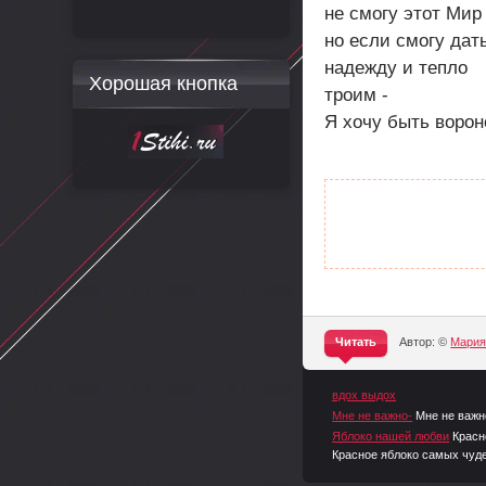
не смогу этот Мир
но если смогу дат
надежду и тепло
Хорошая кнопка
троим -
Я хочу быть ворон
Читать
Автор: ©
Мари
^
вдох выдох
Мне не важно-
Мне не важн
Яблоко нашей любви
Красн
Красное яблоко самых чуд