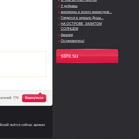
У дубравы
миллионы и золото министров...
Глядится в зеркало Душа...
НА ОСТРОВЕ, ЗАЛИТОМ
СОЛНЦЕМ
Амалия
Остановитесь!
stihi.su
^
ателей: 770
Вернуться
айский льётся сейчас аромат.