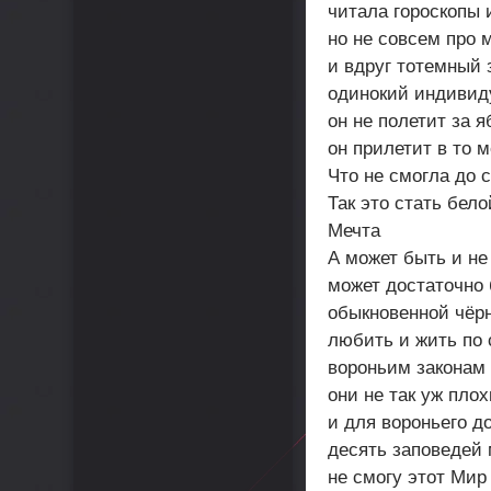
читала гороскопы 
но не совсем про м
и вдруг тотемный 
одинокий индивид
он не полетит за я
он прилетит в то м
Что не смогла до 
Так это стать бел
Мечта
А может быть и не
может достаточно
обыкновенной чёр
любить и жить по
вороньим законам
они не так уж плох
и для вороньего д
десять заповедей
не смогу этот Мир