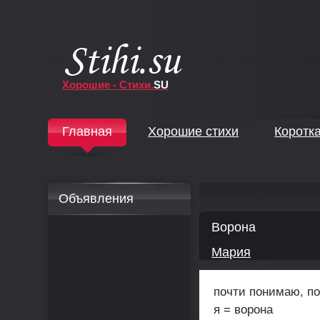
Хорошие - Стихи.
SU
↓
Главная
Хорошие стихи
Коротк
↓
Объявления
Ворона
Мария
почти понимаю, п
я = ворона