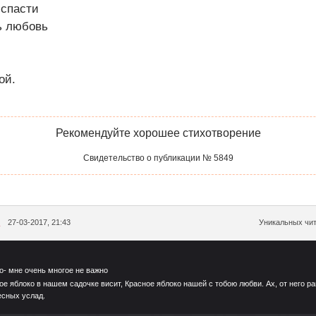
 спасти
ь любовь
ой.
Рекомендуйте хорошее стихотворение
Свидетельство о публикации № 5849
я
27-03-2017, 21:43
Уникальных чит
о- мне очень многое не важно
ое яблоко в нашем садочке висит, Красное яблоко нашей с тобою любви. Ах, от него р
есных услад.