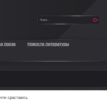
ая проза
Новости литературы
очти срастаюсь