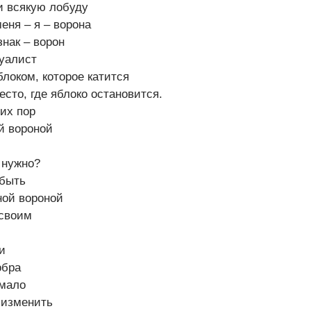
и всякую лобуду
еня – я – ворона
знак – ворон
уалист
блоком, которое катится
есто, где яблоко остановится.
сих пор
ой вороной
 нужно?
 быть
ной вороной
 своим
и
обра
 мало
 изменить