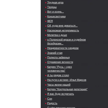
Трудная игра
Творцы
Вот и осень...
Концесветчики
ФЕЯ
Ой, куда мне деваться...
Насекомая нетерпимость
Молитва к душе
о Полонской мрази и судебном
безобразии...
Неадекватности синдром
Знаний стая
Полнота забвенья
Отражение вечности
Катрен “Русь – срез
человечества”
А ты рядом стоял
На пути к истине--Илья Марсов
Часы жизни нашей
Катрен “Контрольная репетиция”
Я вас буду встречать
Сон
Радость
О чём мечтает мостик