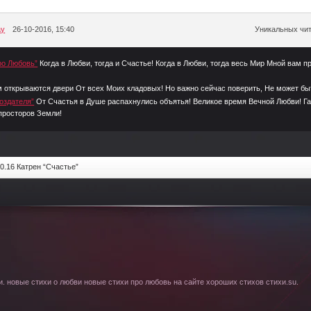
ay
26-10-2016, 15:40
Уникальных чит
ро Любовь”
Когда в Любви, тогда и Счастье! Когда в Любви, тогда весь Мир Мной вам 
 открываются двери От всех Моих кладовых! Но важно сейчас поверить, Не может б
Создателя”
От Счастья в Душе распахнулись объятья! Великое время Вечной Любви! Г
 просторов Земли!
0.16 Катрен “Счастье”
. новые стихи о любви новые стихи про любовь на сайте хороших стихов стихи.su.