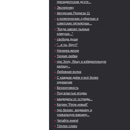
президентском дуэте...
Экспертику
Авторские Прорези-11
о политических субретках и
советских пятилетках...
"Когда завоют пьяные
кликуши..."
свобода души
"...и ты, Брут!"
Начинка жизни
Теория любви
про Эллу, Лёшу и избирательную
калошу...
Любовная волна
С каждым днём я всё более
одуванчик
Беззонтовость
Под властью ягодиц
кандидаты от эстрады...
Катрен “Ритм новый”
про бизнес, медицину и
уникальную вакцину...
Читайте книги!
Тёплое слово