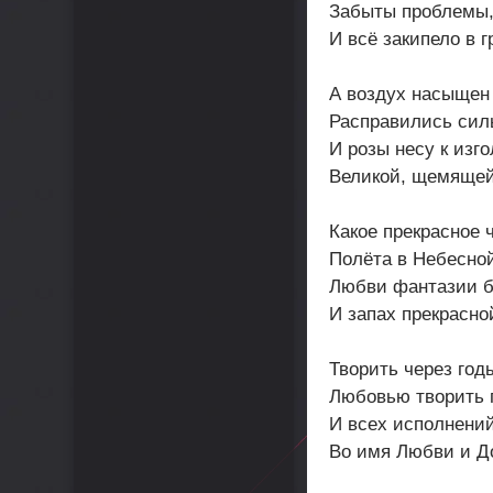
Забыты проблемы,
И всё закипело в г
А воздух насыщен
Расправились сил
И розы несу к изг
Великой, щемящей
Какое прекрасное 
Полёта в Небесно
Любви фантазии б
И запах прекрасно
Творить через год
Любовью творить 
И всех исполнени
Во имя Любви и Д