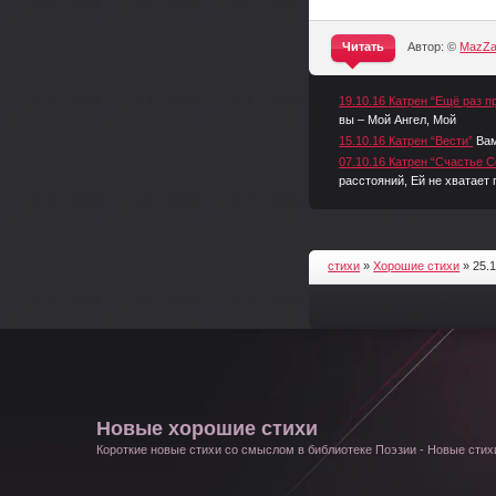
Читать
Автор: ©
MazZ
^
19.10.16 Катрен “Ещё раз п
вы – Мой Ангел, Мой
15.10.16 Катрен “Вести”
Вам
07.10.16 Катрен “Счастье 
расстояний, Ей не хватает
стихи
»
Хорошие стихи
» 25.1
Новые хорошие стихи
Короткие новые стихи со смыслом в библиотеке Поэзии - Новые стихи