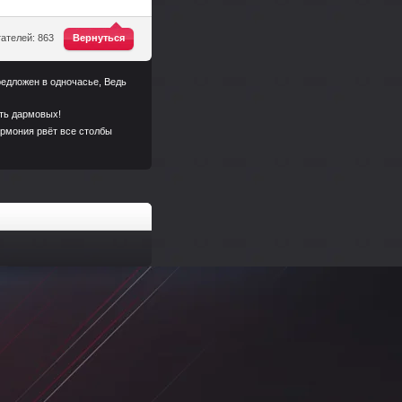
^
ателей: 863
Вернуться
предложен в одночасье, Ведь
ыть дармовых!
армония рвёт все столбы