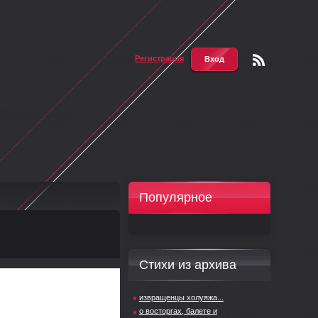
Регистрация
Вход
Чтени
е RSS
Популярное
Стихи из архива
извращенцы холуяжа...
о восторгах, балете и