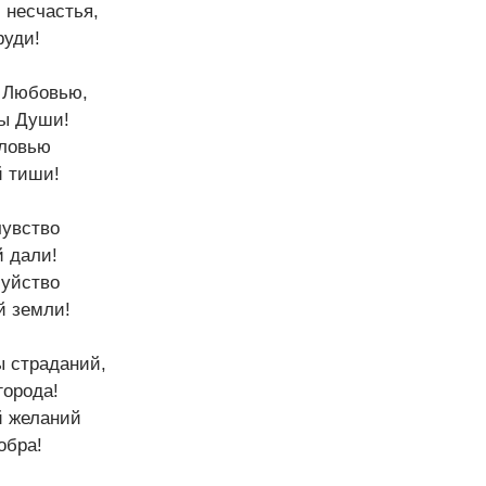
 несчастья,
руди!
 Любовью,
ы Души!
оловью
 тиши!
чувство
й дали!
уйство
й земли!
ы страданий,
города!
й желаний
обра!