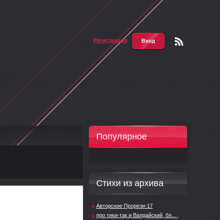
Регистрация
Вход
Чтени
е RSS
Популярное
Стихи из архива
Авторские Прорези-17
про тики-так и Валдайский, бл... ,