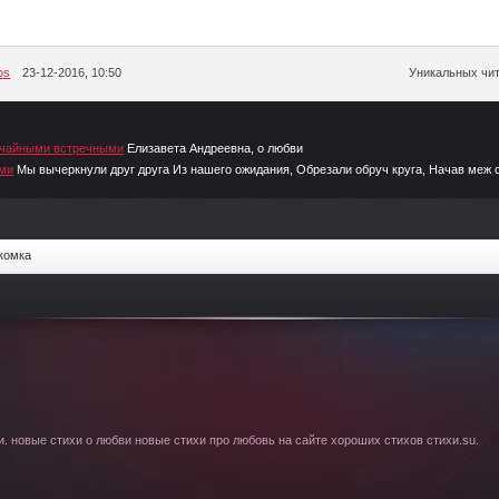
os
23-12-2016, 10:50
Уникальных чит
лучайными встречными
Елизавета Андреевна, о любви
ими
Мы вычеркнули друг друга Из нашего ожидания, Обрезали обруч круга, Начав меж 
комка
. новые стихи о любви новые стихи про любовь на сайте хороших стихов стихи.su.