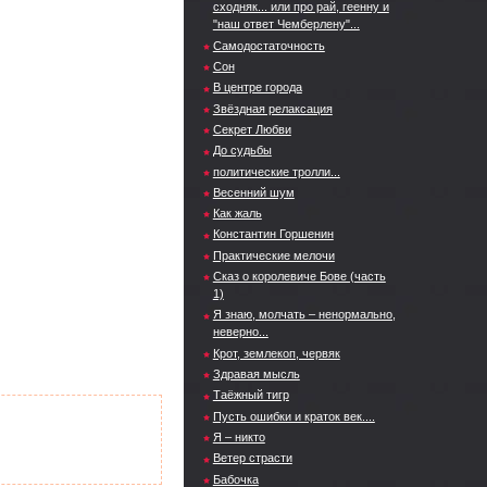
сходняк... или про рай, геенну и
"наш ответ Чемберлену"...
Самодостаточность
Сон
В центре города
Звёздная релаксация
Секрет Любви
До судьбы
политические тролли...
Весенний шум
Как жаль
Константин Горшенин
Практические мелочи
Сказ о королевиче Бове (часть
1)
Я знаю, молчать – ненормально,
неверно...
Крот, землекоп, червяк
Здравая мысль
Таёжный тигр
Пусть ошибки и краток век....
Я – никто
Ветер страсти
Бабочка