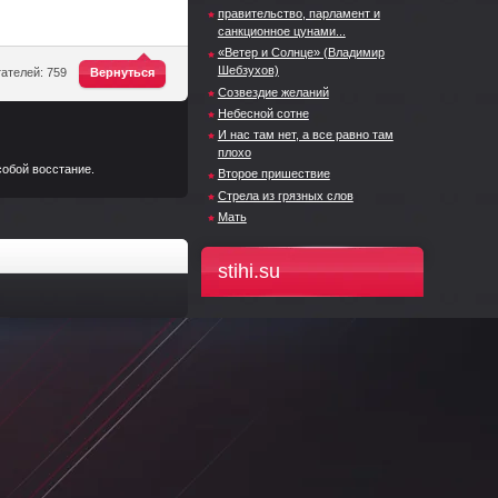
правительство, парламент и
санкционное цунами...
«Ветер и Солнце» (Владимир
^
Шебзухов)
ателей: 759
Вернуться
Созвездие желаний
Небесной сотне
И нас там нет, а все равно там
плохо
собой восстание.
Второе пришествие
Стрела из грязных слов
Мать
stihi.su