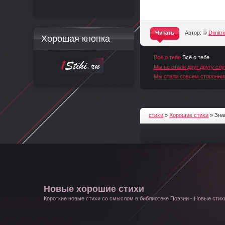
Читать
Автор: ©
Dimitri
Хорошая кнопка
^
Всё о тебе
Всё о тебе
Мы не стали друг другу с
Мы стали совсем сторонн
стихи
»
Хорошие стихи
» Зна
Новые хорошие стихи
Короткие новые стихи со смыслом в библиотеке Поэзии - Новые стихи