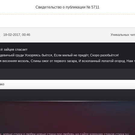
Свидетельство о публикации № 5711
я
18-02-2017, 00:46
Уникальных чит
сё зайцев спасает
девичьей груди Ускоряясь бьётся, Если милый не придёт, Скоро разобьётся!
я весенняя мозоль, Спины ожог от первого загара, И вскопанный лопатой огород. Нам 
ако
. новые стихи о любви новые стихи про любовь на сайте хороших стихов стихи.su.