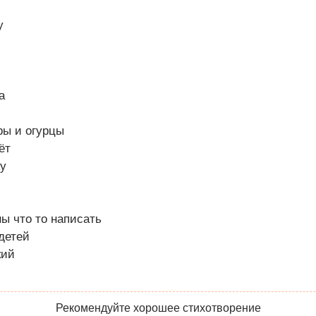
у
а
ры и огурцы
ёт
ку
ы что то написать
детей
кий
Рекомендуйте хорошее стихотворение