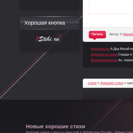
Хорошая кнопка
Читать
Автор: ©
Мари
^
Конструктор
А Дед Мазай в
Неужели не мила
Сердце в 
Весенняя мозоль
Ах, перва
стихи
»
Хорошие стихи
» одн
Новые хорошие стихи
Короткие новые стихи со смыслом в библиотеке Поэзии - Новые стихи