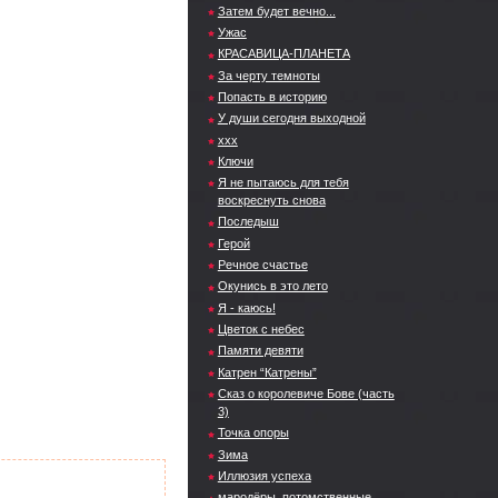
Затем будет вечно...
Ужас
КРАСАВИЦА-ПЛАНЕТА
За черту темноты
Попасть в историю
У души сегодня выходной
xxx
Ключи
Я не пытаюсь для тебя
воскреснуть снова
Последыш
Герой
Речное счастье
Окунись в это лето
Я - каюсь!
Цветок с небес
Памяти девяти
Катрен “Катрены”
Сказ о королевиче Бове (часть
3)
Точка опоры
Зима
Иллюзия успеха
мародёры, потомственные