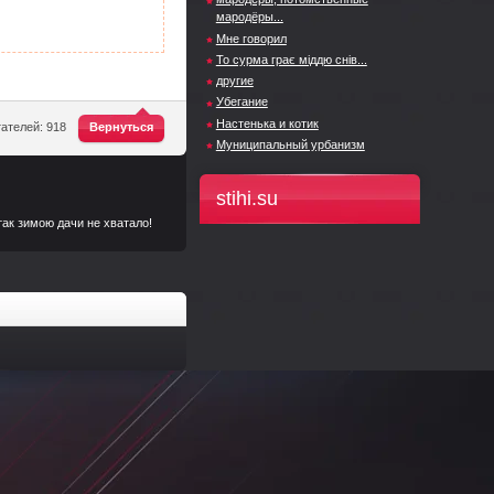
мародёры...
Мне говорил
То сурма грає міддю снів...
другие
Убегание
^
Настенька и котик
ателей: 918
Вернуться
Муниципальный урбанизм
stihi.su
так зимою дачи не хватало!