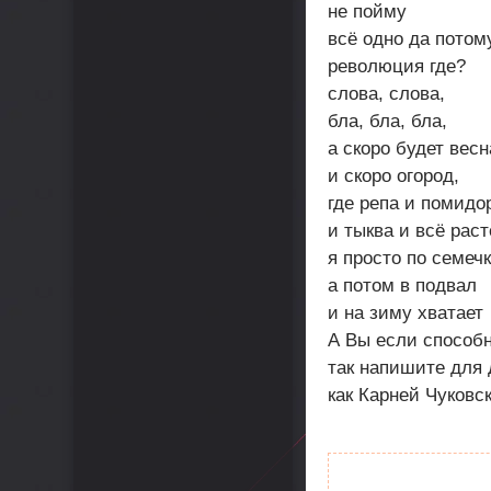
не пойму
всё одно да потом
революция где?
слова, слова,
бла, бла, бла,
а скоро будет весн
и скоро огород,
где репа и помидо
и тыква и всё раст
я просто по семеч
а потом в подвал
и на зиму хватает
А Вы если способн
так напишите для 
как Карней Чуковс