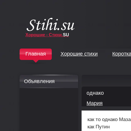
Хорошие - Стихи.
SU
↓
Главная
Хорошие стихи
Коротк
↓
Объявления
однако
Мария
как то однако Маз
как Путин