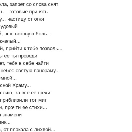
ла, запрет со слова снят
... готовые принять
... частицу от огня
 пудовый
, всю вековую боль...
яжелый...
, прийти к тебе позволь...
ы ее ты проведи
ет, тебя в себе найти
небес святую панораму...
мной...
сной Храму...
ссию, за все ее грехи
 приблизили тот миг
, прочти ее стихи...
а знамени
ик...
 от плакала с лихвой...