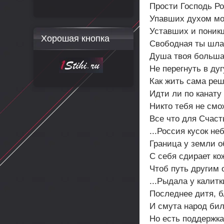
Прости Господь Рос
Упавших духом мо
Уставших и поникш
Хорошая кнопка
Свободная ты шла.
Душа твоя больш
Не перегнуть в дуг
Как жить сама ре
Идти ли по канату 
Никто тебя не смо
Все что для Счаст
...Россия кусок н
Граница у земли о
С себя сдирает кож
Чтоб путь другим 
...Рыдала у калитк
Последнее дитя, б
И смута народ бил
Но есть поддержк