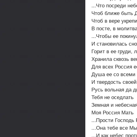
...Что посреди небе
Чтоб ближе быть 
Чтоб в вере укреп
В посте, в молитв
...Чтобы ее покину
И становилась сно
Горит в ее груди,
Хранила сквозь ве
Для всех Россия е
Душа ее со всеми
И твердость своей
Русь вольная да ди
Тебя не оседлать
Земная и небесная
Моя Россия Мать
...Прости Господь 
...Она тебе все Мы
...И как небес прот