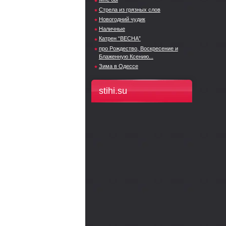
Стрела из грязных слов
Новогодний чудик
Наличные
Катрен “ВЕСНА”
про Рождество, Воскресение и
Блаженную Ксению...
Зима в Одессе
stihi.su