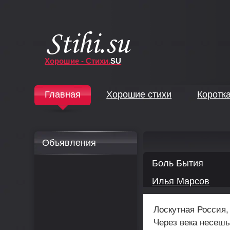
Хорошие - Стихи.
SU
↓
Главная
Хорошие стихи
Коротк
↓
Объявления
Боль Бытия
Илья Марсов
Лоскутная Россия,
Через века несешь