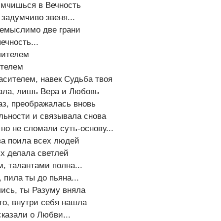
 мчишься в Вечность
задумчиво звеня...
немыслимо две грани
ечность...
лителем
ителем
асителем, навек Судьба твоя
жала, лишь Вера и Любовь
аз, преображалась вновь
льности и связывала снова
но не сломали суть-основу...
а поила всех людей
х делала светлей
, талантами полна...
 пила ты до пьяна...
ись, ты Разуму вняла
 то, внутри себя нашла
сказали о Любви...