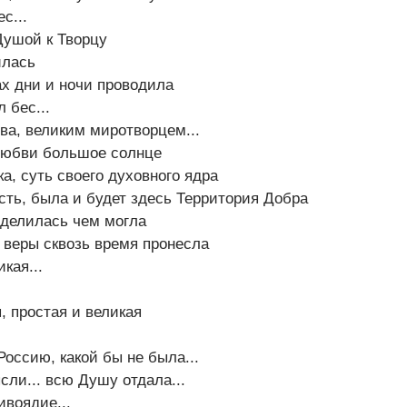
с...
Душой к Творцу
илась
ах дни и ночи проводила
л бес...
ва, великим миротворцем...
 любви большое солнце
ка, суть своего духовного ядра
сть, была и будет здесь Территория Добра
 делилась чем могла
 веры сквозь время пронесла
кая...
, простая и великая
Россию, какой бы не была...
сли... всю Душу отдала...
ивоядие...