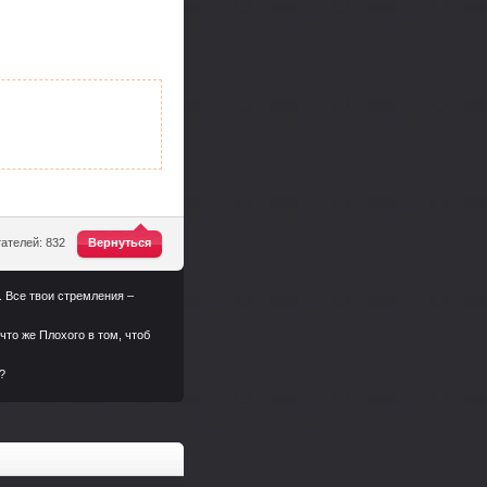
^
ателей: 832
Вернуться
м. Все твои стремления –
что же Плохого в том, чтоб
?