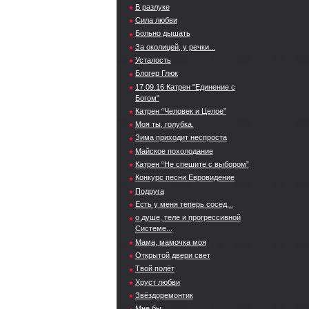
В разлуке
Сила любви
Больно дышать
За околицей, у речки...
Усталость
Блогер Глюк
17.09.16 Катрен "Единение с
Богом"
Катрен “Человек и Целое”
Моя ты, голубка.
Зима приходит неспроста
Майское похолодание
Катрен “Не спешите с выбором”
Конкурс песни Евровидение
Подруга
Есть у меня теперь сосед...
о душе, теле и прогрессивной
Системе...
Мама, мамочка моя
Открытой двери свет
Твой полёт
Хруст любви
Звёздоремонтик
Мне бы