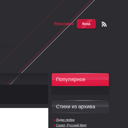
Регистрация
Вход
Чтени
е RSS
Популярное
Стихи из архива
Лодки любви
Салют, Русский Мир!