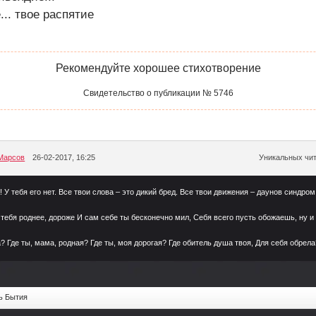
е... твое распятие
Рекомендуйте хорошее стихотворение
Свидетельство о публикации № 5746
Марсов
26-02-2017, 16:25
Уникальных чит
! У тебя его нет. Все твои слова – это дикий бред. Все твои движения – даунов синдро
 тебя роднее, дороже И сам себе ты бесконечно мил, Себя всего пусть обожаешь, ну и 
? Где ты, мама, родная? Где ты, моя дорогая? Где обитель душа твоя, Для себя обрела
ь Бытия