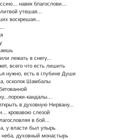
сию... навек благослови...
литвой утешая...
их воскрешая...
..
ая
у
шаешь
или лежать в снегу...
жет, всего что есть лишить
ья нужно, есть в глубине Души
еба, осколок Шамбалы
бетованной
у...пороки-кандалы...
открыть в духовную Нирвану...
и... кровавою слезой
лагословляя в бой...
а, у власти был упырь
а неба, духовный монастырь