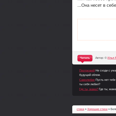
...Она несет в себ
Читать
Автор: ©
Илья 
^
Протрезвей
Не сходи с ума
будущий облом.
Самолюбие
Пусть нет тебе
ты себя любил?
Где ты, мама?
Где ты, мама
стихи
»
Хорошие стихи
» Бол