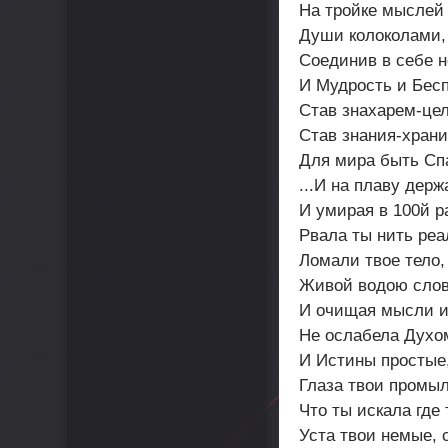
На тройке мыслей
Души колоколами, 
Соединив в себе 
И Мудрость и Бесп
Став знахарем-це
Став знания-хран
Для мира быть Сп
...И на плаву дер
И умирая в 100й р
Рвала ты нить реа
Ломали твое тело, 
Живой водою слов
И очищая мысли и
Не ослабела Духом
И Истины простые,
Глаза твои промыл
Что ты искала где
Уста твои немые, 