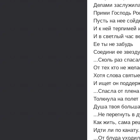
Делами заслужила 
Прими Господь Рос
Пусть на нее сойд
И к ней терпимей 
И в светлый час в
Ее ты не забудь
Соедини ее звезду,
...Сколь раз спаса
От тех кто не жел
Хотя слова святые
И ищет он поддержк
...Спасла от плен
Толкнула на полет 
Душа твоя больш
...Не перегнуть в д
Как жить, сама р
Идти ли по канату.
...От блуда уходил