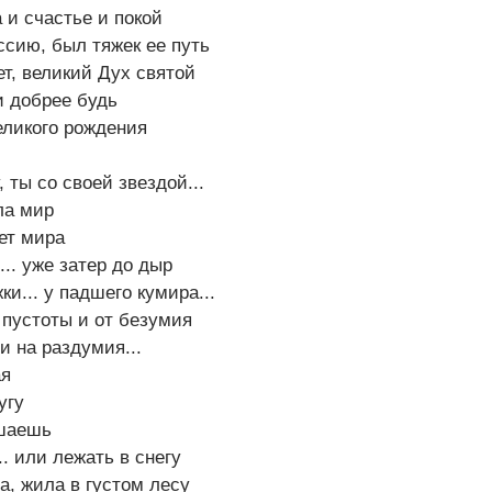
и счастье и покой
сию, был тяжек ее путь
ет, великий Дух святой
и добрее будь
еликого рождения
 ты со своей звездой...
ла мир
ает мира
... уже затер до дыр
и... у падшего кумира...
а пустоты и от безумия
и на раздумия...
ая
угу
ешаешь
.. или лежать в снегу
а, жила в густом лесу