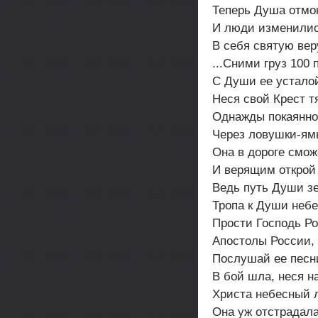
Теперь Душа отмок
И люди изменились
В себя святую веру
...Сними груз 100
С Души ее усталой
Неся свой Крест т
Однажды покаянной
Через ловушки-ям
Она в дороге смож
И верящим открой 
Ведь путь Души зе
Тропа к Души небе
Прости Господь Ро
Апостолы России,
Послушай ее песни
В бой шла, неся н
Христа небесный л
Она уж отстрадала,