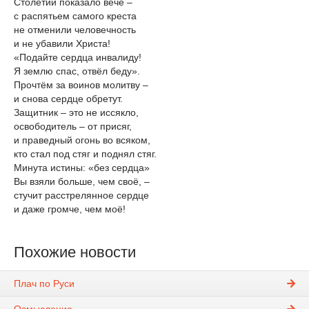
Столетий показало вече –
с распятьем самого креста
не отменили человечность
и не убавили Христа!
«Подайте сердца инвалиду!
Я землю спас, отвёл беду».
Прочтём за воинов молитву –
и снова сердце обретут.
Защитник – это не иссякло,
освободитель – от присяг,
и праведный огонь во всяком,
кто стал под стяг и поднял стяг.
Минута истины: «без сердца»
Вы взяли больше, чем своё, –
стучит расстрелянное сердце
и даже громче, чем моё!
Похожие новости
Плач по Руси