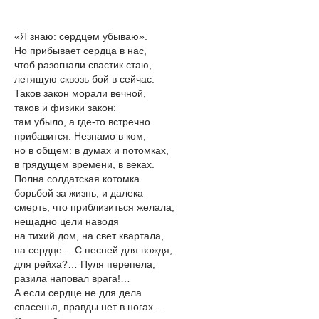
«Я знаю: сердцем убываю».
Но прибывает сердца в нас,
чтоб разогнали свастик стаю,
летящую сквозь бой в сейчас.
Таков закон морали вечной,
таков и физики закон:
там убыло, а где-то встречно
прибавится. Незнамо в ком,
но в общем: в думах и потомках,
в грядущем времени, в веках.
Полна солдатская котомка
борьбой за жизнь, и далека
смерть, что приблизиться желала,
нещадно цели наводя
на тихий дом, на свет квартала,
на сердце… С песней для вождя,
для рейха?… Пуля перепела,
разила наповал врага!…
А если сердце не для дела
спасенья, правды нет в ногах…