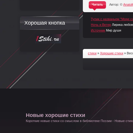
Читать
Автор: ©
Anatol
^
Тупик с названьем "Море с
Хорошая кнопка
Ночь и Ветер
Лирика любо
Источник
Мир души
стихи
»
Хорошие стихи
» Вес
Новые хорошие стихи
Короткие новые стихи со смыслом в библиотеке Поэзии - Новые стихи