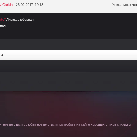
iy Gurkin
26-02-2017, 19:13
Уникальных чит
лёз"
Лирика любовная
вная
на
. новые стихи о любви новые стихи про любовь на сайте хороших стихов стихи.su.