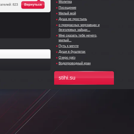
Молитва
^
ателей: 823
Вернуться
Посещение
Милый мой
Душа не простынь
о прекрасных мерзавцах и
безголовых зайцах...
Мне сказать тебе нечего,
милый...
Путь к мечте
Души в бушлатах
Озеро грёз
Водопроводный кран
stihi.su