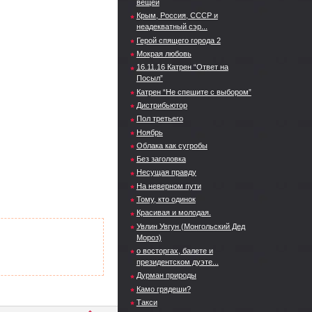
вещей
Крым, Россия, СССР и
неадекватный сэр...
Герой спящего города 2
Мокрая любовь
16.11.16 Катрен “Ответ на
Посыл”
Катрен “Не спешите с выбором”
Дистрибьютор
Пол третьего
Ноябрь
Облака как сугробы
Без заголовка
Несущая правду
На неверном пути
Тому, кто одинок
Красивая и молодая.
Увлин Увгун (Монгольский Дед
Мороз)
о восторгах, балете и
президентском дуэте...
Дурман природы
Камо грядеши?
Такси