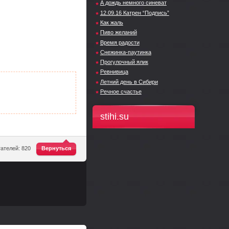
А дождь немного синеват
12.09.16 Катрен “Подпись”
Как жаль
Пиво желаний
Время радости
Снежинка-паутинка
Прогулочный ялик
Ревнивица
Летний день в Сибири
Речное счастье
stihi.su
^
ателей: 820
Вернуться