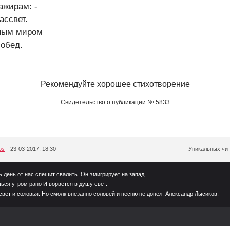
ажирам: -
ассвет.
ным миром
 обед.
Рекомендуйте хорошее стихотворение
Свидетельство о публикации № 5833
os
23-03-2017, 18:30
Уникальных чит
ь день от нас спешит свалить. Он эмигрирует на запад.
ься утром рано И ворвётся в душу свет.
свет и соловья. Но смолк внезапно соловей и песню не допел. Александр Лысиков.