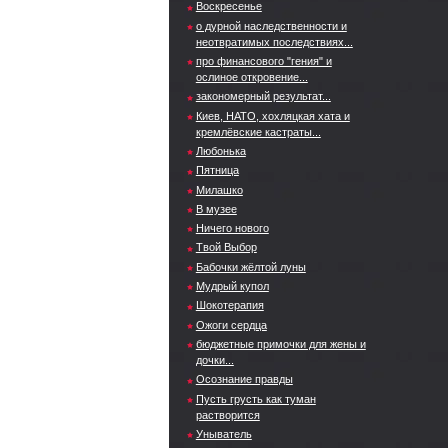
Воскресенье
о дурной наследственности и
неотвратимых последствиях...
про финансового "гения" и
ослиное откровение...
закономерный результат...
Киев, НАТО, хохляцкая хата и
кремлёвские кастраты...
Любонька
Пятница
Милашко
В музее
Ничего нового
Твой Выбор
Бабочки жёлтой луны
Мудрый купол
Шокотерапия
Ожоги сердца
бюджетные примочки для жены и
дочки...
Осознание правды
Пусть грусть как туман
растворится
Уныватель