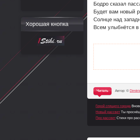
Бодро сказал пасс
Будет вам новый р
Солнце над запад
Хорошая кнопка
Всем улыбнётся в
Читать
Автор: ©
Dimitri
^
Герой спящего города
Внов
Новый рассвет
Ты проснёш
Про рассвет
Стихи про рас