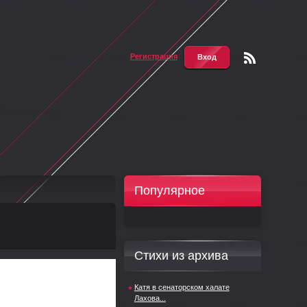
Регистрация
Вход
Чтени
е RSS
Популярное
Стихи из архива
Катя в сенаторском халате
Лахова...