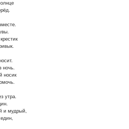
солнце
ерёд.
вместе.
увы.
крестик
ривык.
носит.
в ночь.
й носик
омочь.
з утра.
дин.
й и мудрый,
седин,