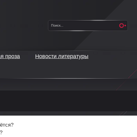
ая проза
Новости литературы
дётся?
?