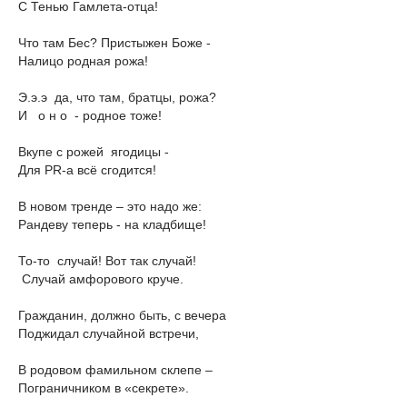
С Тенью Гамлета-отца!
Что там Бес? Пристыжен Боже -
Налицо родная рожа!
Э.э.э да, что там, братцы, рожа?
И о н о - родное тоже!
Вкупе с рожей ягодицы -
Для PR-а всё сгодится!
В новом тренде – это надо же:
Рандеву теперь - на кладбище!
То-то случай! Вот так случай!
Случай амфорового круче.
Гражданин, должно быть, с вечера
Поджидал случайной встречи,
В родовом фамильном склепе –
Пограничником в «секрете».