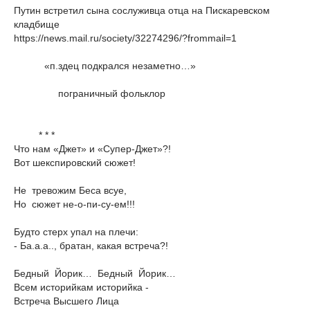
Путин встретил сына сослуживца отца на Пискаревском
кладбище
https://news.mail.ru/society/32274296/?frommail=1
«п.здец подкрался незаметно…»
пограничный фольклор
* * *
Что нам «Джет» и «Супер-Джет»?!
Вот шекспировский сюжет!
Не тревожим Беса всуе,
Но сюжет не-о-пи-су-ем!!!
Будто стерх упал на плечи:
- Ба.а.а.., братан, какая встреча?!
Бедный Йорик… Бедный Йорик…
Всем историйкам историйка -
Встреча Высшего Лица