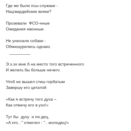
Где же были псы-служаки -
Нацгвардейские вояки?
Прозевали ФСО-нные
Ожидания евонные.
Не унюхали собаки -
Обмишурились однако.
_________
Э.э.эх мне б на место того встреченного
И желать бы больше нечего.
Чтоб не вышел стиш горбатым
Завершу его цитатой:
«Как я встречу того духа –
Как отмечу его в ухо!»
Тут бы духу и пи.дец,
«А кто..." отметил - "...молодец!»