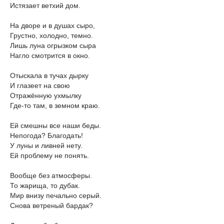
Истязает ветхий дом.
На дворе и в душах сыро,
Грустно, холодно, темно.
Лишь луна огрызком сыра
Нагло смотрится в окно.
Отыскала в тучах дырку
И глазеет на свою
Отражённую ухмылку
Где-то там, в земном краю.
Ей смешны все наши беды.
Непогода? Благодать!
У луны и ливней нету.
Ей проблему не понять.
Вообще без атмосферы.
То жарища, то дубак.
Мир внизу печально серый.
Снова ветреный бардак?