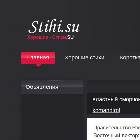
Хорошие - Стихи.
SU
↓
Главная
Хорошие стихи
Коротк
↓
Объявления
властный сморчок
komandirpl
Правительство Рос
Восточный вектор