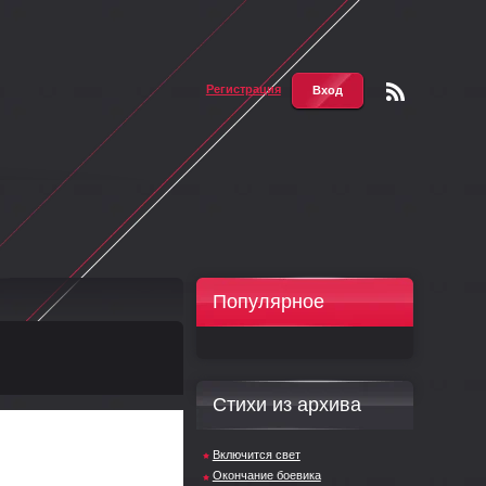
Регистрация
Вход
Чтени
е RSS
Популярное
Стихи из архива
Включится свет
Окончание боевика