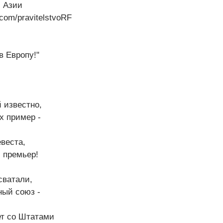
й Азии
.com/pravitelstvoRF
в Европу!"
 известно,
х пример -
евеста,
 премьер!
сватали,
ный союз -
т со Штатами