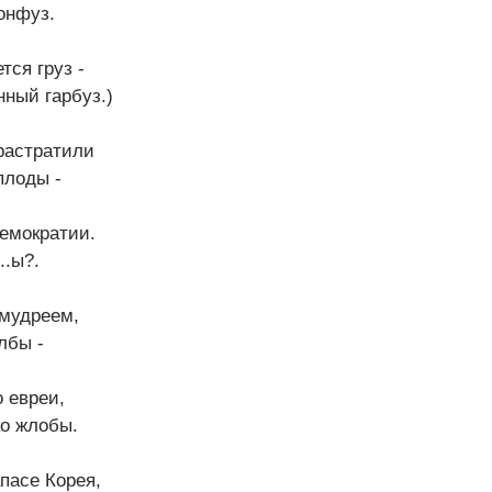
конфуз.
тся груз -
ный гарбуз.)
растратили
плоды -
емократии.
..ы?.
 мудреем,
лбы -
о евреи,
ко жлобы.
апасе Корея,