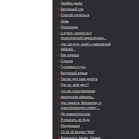
Змейка дыма
Безумный сон
Способ согреться
Ложь
Полотенце
о курсе, скорости и
политической пересортице...
про заслуги, елей и лавровский
юбилей...
Как хорошо
Стишок
Гусеница и гусь
Безумный взрыв
Песня грустная допета
Где ты, мой друг?
это не стихотворение
имперская обманка...
про гаранта, Матвиенку и
очистительную стенку…
Не романтическое
Я просить не буду
Разукрашка
13.10.16 Катрен “МЫ”
Бонешпил, Калах, Овари...