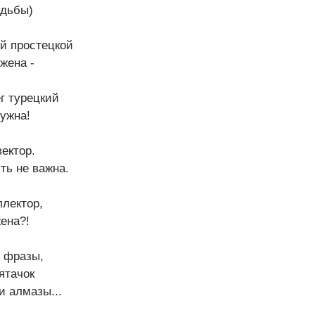
удьбы)
й простецкой
жена -
г турецкий
ужна!
вектор.
ть не важна.
ллектор,
жена?!
 фразы,
ятачок
и алмазы...