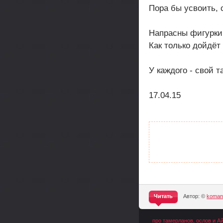
Пора бы усвоить, 
Напрасны фигурки
Как только дойдёт 
У каждого - свой т
17.04.15
Читать
Автор: ©
komand
^
про тамерланов, ослов и А