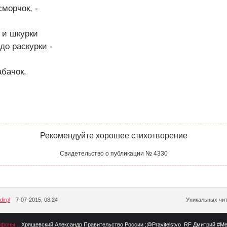
сморчок, -
 и шкурки
до раскурки -
абачок.
Рекомендуйте хорошее стихотворение
Свидетельство о публикации № 4330
irpl
7-07-2015, 08:24
Уникальных чит
йфоны...
Хрящевский Александр Правительство России ;@Pravitelstvo_RF Дмитрий #М