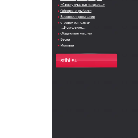
«Стою у счастья на краю...»
Обжора на рыбалке
Весеннее препинание
отрывок из поэмы-
....Искушение....
Общежитие мыслей
Весна
Молитва
stihi.su