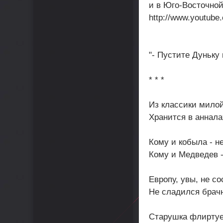
и в Юго-Восточно
http://www.youtube
"- Пустите Дуньку 
* * *
Из классики милой
Хранится в аннала
Кому и кобыла - н
Кому и Медведев -
Европу, увы, не со
Не сладился брач
Старушка флиртуе