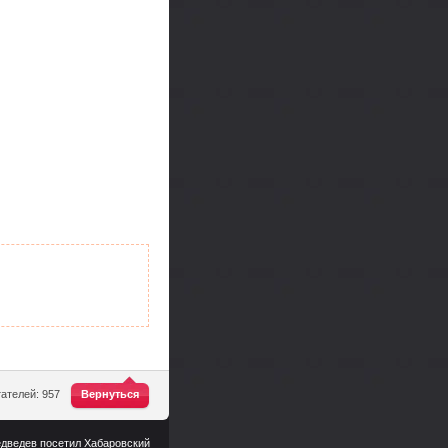
^
ателей: 957
Вернуться
едведев посетил Хабаровский