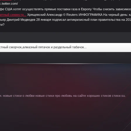
twitter.com/
фе США хотят осуществлять прямые поставки газа в Европу Чтобы снизить зависимост
етный секвестр...
Хрящевский Александр © Reuters ИНФОГРАФИКА На черный день: ка
ьер Дмитрий Медведев 28 января подписал антикризисный план правительства на 201
ги?
стный сморчок,алмазный пятачок и раздельный табачок...
. новые стихи о любви новые стихи про любовь на сайте хороших стихов стихи.su.