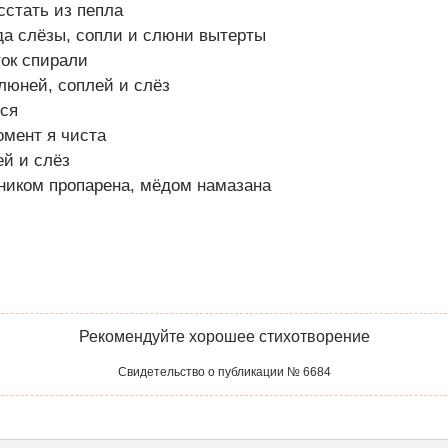
сстать из пепла
гда слёзы, сопли и слюни вытерты
ток спирали
люней, соплей и слёз
лся
омент я чиста
ей и слёз
ником пропарена, мёдом намазана
Рекомендуйте хорошее стихотворение
Свидетельство о публикации № 6684