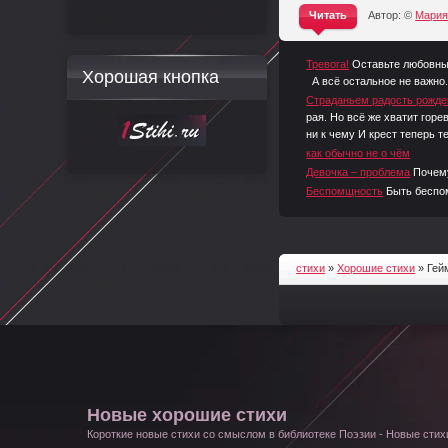
Читать
Автор: ©
Мари
^
Тревога!
Оставьте л
Хорошая кнопка
А всё остальное не важн
Страданьем радость рожде
рая. Но всё же хватит гор
ни к чему И крест теперь т
как обычно не о чём
Девочка – проблема
Почему
Беспомщность
Быть беспо
стихи
»
Хорошие стихи
» Гей
Новые хорошие стихи
Короткие новые стихи со смыслом в библиотеке Поэзии - Новые стихи