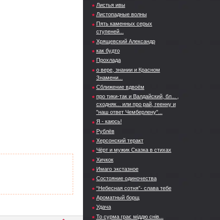
Листья ивы
Листопадные волны
Пять каменных серых
ступеней...
Хрящевский Александр
как будто
Прохлада
о вере, знании и Красном
Знамени...
Сближение вдвоём
про тики-так и Валдайский, бл... ,
сходняк... или про рай, геенну и
"наш ответ Чемберлену"...
Я - каюсь!
Рублёв
Херсонский теракт
Чёрт и мужик Сказка в стихах
Хичкок
Имаго экстазное
Состояние одиночества
“Небесная сотня”- слава тебе
Ароматный борщ
Удача
То сурма грає міддю снів...