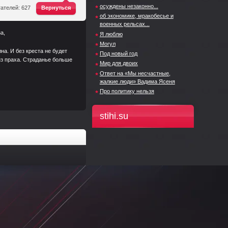
^
осуждены незаконно...
ателей: 627
Вернуться
об экономике, мракобесье и
военных рельсах...
ой смерти угроза,
Я люблю
Могул
на. И без креста не будет
Под новый год
 из праха. Страданье больше
Мир для двоих
Ответ на «Мы несчастные,
жалкие люди» Вадима Ясеня
Про политику нельзя
stihi.su