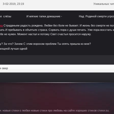
я
3-02-2019, 23:19
Уникальных чит
юбовные слёзы И мягкие тапки домашние - Над Родин
о.
на
Страданьем радость рождена. Любви без боли не бывает. И жизнь без смерти не пол
евать И пребывать в объятьях страха. Сорвать пора с души печать. Уже пора восстать
ебе не нужен. Момент настал и потому Свет счастья просится наружу.
? За что? Зачем С этим ворохом проблем Ты опять пришла ко мне?
мощной лучше одной
м овер
. новые стихи о любви новые стихи про любовь на сайте хороших стихов стихи.su.