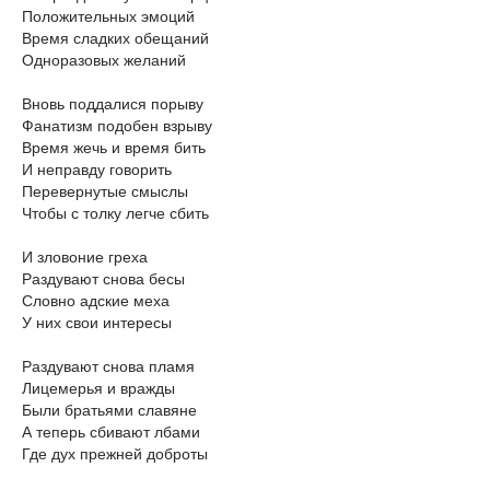
Положительных эмоций
Время сладких обещаний
Одноразовых желаний
Вновь поддалися порыву
Фанатизм подобен взрыву
Время жечь и время бить
И неправду говорить
Перевернутые смыслы
Чтобы с толку легче сбить
И зловоние греха
Раздувают снова бесы
Словно адские меха
У них свои интересы
Раздувают снова пламя
Лицемерья и вражды
Были братьями славяне
А теперь сбивают лбами
Где дух прежней доброты