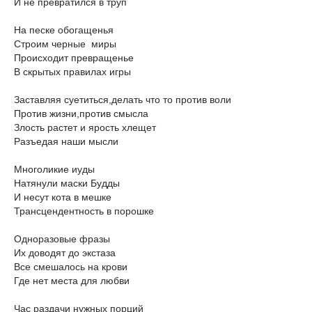
И не превратился в труп
На песке обогащенья
Строим черные миры
Происходит превращенье
В скрытых правилах игры
Заставляя суетиться,делать что то против воли
Против жизни,против смысла
Злость растет и ярость хлещет
Разъедая наши мысли
Многоликие иуды
Натянули маски Будды
И несут кота в мешке
Трансцендентность в порошке
Одноразовые фразы
Их доводят до экстаза
Все смешалось на крови
Где нет места для любви
Час раздачи нужных порций