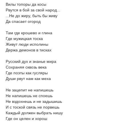
Вилы топоры да косы
Рвутся в бой за свой народ...
...Не до жиру, быть бы живу
Да спасает огород
Там где крошево и глина
Где мужицкая тоска
Живут люди исполины
Держа демонов в тисках
Русский дух и знанье мира
Сохраняя сквозь века
Где поэты как гусляры
Души рвут нам как меха
Не зацепит не напишешь
Не напишешь не споешь
Не вздохнешь и не задышишь
И с тоской связь не порвешь
Каждый должен выбрать нишу
Где он целен и хорош