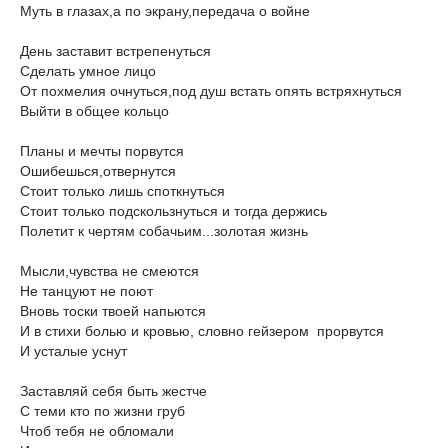
Муть в глазах,а по экрану,передача о войне
День заставит встрепенуться
Сделать умное лицо
От похмелия очнуться,под душ встать опять встряхнуться
Выйти в общее кольцо
Планы и мечты порвутся
Ошибешься,отвернутся
Стоит только лишь споткнуться
Стоит только подскользнуться и тогда держись
Полетит к чертям собачьим...золотая жизнь
Мысли,чувства не смеются
Не танцуют не поют
Вновь тоски твоей напьются
И в стихи болью и кровью, словно гейзером прорвутся
И усталые уснут
Заставляй себя быть жестче
С теми кто по жизни груб
Чтоб тебя не обломали