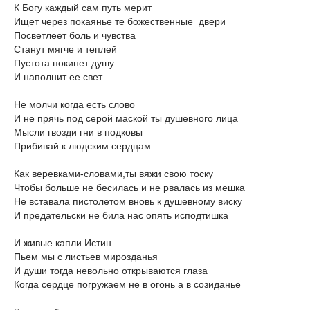
К Богу каждый сам путь мерит
Ищет через покаянье те божественные двери
Посветлеет боль и чувства
Станут мягче и теплей
Пустота покинет душу
И наполнит ее свет
Не молчи когда есть слово
И не прячь под серой маской ты душевного лица
Мысли гвозди гни в подковы
Прибивай к людским сердцам
Как веревками-словами,ты вяжи свою тоску
Чтобы больше не бесилась и не рвалась из мешка
Не вставала пистолетом вновь к душевному виску
И предательски не била нас опять исподтишка
И живые капли Истин
Пьем мы с листьев мирозданья
И души тогда невольно открываются глаза
Когда сердце погружаем не в огонь а в созиданье