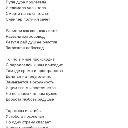
Пуля дура пролетела
И сломала часы тела
Смерти начался отсчет
Снайпер получил зачет
Размели как снег как листья
Развели как хоровод
Лезут в рай душ не очистив
Загрязняя небосвод
То что в мире происходит
С параллелей к нам приходит
Там где время и пространство
Делится на треугольник
Замыкается в окружность
Ищем все мы постоянство
Но не знаем что нам нужно
Доброта,любовь,радушье
Тараканы и загибы
У любого поколенья
Но одно страну спасает
И несет освобожденье