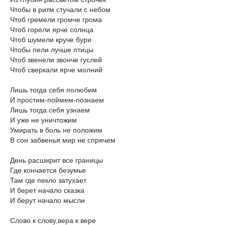
Чтобы в ритм стучали с небом
Чтоб гремели громче грома
Чтоб горели ярче солнца
Чтоб шумели круче бури
Чтобы пели лучше птицы
Чтоб звенели звонче гуслей
Чтоб сверкали ярче молний
Лишь тогда себя полюбим
И простим-поймем-познаем
Лишь тогда себя узнаем
И уже не уничтожим
Умирать в боль не положим
В сон забвенья мир не спрячем
День расширит все границы
Где кончается безумье
Там где пекло затухает
И берет начало сказка
И берут начало мысли
Слово к слову,вера к вере