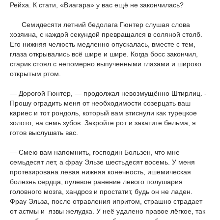
Рейха. К стати, «Виагара» у вас ещё не закончилась?
Семидесяти летний бедолага Гюнтер слушая слова
хозяина, с каждой секундой превращался в соляной столб.
Его нижняя челюсть медленно опускалась, вместе с тем,
глаза открывались всё шире и шире. Когда босс закончил,
старик стоял с непомерно выпученными глазами и широко
открытым ртом.
— Дорогой Гюнтер, — продолжал невозмущённо Штирлиц. -
Прошу оградить меня от необходимости созерцать ваш
кариес и тот рондоль, который вам втиснули как турецкое
золото, на семь зубов. Закройте рот и закатите бельма, я
готов выслушать вас.
— Смею вам напомнить, господин Бользен, что мне
семьдесят лет, а фрау Эльзе шестьдесят восемь. У меня
протезирована левая нижняя конечность, ишемическая
болезнь сердца, пулевое ранение левого полушария
головного мозга, хандроз и простатит, будь он не ладен.
Фрау Эльза, после отравления ипритом, страшно страдает
от астмы и язвы желудка. У неё удалено правое лёгкое, так