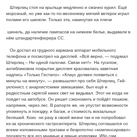
Штирлиц стоя на крыльце медленно и смачно курил. Ещё
морозный, но уже как-то по-весеннему мягкий ветерок играл
полами его шинели. Только эта, накинутая на плечи
шинель, да наличие лампасов на нижнем белье, выдавали в
нём штандартенфюрера СС.
Он достал из грудного кармана аппарат мобильного
телефона и посмотрел на дисплей. «Всё верно, — подумал
Штирлиц – Ни одной палочки. Связи нет!» На тусклом,
антибликовом покрытии дисплея красовалась заветная
надпись «Только Гестапо». «Клаус должен появиться с
минуты на минуту», — размышлял про себя Штирлиц. Гей-
уклонист, с анархистскими замашками, был ещё и
редкостным скрягой каких свет не видывал. Этот ни когда не
поедет на автобусе. Он решит сэкономить и пойдёт пешком,
напрямик, через лес. В рапорте же, не упустит возможности
упомянуть и поездку, и багаж, и стоимость вокзальных
беляшей. Коих ни разу в своей жизни так и не попробовал
из-за хронического гастроэнтерита. Штирлиц соглашался со
всеми изложенными тратами и безропотно «компенсировал»
прохвосту все его мнимые и явные издержки. Ибо сам