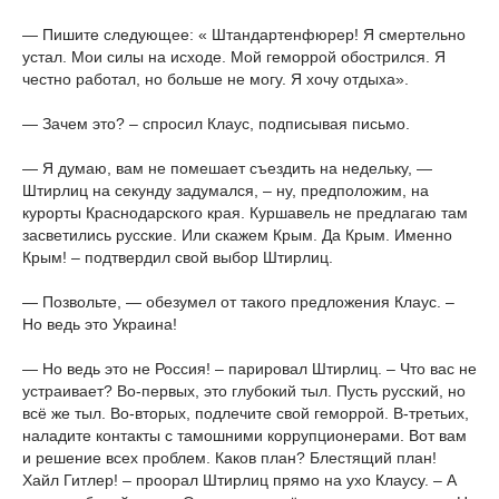
— Пишите следующее: « Штандартенфюрер! Я смертельно
устал. Мои силы на исходе. Мой геморрой обострился. Я
честно работал, но больше не могу. Я хочу отдыха».
— Зачем это? – спросил Клаус, подписывая письмо.
— Я думаю, вам не помешает съездить на недельку, —
Штирлиц на секунду задумался, – ну, предположим, на
курорты Краснодарского края. Куршавель не предлагаю там
засветились русские. Или скажем Крым. Да Крым. Именно
Крым! – подтвердил свой выбор Штирлиц.
— Позвольте, — обезумел от такого предложения Клаус. –
Но ведь это Украина!
— Но ведь это не Россия! – парировал Штирлиц. – Что вас не
устраивает? Во-первых, это глубокий тыл. Пусть русский, но
всё же тыл. Во-вторых, подлечите свой геморрой. В-третьих,
наладите контакты с тамошними коррупционерами. Вот вам
и решение всех проблем. Каков план? Блестящий план!
Хайл Гитлер! – проорал Штирлиц прямо на ухо Клаусу. – А