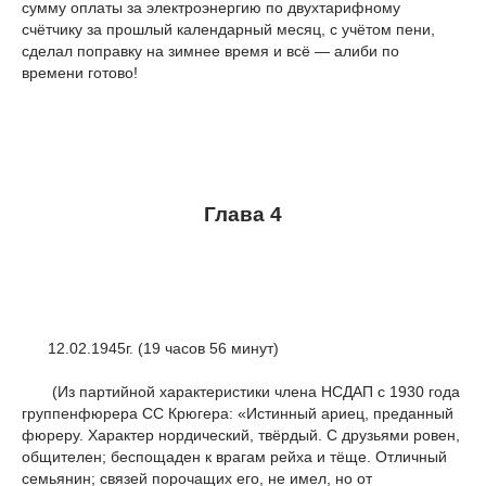
сумму оплаты за электроэнергию по двухтарифному
счётчику за прошлый календарный месяц, с учётом пени,
сделал поправку на зимнее время и всё — алиби по
времени готово!
Глава 4
12.02.1945г. (19 часов 56 минут)
(Из партийной характеристики члена НСДАП с 1930 года
группенфюрера СС Крюгера: «Истинный ариец, преданный
фюреру. Характер нордический, твёрдый. С друзьями ровен,
общителен; беспощаден к врагам рейха и тёще. Отличный
семьянин; связей порочащих его, не имел, но от