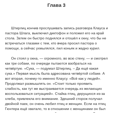
Глава 3
Штирлиц кончив прослушивать запись разговора Клауса и
пастора Шлага, выключил диктофон и положил его на край
стола. Затем он быстро поднялся и отошёл к окну, что бы не
встречаться глазами с тем, кто вчера просил пастора о
помощи, а сейчас ухмылялся, пил коньяк и жадно курил.
Он стоял у окна, — огромного, во всю стену, — и смотрел
как три собаки, по очереди пытаются взобраться на
четвёртую. «Сука, — подумал Штирлиц. – Да ещё какая
сука.» Первая мысль была адресована четвёртой собаке. А
вот вторая, почему-то именно Клаусу. «Всё как у людей».
Продолжал размышлять он. «Стоит только проявить
слабость, как тут же выстраивается очередь из желающих
воспользоваться ситуацией». Стайка птиц, дерущихся из-за
хлеба, привлекла его внимание. Здешний сторож получал
двойной паек, он очень любил птиц и женщин. Если на птиц
Гюнтера ещё хватало, то в отношении с женщинами он был