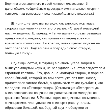
Берлина и оставили его в своё личное пользование. В
дальнейшем, «обдолбаные дурокуры» окончательно потеряли
контроль над выпуском и реализацией данного вещества.)
Штирлиц не упустил из виду, как заискрились глаза
сторожа при упоминании этого зелья. «Старый немецкий
лис, — подумал Штирлиц. – Ты умышленно разыгрываешь
предо мной комедию, как призывник перед военно-
врачебной комиссией. Ты крепко, очень крепко подсел на
этот препарат. Подсел сам и подсадил свою старую,
больную Эльзу.»
Однажды летом, Штирлиц в пьяном угаре забрёл в
вышеупомянутый клуб и, не без удивления, стал свидетелем
странной картины. Его, давно не молодой сторож, в паре со
своей Эльзой, которой на том свете уже лет пять назад
приготовили чистое бельё, выделывали такие кульбиты, что
молодежь из «Гитлерюгенда» (
Организация «Гитлерюгенд»
была основана как национал-социалистическое молодёжное
движение Германии. В России подобное движение называлось
) расступилась,
«пионерским», член движения «пионер»
образовав большой, свободный круг и обезумев от