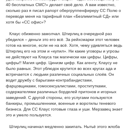
40 бесплатных СМС!» делает своё дело. А вам известно,
сколько раз я писал рапорт обергруппенфиреру СС Полю о
переводе меня на тарифный план «Безлимитный СД» или
хотя бы «СС офис»?
Клаус обиженно замолчал. Штирлиц в очередной раз
убедился – деньги это его всё. За рейхсмарки этот человек
готов на многое, если не на всё. Хотя, чему удивляться ведь
Штирлиц его на этом и «купил». Ни какие уговоры и угрозы
не действуют на Клауса так магически как цифры. Цифры,
цифры!! Магия цифр. Цинизм цифр. Как агенту, Клаусу не
было равных. Этот ублюдок крутится во всех кругах ада и
встречается с людьми различных социальных слоёв. Он
водит дружбу с барыгами-контрабандистами,
фарцовщиками, гомосексуалистами, проститутками,
содержателями различных борделей притонов и игорных
заведений. С другой стороны, его услугами пользуются
банкиры, промышленники, военные и воротилы теневого
бизнеса. Для СС Клаус готовые глаза и уши. Мерзавец знает
это и умело пользуется.
Штирлиц начинал медленно закипать. Нытьё этого жлоба