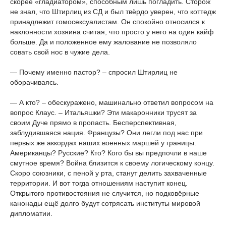
скорее «гладиатором», способным лишь погладить. Сторож
не знал, что Штирлиц из СД и был твёрдо уверен, что коттедж
принадлежит гомосексуалистам. Он спокойно относился к
наклонности хозяина считая, что просто у него на один кайф
больше. Да и положенное ему жалование не позволяло
совать свой нос в чужие дела.
— Почему именно пастор? – спросил Штирлиц не
оборачиваясь.
— А кто? – обескуражено, машинально ответил вопросом на
вопрос Клаус. – Итальяшки? Эти макаронники трусят за
своим Дуче прямо в пропасть. Бесперспективная,
заблудившаяся нация. Французы? Они легли под нас при
первых же аккордах наших военных маршей у границы.
Американцы? Русские? Кто? Кого бы вы предпочли в наше
смутное время? Война близится к своему логическому концу.
Скоро союзники, с пеной у рта, станут делить захваченные
территории. И вот тогда отношениям наступит конец.
Открытого противостояния не случится, но подковёрные
канонады ещё долго будут сотрясать институты мировой
дипломатии.