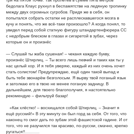
три на пятой точке. Так пролетев в сумме пять метров
бедолага Клаус рухнул в беспамятстве на ледяную тропинку
между двух огромных сугробов. Придя же в себя, он
попытался собрать остатки не расплескавшегося мозга в
кучу и понять, что же всё-таки произошло? А когда понял, то
увидел перед собой статную фигуру штандартенфюрера СС
с недобрым блеском в глазах и сигаретой в зубах, через
которые он и произнёс
— Слушай ты жаба сушеная! – чеканя каждую букву,
произнёс Штирлиц. – Ты всего лишь певчий и таких как ты у
нас целый хор. И я тебя уверяю, каждый из них очень хочет
стать солистом! Предупреждаю, ещё один такой выпад и
быть тебе звонарём безголосым. Я вырву твой поганый язык
и затолкаю его в твою не менее поганую задницу. В
дальнейшем, для твоего благополучия, я настоятельно
рекомендую – фильтруй базар!
«Как хлёстко! – восхищался собой Штирлиц. – Значит я
ещё русский!» В эту минуту он был горд за себя. От того, что
наконец-то смог дать по зубам этой фашистской гадине. И от
того, что не разучился так красиво, по-русски, смачно, крепко
ругаться!!............