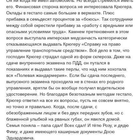
Он ни когда не имел автомобиль. Но всегда стремился иметь
его. Финансовая сторона вопроса не интересовала Крюгера.
Оклады в гестапо самые большие в вермахте. Плюс
прибавка в семьдесят процентов за «боюсь». Так сотрудники
между собой окрестили прибавку за «работу с вредными или
опасными условиями труда». Камнем преткновения в этом
вопросе выступала имперская медсанчасть категорически
отказывающаяся выдавать Крюгеру «Справку на право
управление транспортным средством». Всё дело в том, что
господин Крюгер страдал одной из форм склероза. Даже на
сдаче внутреннего экзамена по ПДД, он путался в
показаниях и выдавал такие перлы, что над ним хохотала
вся «Полевая жандармерия». Если бы сдача последнего,
выпускного экзамена проходила не в стенах его родного
управления, врятли бы он вообще получил водительское
удостоверение. Но благодаря безотказным методам гестапо,
Крюгер ответил на все их вопросы, пусть не совсем внятно,
но точно и правильно. Когда, после сдачи, с
обезображенным лицом и без двух передних зубов, но с
блаженной улыбкой на рваных губах, он явился домой.
Семья поняла – папа сдал! Всех сдал! И тётю Розу, и дядю
Фиму, и даже имеющего каширные документы Досю
Эдуардовича.