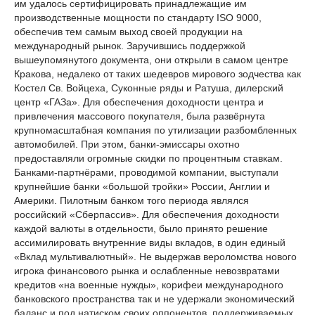
им удалось сертифицировать принадлежащие им
производственные мощности по стандарту
ISO
9000,
обеспечив тем самым выход своей продукции на
международный рынок. Заручившись поддержкой
вышеупомянутого документа, они открыли в самом центре
Кракова, недалеко от таких шедевров мирового зодчества как
Костел Св. Войцеха, Суконные ряды и Ратуша, дилерский
центр «ГАЗа». Для обеспечения доходности центра и
привлечения массового покупателя, была развёрнута
крупномасштабная компания по утилизации разбомбленных
автомобилей. При этом, банки-эмиссары охотно
предоставляли огромные скидки по процентным ставкам.
Банками-партнёрами, проводимой компании, выступали
крупнейшие банки «большой тройки» России, Англии и
Америки. Пилотным банком того периода являлся
российский «Сберпассив». Для обеспечения доходности
каждой валюты в отдельности, было принято решение
ассимилировать внутренние виды вкладов, в один единый
«Вклад мультивалютный». Не выдержав вероломства нового
игрока финансового рынка и ослабленные невозвратами
кредитов «на военные нужды», корифеи международного
банковского пространства так и не удержали экономический
баланс и под натиском своих оппонентов, поддерживаемых