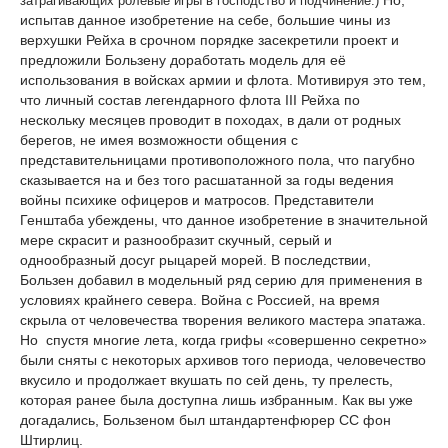
Но,
затрагивающих ролевые игры в господство и подчинение.)
испытав данное изобретение на себе, большие чины из
верхушки Рейха в срочном порядке засекретили проект и
предложили Бользену доработать модель для её
использования в войсках армии и флота. Мотивируя это тем,
что личный состав легендарного флота
III
Рейха по
нескольку месяцев проводит в походах, в дали от родных
берегов, не имея возможности общения с
представительницами противоположного пола, что пагубно
сказывается на и без того расшатанной за годы ведения
войны психике офицеров и матросов. Представители
Генштаба убеждены, что данное изобретение в значительной
мере скрасит и разнообразит скучный, серый и
однообразный досуг рыцарей морей. В последствии,
Бользен добавил в модельный ряд серию для применения в
условиях крайнего севера. Война с Россией, на время
скрыла от человечества творения великого мастера эпатажа.
Но спустя многие лета, когда грифы «совершенно секретно»
были сняты с некоторых архивов того периода, человечество
вкусило и продолжает вкушать по сей день, ту прелесть,
которая ранее была доступна лишь избранным. Как вы уже
догадались, Бользеном был штандартенфюрер СС фон
Штирлиц.