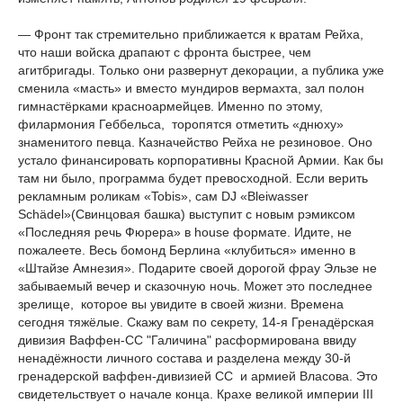
— Фронт так стремительно приближается к вратам Рейха,
что наши войска драпают с фронта быстрее, чем
агитбригады. Только они развернут декорации, а публика уже
сменила «масть» и вместо мундиров вермахта, зал полон
гимнастёрками красноармейцев. Именно по этому,
филармония Геббельса, торопятся отметить «днюху»
знаменитого певца. Казначейство Рейха не резиновое. Оно
устало финансировать корпоративны Красной Армии. Как бы
там ни было, программа будет превосходной. Если верить
рекламным роликам «Tobis», сам
DJ
«Bleiwasser
Sch
ä
del
»(Свинцовая башка) выступит с новым рэмиксом
«Последняя речь Фюрера» в
house
формате. Идите, не
пожалеете. Весь бомонд Берлина «клубиться» именно в
«Штайзе Амнезия». Подарите своей дорогой фрау Эльзе не
забываемый вечер и сказочную ночь. Может это последнее
зрелище, которое вы увидите в своей жизни. Времена
сегодня тяжёлые. Скажу вам по секрету, 14-я Гренадёрская
дивизия Ваффен-СС "Галичина" расформирована ввиду
ненадёжности личного состава и разделена между 30-й
гренадерской ваффен-дивизией СС и армией Власова. Это
свидетельствует о начале конца. Крахе великой империи
III