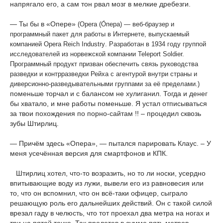
напрягало его, а сам тон рвал мозг в мелкие дребезги.
— Ты бы в «Опере»
(Opera (О́пера) — веб-браузер и
программный пакет для работы в Интернете, выпускаемый
компанией Opera
Reich
Industry
. Разработан в 1934 году группой
исследователей из норвежской компании Teleport Soldier.
Программный продукт призван обеспечить связь руководства
разведки и контрразведки Рейха с агентурой внутри страны и
диверсионно-разведывательными группами за её пределами.)
поменьше торчал и с балансом не хулиганил. Тогда и денег
бы хватало, и мне работы поменьше. Я устал отписываться
за твои похождения по порно-сайтам !! – процедил сквозь
зубы Штирлиц.
— Причём здесь «Опера», — пытался парировать Клаус. – У
меня усечённая версия для смартфонов и КПК.
Штирлиц хотел, что-то возразить, но то ли носки, усердно
впитывающие воду из лужи, вывели его из равновесия или
то, что он вспомнил, что он всё-таки офицер, сыграло
решающую роль его дальнейших действий. Он с такой силой
врезал гаду в челюсть, что тот проехал два метра на ногах и