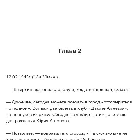
Глава 2
12.02.1945г. (18ч.39мин.)
Штирлиц позвонил сторожу и, когда тот пришел, сказал:
— Дружище, сегодня можете поехать в город «оттопыриться
по полной». Вот вам два билета в клуб «Штайзе Амнезия»,
на пенную вечеринку. Сегодня там «Аир-Пати» по случаю
дня рождения Юрия Антонова.
— Позвольте, — поправил его сторож, - На сколько мне не
изменяет память, Антонов родился 19 февраля.