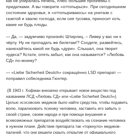
как не убиралась печень, плюс большие проблемы с
придатками. А вы говорите «оттопырься». При сегодняшнем
состоянии здоровья, я «оттопыриваюсь» на унитазе с
газетой и хвалю господа, если сия тусовка, приносит хоть
какие ни будь плоды.
— Да, — задумчиво произнёс Штирлиц. – Ливер у вас ни к
чёрту. Ну не пропадать же билетам!? Сходите, развейтесь,
нанюхайтесь какой ни будь «дури». Слышал, она творит
чудеса? Кстати, опять забыл, как она называется? «Любовь
СД» по-моему?
— «
Liebe
Sicherheit
Deutch
» сокращённо
LSD
препарат —
поправил собеседника Гюнтер.
(
В 1943 г. Хофман внезапно открывает новое вещество под
названием ЛСД «Любовь СД» или «
Liebe
Sicherheit
Deutch
»).
Целью эсэсовских медиков было найти средства, чтобы подавить
волю, парализовать психику человека, заставить его забыть о
своей стране, своем народе и при помощи внушения и
всевозможных препаратов воздействовать на сознание человека
в нужном плане. Действие препарата так «торкнуло» медиков-
палачей, что они решили скрыть открытие от официального