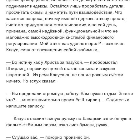
поднимает индексы. Остаётся лишь проработать детали,
просчитать схемы и наметить пути взаимодействия. Что
касается вопроса, почему именно церковь отвечу просто,
система придуманная «тамплиерами» и по сей день,
признана, самой надёжной, функциональной и что не
маловажно высокодоходной системой финансового
регулирования. Мой ответ вас удовлетворил? – закончил
Клаус, сияя от восхищения собой любимым.
— Во истину как у Христа за пазухой, — пробормотал
Штирлиц, опрокинув целый стакан коньяка и закусив
шпротиной. Из речи Клауса он не понял ровным счётом
ничего. Но вслух сказал:
— Вы проделали огромную работу. Вам нужен отдых. Знаете
что? — многозначительно произнёс Штирлиц. – Садитесь и
напишите записку.
Клаус отложил свиную рульку по-баварски запечённую в
фольге с тёмным пивом, взял лист бумаги, ручку.
— Слушаю вас, — покорно произнёс он.