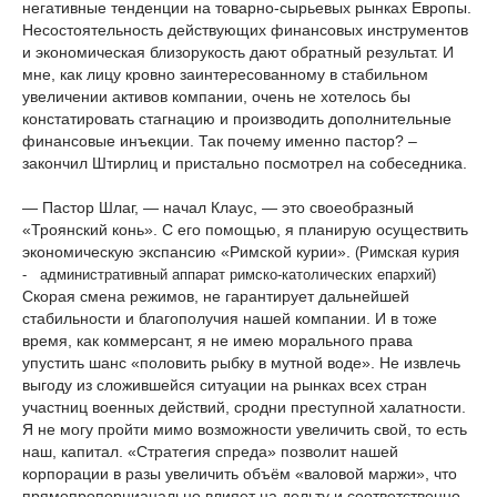
негативные тенденции на товарно-сырьевых рынках Европы.
Несостоятельность действующих финансовых инструментов
и экономическая близорукость дают обратный результат. И
мне, как лицу кровно заинтересованному в стабильном
увеличении активов компании, очень не хотелось бы
констатировать стагнацию и производить дополнительные
финансовые инъекции. Так почему именно пастор? –
закончил Штирлиц и пристально посмотрел на собеседника.
— Пастор Шлаг, — начал Клаус, — это своеобразный
«Троянский конь». С его помощью, я планирую осуществить
экономическую экспансию «Римской курии».
(Римская курия
- административный аппарат римско-католических епархий)
Скорая смена режимов, не гарантирует дальнейшей
стабильности и благополучия нашей компании. И в тоже
время, как коммерсант, я не имею морального права
упустить шанс «половить рыбку в мутной воде». Не извлечь
выгоду из сложившейся ситуации на рынках всех стран
участниц военных действий, сродни преступной халатности.
Я не могу пройти мимо возможности увеличить свой, то есть
наш, капитал. «Стратегия спреда»
позволит нашей
корпорации в разы увеличить объём «валовой маржи», что
прямопропорцианально влияет на дельту и соответственно