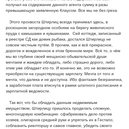
получал на содержание данного агента сумму в разы
превышающую заявленную Клаусом. Все мы не без греха.
Этого прохвоста Штирлиц всегда принимал здесь, в
роскошном загородном особняке на берегу живописного
пруда с камышами и кувшинками. Сей коттедж, записанный
в реестре СД как домик рыбака, достался Штирлицу не
совсем честным путём. В прочем, как и всё прекрасное,
дорогое и вожделенное в этом бренном мире. Всё то, о чём
мы во глубине своей мещанско-обывательской души
мечтаем и жаждем обладать, либо страшно дорого, либо
этим уже обладает кто-то. И конечно же, это не возможно
приобрести на существующую зарплату. Мечта от того и
мечта, что далека и не доступна. Ибо фантазия безгранична,
а заработная плата втиснута в рамки штатного расписания и
зарплатной ведомости.
Так вот, что бы обладать данным недвижимым
имуществом, Штирлицу пришлось проделать сложную,
многоходовую комбинацию: сфабриковать дело против
хозяев, олигархов средней руки и упрятать их в Гестапо,
соблазнить риелторшу и самое главное, убедить своего