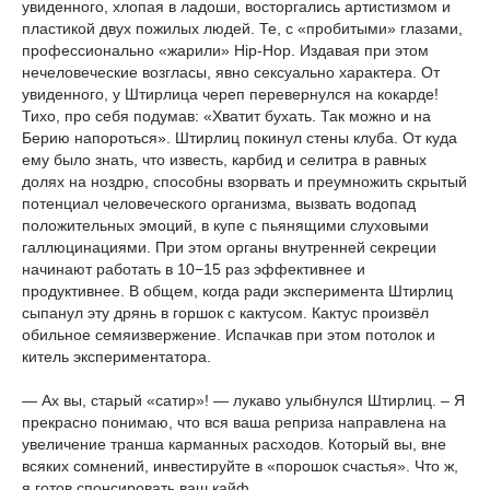
увиденного, хлопая в ладоши, восторгались артистизмом и
пластикой двух пожилых людей. Те, с «пробитыми» глазами,
профессионально «жарили»
Hip
-
Hop
. Издавая при этом
нечеловеческие возгласы, явно сексуально характера. От
увиденного, у Штирлица череп перевернулся на кокарде!
Тихо, про себя подумав: «Хватит бухать. Так можно и на
Берию напороться». Штирлиц покинул стены клуба. От куда
ему было знать, что известь, карбид и селитра в равных
долях на ноздрю, способны взорвать и преумножить скрытый
потенциал человеческого организма, вызвать водопад
положительных эмоций, в купе с пьянящими слуховыми
галлюцинациями. При этом органы внутренней секреции
начинают работать в 10−15 раз эффективнее и
продуктивнее. В общем, когда ради эксперимента Штирлиц
сыпанул эту дрянь в горшок с кактусом. Кактус произвёл
обильное семяизвержение. Испачкав при этом потолок и
китель экспериментатора.
— Ах вы, старый «сатир»! — лукаво улыбнулся Штирлиц. – Я
прекрасно понимаю, что вся ваша реприза направлена на
увеличение транша карманных расходов. Который вы, вне
всяких сомнений, инвестируйте в «порошок счастья». Что ж,
я готов спонсировать ваш кайф.