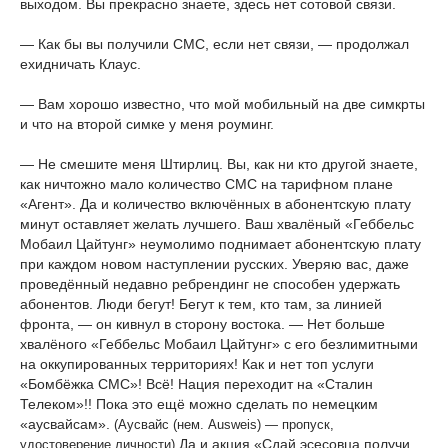
выходом. Вы прекрасно знаете, здесь нет сотовой связи.
— Как бы вы получили СМС, если нет связи, — продолжал
ехидничать Клаус.
— Вам хорошо известно, что мой мобильный на две симкрты
и что на второй симке у меня роуминг.
— Не смешите меня Штирлиц. Вы, как ни кто другой знаете,
как ничтожно мало количество СМС на тарифном плане
«Агент». Да и количество включённых в абонентскую плату
минут оставляет желать лучшего. Ваш хвалёный «Геббельс
Мобаил Цайтунг» неумолимо поднимает абонентскую плату
при каждом новом наступлении русских. Уверяю вас, даже
проведённый недавно ребрендинг не способен удержать
абонентов. Люди бегут! Бегут к тем, кто там, за линией
фронта, — он кивнул в сторону востока. — Нет больше
хвалёного «Геббельс Мобаил Цайтунг» с его безлимитными
на оккупированных территориях! Как и нет топ услуги
«Бомбёжка СМС»! Всё! Нация переходит на «Сталин
Телеком»!! Пока это ещё можно сделать по немецким
«аусвайсам».
(Аусвайс (нем. Ausweis) — пропуск,
Да и акция «Сдай эсесовца получи
удостоверение личности)