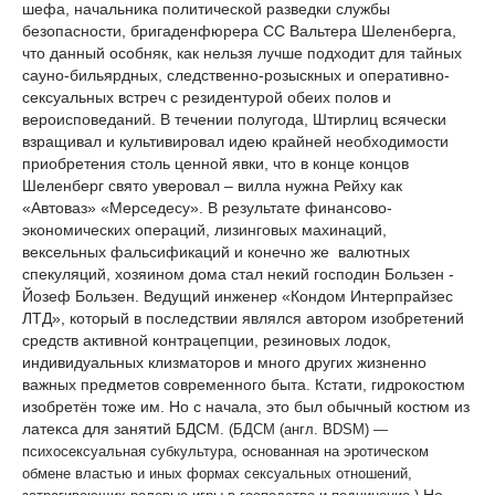
шефа, начальника политической разведки службы
безопасности, бригаденфюрера СС Вальтера Шеленберга,
что данный особняк, как нельзя лучше подходит для тайных
сауно-бильярдных, следственно-розыскных и оперативно-
сексуальных встреч с резидентурой обеих полов и
вероисповеданий. В течении полугода, Штирлиц всячески
взращивал и культивировал идею крайней необходимости
приобретения столь ценной явки, что в конце концов
Шеленберг свято уверовал – вилла нужна Рейху как
«Автоваз» «Мерседесу». В результате финансово-
экономических операций, лизинговых махинаций,
вексельных фальсификаций и конечно же валютных
спекуляций, хозяином дома стал некий господин Бользен -
Йозеф Бользен. Ведущий инженер «Кондом Интерпрайзес
ЛТД», который в последствии являлся автором изобретений
средств активной контрацепции, резиновых лодок,
индивидуальных клизматоров и много других жизненно
важных предметов современного быта. Кстати, гидрокостюм
изобретён тоже им. Но с начала, это был обычный костюм из
латекса для занятий БДСМ.
(БДСМ (англ. BDSM) —
психосексуальная субкультура, основанная на эротическом
обмене властью и иных формах сексуальных отношений,