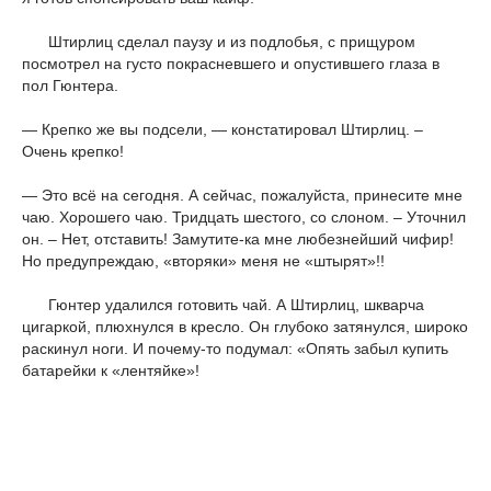
Штирлиц сделал паузу и из подлобья, с прищуром
посмотрел на густо покрасневшего и опустившего глаза в
пол Гюнтера.
— Крепко же вы подсели, — констатировал Штирлиц. –
Очень крепко!
— Это всё на сегодня. А сейчас, пожалуйста, принесите мне
чаю. Хорошего чаю. Тридцать шестого, со слоном. – Уточнил
он. – Нет, отставить! Замутите-ка мне любезнейший чифир!
Но предупреждаю, «вторяки» меня не «штырят»!!
Гюнтер удалился готовить чай. А Штирлиц, шкварча
цигаркой, плюхнулся в кресло. Он глубоко затянулся, широко
раскинул ноги. И почему-то подумал: «Опять забыл купить
батарейки к «лентяйке»!