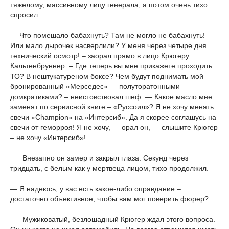
тяжелому, массивному лицу генерала, а потом очень тихо
спросил:
— Что помешало бабахнуть? Там не могло не бабахнуть!
Или мало дырочек насверлили? У меня через четыре дня
технический осмотр! – заорал прямо в лицо Крюгеру
Кальтенбруннер. – Где теперь вы мне прикажете проходить
ТО? В нештукатуреном боксе? Чем будут поднимать мой
бронированный «Мерседес» — полуторатонными
домкратиками? – неистовствовал шеф. — Какое масло мне
заменят по сервисной книге – «Руссоил»? Я не хочу менять
свечи «Champion» на «Интерсиб». Да я скорее соглашусь на
свечи от геморроя! Я не хочу, — орал он, — слышите Крюгер
– не хочу «Интерсиб»!
Внезапно он замер и закрыл глаза. Секунд через
тридцать, с белым как у мертвеца лицом, тихо продолжил.
— Я надеюсь, у вас есть какое-либо оправдание –
достаточно объективное, чтобы вам мог поверить фюрер?
Мужиковатый, безлошадный Крюгер ждал этого вопроса.