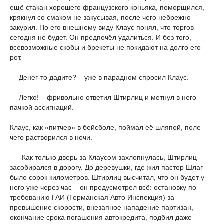
ещё стакан хорошего французского коньяка, поморщился,
крякнул со смаком не закусывая, после чего небрежно
закурил. По его внешнему виду Клаус понял, что торгов
сегодня не будет. Он предпочёл удалиться. И без того,
всевозможные скобы и брекеты не покидают на долго его
рот.
— Денег-то дадите? – уже в парадном спросил Клаус.
— Легко! – фривольно ответил Штирлиц и метнул в него
пачкой ассигнаций.
Клаус, как «питчер» в бейсболе, поймал её шляпой, поле
чего растворился в ночи.
Как только дверь за Клаусом захлопнулась, Штирлиц
засобирался в дорогу. До деревушки, где жил пастор Шлаг
было сорок километров. Штирлиц высчитал, что он будет у
него уже через час – он предусмотрел всё: остановку по
требованию ГАИ (Германская Авто Инспекция) за
превышение скорости, внезапное нападение партизан,
окончание срока погашения автокредита, подбил даже