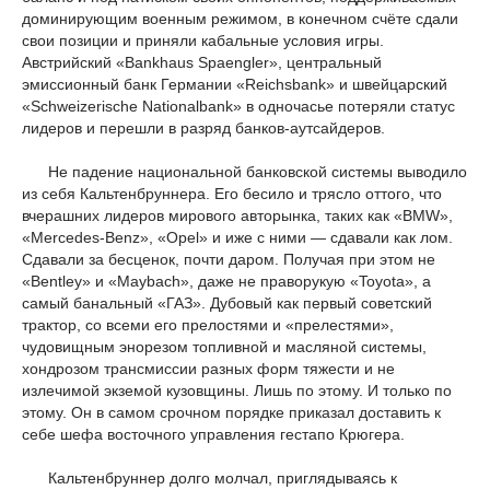
доминирующим военным режимом, в конечном счёте сдали
свои позиции и приняли кабальные условия игры.
Австрийский «Bankhaus Spaengler», центральный
эмиссионный банк Германии «Reichsbank» и швейцарский
«Schweizerische Nationalbank» в одночасье потеряли статус
лидеров и перешли в разряд банков-аутсайдеров.
Не падение национальной банковской системы выводило
из себя Кальтенбруннера. Его бесило и трясло оттого, что
вчерашних лидеров мирового авторынка, таких как «
BMW
»,
«Mercedes-Benz», «
Opel
» и иже с ними — сдавали как лом.
Сдавали за бесценок, почти даром. Получая при этом не
«Bentley» и «Maybach», даже не праворукую «Toyota», а
самый банальный «ГАЗ». Дубовый как первый советский
трактор, со всеми его прелостями и «прелестями»,
чудовищным энорезом топливной и масляной системы,
хондрозом трансмиссии разных форм тяжести и не
излечимой экземой кузовщины. Лишь по этому. И только по
этому. Он в самом срочном порядке приказал доставить к
себе шефа восточного управления гестапо Крюгера.
Кальтенбруннер долго молчал, приглядываясь к