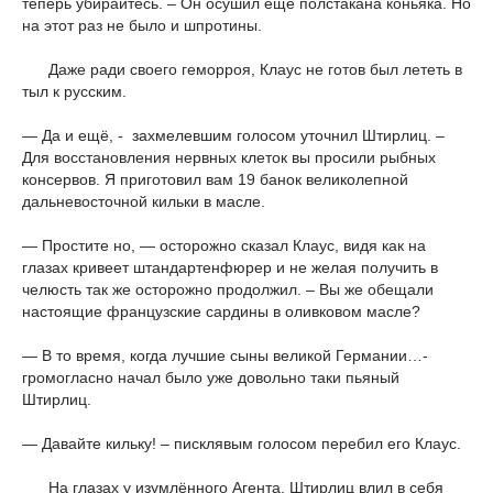
теперь убирайтесь. – Он осушил ещё полстакана коньяка. Но
на этот раз не было и шпротины.
Даже ради своего геморроя, Клаус не готов был лететь в
тыл к русским.
— Да и ещё, - захмелевшим голосом уточнил Штирлиц. –
Для восстановления нервных клеток вы просили рыбных
консервов. Я приготовил вам 19 банок великолепной
дальневосточной кильки в масле.
— Простите но, — осторожно сказал Клаус, видя как на
глазах кривеет штандартенфюрер и не желая получить в
челюсть так же осторожно продолжил. – Вы же обещали
настоящие французские сардины в оливковом масле?
— В то время, когда лучшие сыны великой Германии…-
громогласно начал было уже довольно таки пьяный
Штирлиц.
— Давайте кильку! – писклявым голосом перебил его Клаус.
На глазах у изумлённого Агента, Штирлиц влил в себя