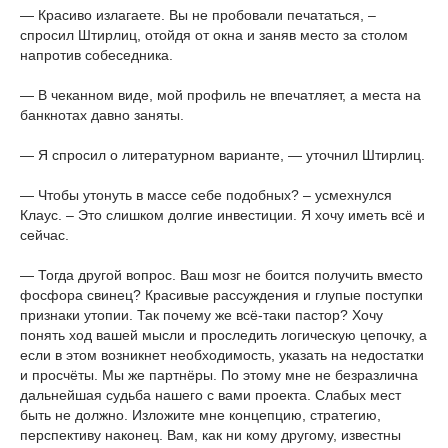
— Красиво излагаете. Вы не пробовали печататься, –
спросил Штирлиц, отойдя от окна и заняв место за столом
напротив собеседника.
— В чеканном виде, мой профиль не впечатляет, а места на
банкнотах давно заняты.
— Я спросил о литературном варианте, — уточнил Штирлиц.
— Чтобы утонуть в массе себе подобных? – усмехнулся
Клаус. – Это слишком долгие инвестиции. Я хочу иметь всё и
сейчас.
— Тогда другой вопрос. Ваш мозг не боится получить вместо
фосфора свинец? Красивые рассуждения и глупые поступки
признаки утопии. Так почему же всё-таки пастор? Хочу
понять ход вашей мысли и проследить логическую цепочку, а
если в этом возникнет необходимость, указать на недостатки
и просчёты. Мы же партнёры. По этому мне не безразлична
дальнейшая судьба нашего с вами проекта. Слабых мест
быть не должно. Изложите мне концепцию, стратегию,
перспективу наконец. Вам, как ни кому другому, известны