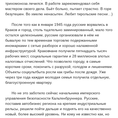
трихомоноза лечился. В работе зарекомендовал себя
мастером своего дела. Бьёт больно, пытает страстно. В горе
безутешен. Во хмелю ненасытен. Любит тирольские песни…)
После того как в январе 1945 года русские ворвались в
Краков и город, столь тщательно заминированный, мало того
остался целехоньким, русские организовали в нём не
бывалую по тем временам торговлю подержанными
иномарками с сетью разборок и хорошо налаженной
инфраструктурой. Краковчане получили пятнадцать тысяч
рабочих мест, социальные гарантии и 28 миллионов злотых
налоговых отчислений. Что позволило городу, в самые
короткие сроки, покончить с разрухой, голодом и лишениями.
Объекты соцкультбыта росли как грибы после дождя. Уже
через три года каждая молодая семья получила отдельную,
благоустроенную квартиру.
Но не это заботило сейчас начальника имперского
управления безопасности Кальтенбруннера. Русские,
поставив автобизнес региона на крепкие индустриальные
рельсы, решили пойти дальше и поднять его на качественно
новый, более высокий уровень. Ни кому не известно как, но