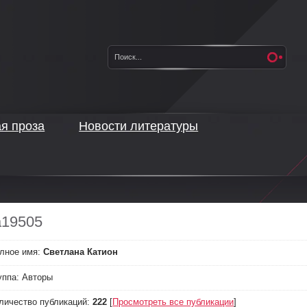
ая проза
Новости литературы
a19505
лное имя:
Светлана Катион
уппа:
Авторы
личество публикаций:
222
[
Просмотреть все публикации
]