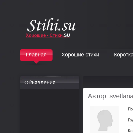
Хорошие - Стихи.
SU
↓
Главная
Хорошие стихи
Коротк
↓
Объявления
Автор: svetlan
По
Гр
Ко