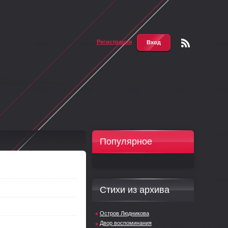
Регистрация
Вход
Чтени
е RSS
Популярное
Стихи из архива
Остров Людникова
Двор воспоминания