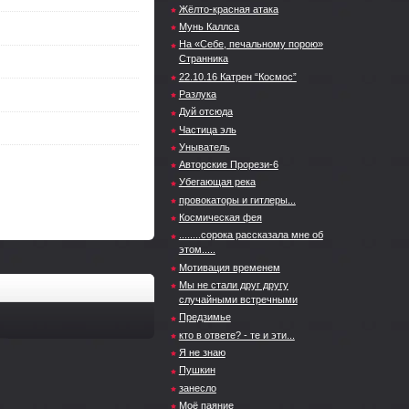
Жёлто-красная атака
Мунь Каллса
На «Себе, печальному порою»
Странника
22.10.16 Катрен “Космос”
Разлука
Дуй отсюда
Частица эль
Уныватель
Авторские Прорези-6
Убегающая река
провокаторы и гитлеры...
Космическая фея
........сорока рассказала мне об
этом.....
Мотивация временем
Мы не стали друг другу
случайными встречными
Предзимье
кто в ответе? - те и эти...
Я не знаю
Пушкин
занесло
Моё паяние