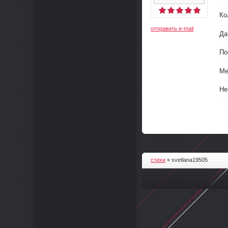
Ко
отправить e-mail
Да
По
Ме
Не
стихи
» svetlana19505