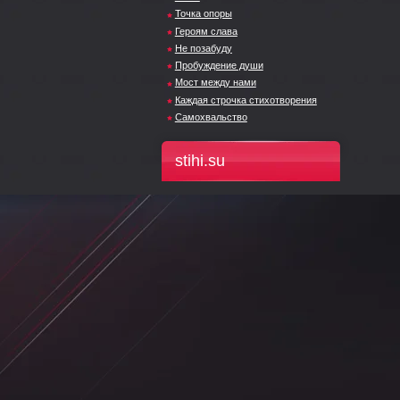
Точка опоры
Героям слава
Не позабуду
Пробуждение души
Мост между нами
Каждая строчка стихотворения
Самохвальство
stihi.su