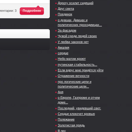
Дорогу осилит сидящий
Друг света
^
ентарии: 3
Подробнее
Поединок
о думцах, Димцах и
политических проходимцах...
За фасадом
Чужой среди людей своих
У любви законов нет
Амалия
сердце
Небо матом кроют
путинская стабильность...
Если вдруг мне придётся уйти
Отражение вечности
про логические цепи и
политические цели...
Аня
о Европе, Газпроме и отчем
доме...
Последний, увидевший свет.
Сердце клокочет кровью
Полежание
Золотистая прядь
В лес