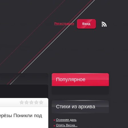
Регистрация
Вход
Чтени
е RSS
Популярное
Стихи из архива
ерёзы Поникли под
Осенняя дань
Опять Весна...