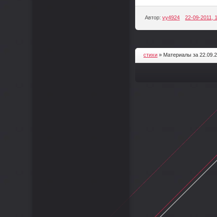
Автор:
vy4924
22-09-2011, 
стихи
» Материалы за 22.09.