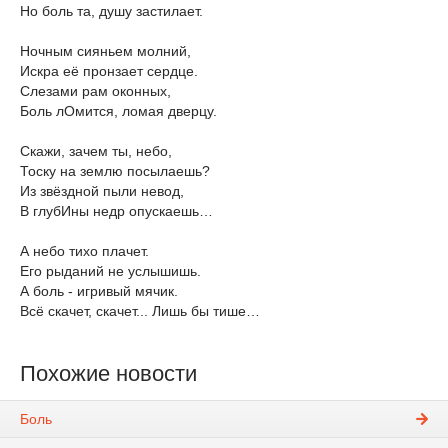
Но боль та, душу застилает.
Ночным сияньем молний,
Искра её пронзает сердце.
Слезами рам оконных,
Боль лОмится, ломая дверцу.
Скажи, зачем ты, небо,
Тоску на землю посылаешь?
Из звёздной пыли невод,
В глубИны недр опускаешь…
А небо тихо плачет.
Его рыданий не услышишь.
А боль - игривый мячик.
Всё скачет, скачет... Лишь бы тише…
Похожие новости
Боль