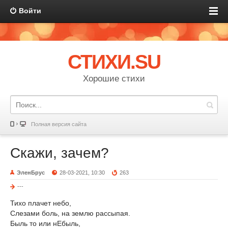
Войти
СТИХИ.SU
Хорошие стихи
Полная версия сайта
Скажи, зачем?
ЭленБрус
28-03-2021, 10:30
263
---
Тихо плачет небо,
Слезами боль, на землю рассыпая.
Быль то или нЕбыль,