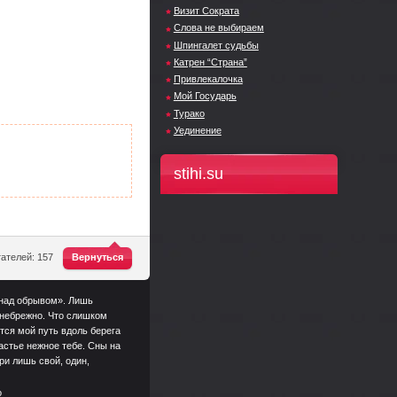
Визит Сократа
Слова не выбираем
Шпингалет судьбы
Катрен “Страна”
Привлекалочка
Мой Государь
Турако
Уединение
stihi.su
^
ателей: 157
Вернуться
 «над обрывом». Лишь
 небрежно. Что слишком
ется мой путь вдоль берега
частье нежное тебе. Сны на
ри лишь свой, один,
о