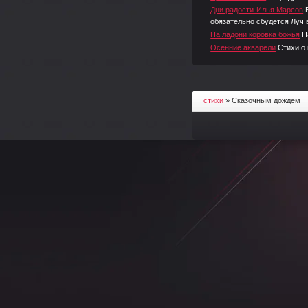
Дни радости-Илья Марсов
обязательно сбудется Луч 
На ладони коровка божья
Н
Осенние акварели
Стихи о
стихи
» Сказочным дождём