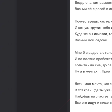
Везде она там расцвет
Возьми её с росой в л
Почувствуешь, как тел
И вот уж, кружит тебя 
Куда же вы исчезли, 
Возьми мои ладони… 
Мне б в радость с гол
И по поляне пробежать
Коль то - во сне, до с
Ну а в мечтах… Прия
Лети, моя мечта, как 
В тот край, где ты уже
Найдёшь ты счастье та
Все его ищут и никак 