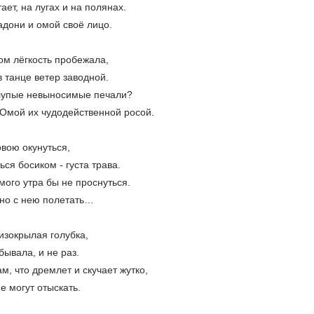
ает, на лугах и на полянах.
адони и омой своё лицо.
ом лёгкость пробежала,
в танце ветер заводной.
глупые невыносимые печали?
Омой их чудодейственной росой.
овою окунуться,
ся босиком - густа трава.
амого утра бы не проснуться.
тно с нею полетать…
сизокрылая голубка,
 бывала, и не раз.
м, что дремлет и скучает жутко,
не могут отыскать.