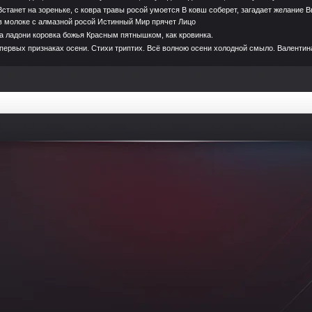
Встанет на зореньке, с ковра травы росой умоется В ковш соберет, загадает желание В
в молоке с алмазной росой Истинный Мир прячет Лицо
а ладони коровка божья Красным пятнышком, как кровинка.
 первых признаках осени. Стихи триптих. Всё волною осени холодной смыло. Валентин