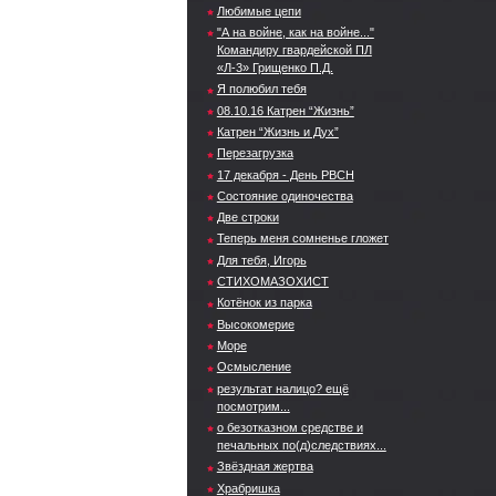
Любимые цепи
"А на войне, как на войне..."
Командиру гвардейской ПЛ
«Л-3» Грищенко П.Д.
Я полюбил тебя
08.10.16 Катрен “Жизнь”
Катрен “Жизнь и Дух”
Перезагрузка
17 декабря - День РВСН
Состояние одиночества
Две строки
Теперь меня сомненье гложет
Для тебя, Игорь
СТИХОМАЗОХИСТ
Котёнок из парка
Высокомерие
Море
Осмысление
результат налицо? ещё
посмотрим...
о безотказном средстве и
печальных по(д)следствиях...
Звёздная жертва
Храбришка