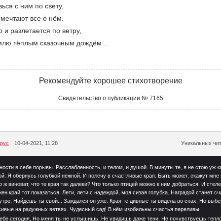
вься с ним по свету,
к мечтают все о нём.
 и разлетается по ветру,
землю тёплым сказочным дождём…
Рекомендуйте хорошее стихотворение
Свидетельство о публикации № 7165
рус
10-04-2021, 11:28
Уникальных чит
ости в себе порывы. Расслабленность, и телом, и душой. В минуты те, я не стою уж
й. Я обернусь голубкой нежной. И полечу в счастливые края. Быть может, скажут мне
о ж виноват, что те края так далеки? Что только птицей можно к ним добраться. И стел
ен край тот показаться. Лети, лети с надеждой, моя сизая голубка. Наградой станет с
утро, Найдёшь ты свой... Заждался он уже. Края те дивные ты видела во снах. Но выбе
сивые на радужных ветвях. Чудесный сад! В нём изобильны счастья переливы.
тебе сегодня, Но меня ты не услышишь, Не увидишь даже тени, Не почувствуешь тепл