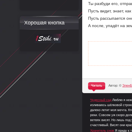
Ты разбуди его, отпра
Пусть видит, знает, ка
Пусть рассыпается оно
Хорошая кнопка
А после, упадёт на 
Читать
Автор: ©
ЭленБ
^
Чудесный сад
Люблю я нежн
изливаюсь шёлковой строко
далеко летит моя мечта. Кт
реки. Совсем уж скоро долж
ветвях висят. Но лишь под 
счастливый. Висят они кра
Хранитель снов
Я приду к 