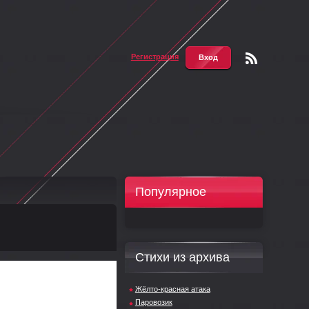
Регистрация
Вход
Чтени
е RSS
Популярное
Стихи из архива
Жёлто-красная атака
Паровозик