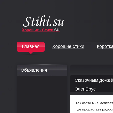
Хорошие - Стихи.
SU
↓
Главная
Хорошие стихи
Коротк
↓
Объявления
Сказочным дожд
ЭленБрус
Так часто мне мечтает
Где прорастает радост