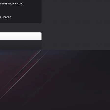
ыпьет до дна и оно
а Яровая.