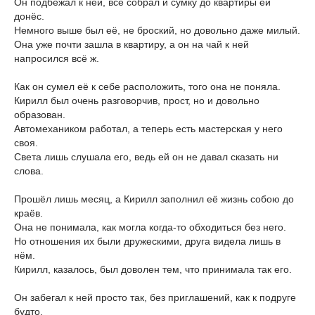
Он подбежал к ней, всё собрал и сумку до квартиры ей
донёс.
Немного выше был её, не броский, но довольно даже милый.
Она уже почти зашла в квартиру, а он на чай к ней
напросился всё ж.
Как он сумел её к себе расположить, того она не поняла.
Кирилл был очень разговорчив, прост, но и довольно
образован.
Автомехаником работал, а теперь есть мастерская у него
своя.
Света лишь слушала его, ведь ей он не давал сказать ни
слова.
Прошёл лишь месяц, а Кирилл заполнил её жизнь собою до
краёв.
Она не понимала, как могла когда-то обходиться без него.
Но отношения их были дружескими, друга видела лишь в
нём.
Кирилл, казалось, был доволен тем, что принимала так его.
Он забегал к ней просто так, без приглашений, как к подруге
будто.