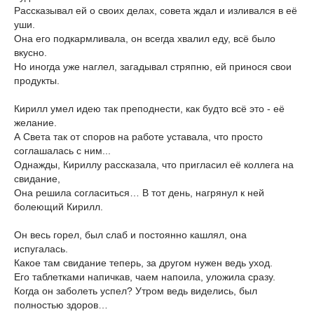
Рассказывал ей о своих делах, совета ждал и изливался в её
уши.
Она его подкармливала, он всегда хвалил еду, всё было
вкусно.
Но иногда уже наглел, загадывал стряпню, ей принося свои
продукты.
Кирилл умел идею так преподнести, как будто всё это - её
желание.
А Света так от споров на работе уставала, что просто
соглашалась с ним...
Однажды, Кириллу рассказала, что пригласил её коллега на
свидание,
Она решила согласиться… В тот день, нагрянул к ней
болеющий Кирилл.
Он весь горел, был слаб и постоянно кашлял, она
испугалась.
Какое там свидание теперь, за другом нужен ведь уход.
Его таблетками напичкав, чаем напоила, уложила сразу.
Когда он заболеть успел? Утром ведь виделись, был
полностью здоров…