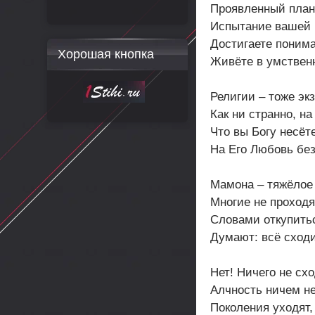
Проявленный план
Испытание вашей 
Достигаете поним
Хорошая кнопка
Живёте в умствен
Религии – тоже эк
Как ни странно, на
Что вы Богу несёте
На Его Любовь бе
Мамона – тяжёлое
Многие не проходя
Словами откупить
Думают: всё сходи
Нет! Ничего не схо
Алчность ничем не
Поколения уходят,