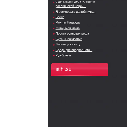
о дегазации, дератизации и
россиянской нации...
Я воскрешаю долгий путь...
Весна
Моя ты Надежда
Живи, моя мама
Прости осиновая роща
Суть Иносказания
Лестница к свету
Средь дня продрогшего...
У дубравы
stihi.su