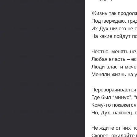
Жизнь так продолж
Подтверждаю, гря
Их Дух ничего не 
На какие пойдут 
Честно, менять неч
Любая власть – ес
Люди власти мече
Меняли жизнь на у
Переворачивается
Где был “минус”, “
Кому-то покажется
Но, Дух, наконец, 
Не ждите от них 
Скорее, ожидайте 