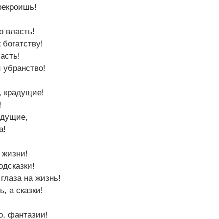
рекроишь!
о власть!
 богатству!
масть!
 убранство!
, крадущие!
!
идущие,
а!
 жизни!
одсказки!
глаза на жизнь!
, а сказки!
о, фантазии!