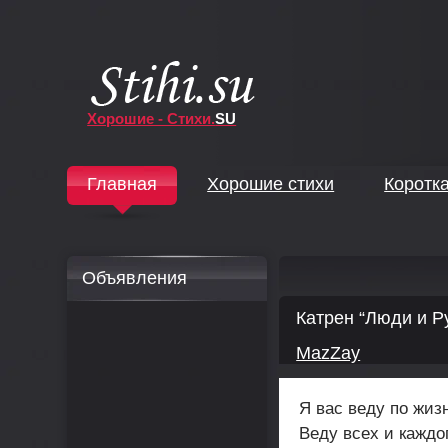
Хорошие - Стихи.
SU
↓
Главная
Хорошие стихи
Коротк
↓
Объявления
Катрен “Люди и Р
MazZay
Я вас веду по жиз
Веду всех и каждо