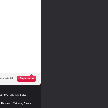
^
ателей: 894
Вернуться
Под пристальным Бога
 Великого Образа, А не в