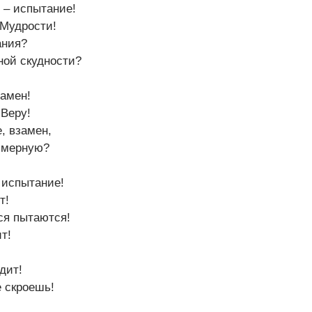
 – испытание!
Мудрости!
ания?
ной скудности?
замен!
 Веру!
, взамен,
змерную?
 испытание!
т!
ся пытаются!
т!
дит!
 скроешь!