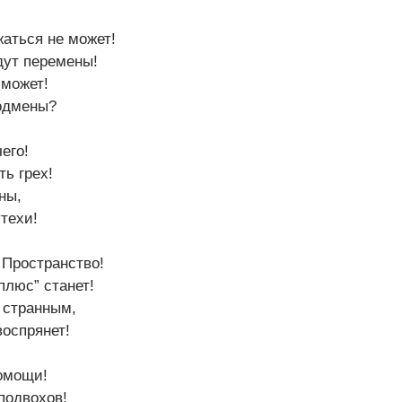
аться не может!
дут перемены!
сможет!
подмены?
его!
ть грех!
ны,
техи!
 Пространство!
плюс” станет!
 странным,
воспрянет!
помощи!
подвохов!