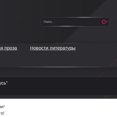
ая проза
Новости литературы
усь”
ни!
го!