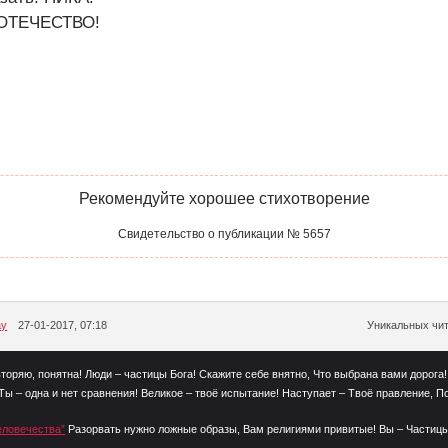
 ОТЕЧЕСТВО!
Рекомендуйте хорошее стихотворение
Свидетельство о публикации № 5657
ay
27-01-2017, 07:18
Уникальных чит
вторяю, понятна! Люди – частицы Бога! Скажите себе внятно, Что выбрана вами дорога!
Ты – одна и нет сравнения! Великое – твоё испытание! Наступает – Твоё правление, 
еловечества”
Разорвать нужно ложные образы, Вам религиями привитые! Вы – Частицы