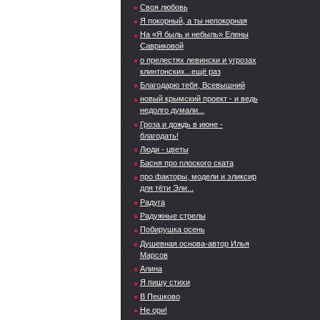
Своя любовь
Я покорный, а ты непокорная
На «Я быль и небыль» Елены
Савриковой
о прелестях левински и угрозах
клинтонских...ещё раз
Благодарю тебя, Всевышний
новый крымский проект - и ведь
недолго думали...
Гроза и дождь в июне -
благодать!
Люди - цветы
Басня про плоского ската
про факторы, модели и эликсир
для тёти Эли...
Радуга
Радужные стрелы
Побирушка осень
Душевная основа-автор Илья
Марсов
Алина
Я пишу стихи
В Пешково
Не ори!