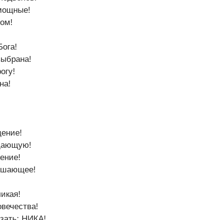
мощные!
ом!
Бога!
выбрана!
огу!
на!
ение!
щающую!
ение!
ышающее!
ликая!
вечества!
зать: НИКА!