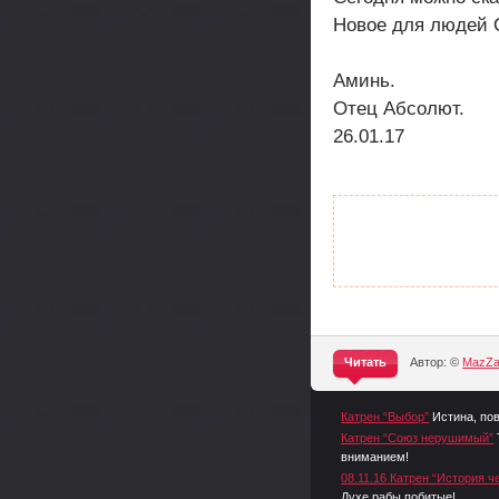
Новое для людей
Аминь.
Отец Абсолют.
26.01.17
Читать
Автор: ©
MazZ
^
Катрен “Выбор”
Истина, по
Катрен “Союз нерушимый”
вниманием!
08.11.16 Катрен “История ч
Духе рабы побитые!