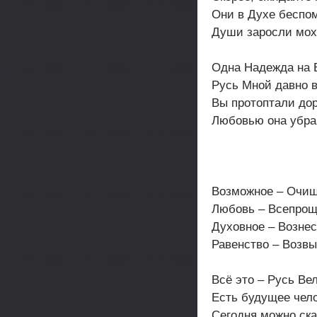
Они в Духе беспо
Души заросли мох
Одна Надежда на 
Русь Мной давно 
Вы протоптали дор
Любовью она убра
Возможное – Очищ
Любовь – Всепро
Духовное – Вознес
Равенство – Возв
Всё это – Русь Ве
Есть будущее чело
Сегодня можно ска