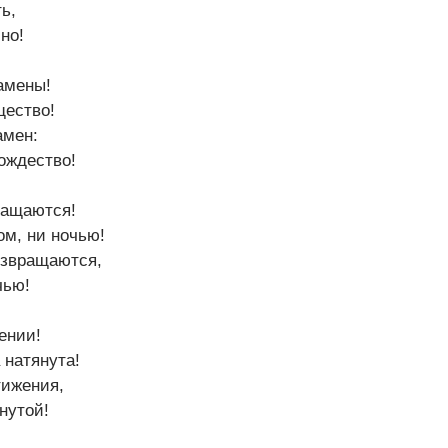
ь,
но!
замены!
щество!
амен:
ождество!
ращаются!
ом, ни ночью!
озвращаются,
чью!
ении!
 натянута!
тижения,
нутой!