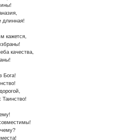
лины!
аназия,
е длинная!
им кажется,
избраны!
еба качества,
аны!
 Бога!
нство!
дорогой,
х Таинство!
ему!
 совместимы!
очему?
 места!