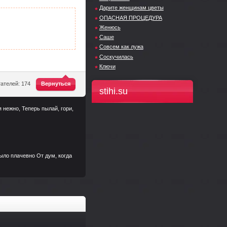
Дарите женщинам цветы
ОПАСНАЯ ПРОЦЕДУРА
Женюсь
Саше
Совсем как лужа
Соскучилась
Ключи
^
ателей: 174
Вернуться
stihi.su
 нежно, Теперь пылай, гори,
было плачевно От дум, когда