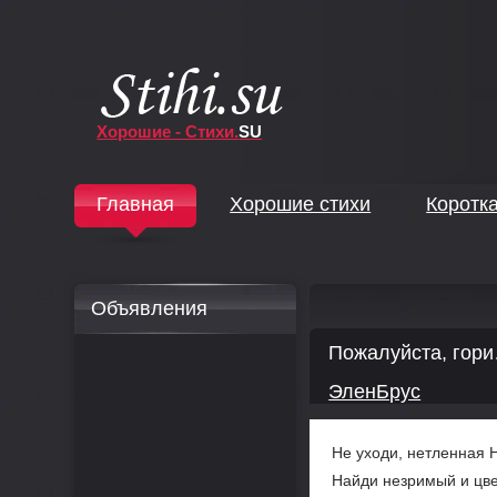
Хорошие - Стихи.
SU
↓
Главная
Хорошие стихи
Коротк
↓
Объявления
Пожалуйста, гор
ЭленБрус
Не уходи, нетленная 
Найди незримый и цве