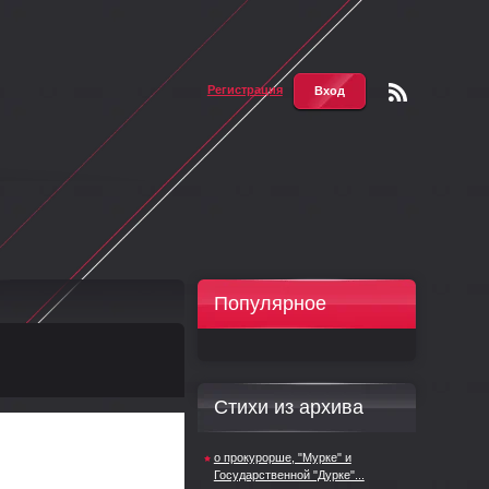
Регистрация
Вход
Чтени
е RSS
Популярное
Стихи из архива
о прокурорше, "Мурке" и
Государственной "Дурке"...