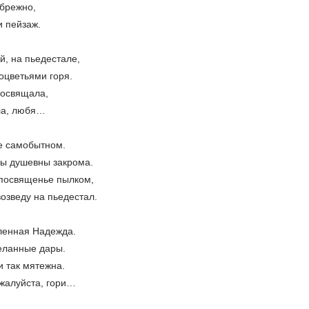
ебрежно,
и пейзаж.
й, на пьедестале,
оцветьями горя.
посвящала,
ла, любя…
ге самобытном.
ны душевны закрома.
 посвященье пылком,
возведу на пьедестал.
ленная Надежда.
еланные дары.
и так мятежна.
ожалуйста, гори…