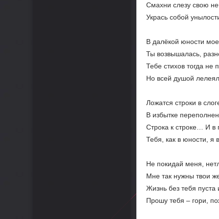
Смахни слезу свою н
Укрась собой унылост
В далёкой юности мое
Ты возвышалась, разн
Тебе стихов тогда не 
Но всей душой лелея
Ложатся строки в сло
В избытке переполне
Строка к строке… И в
Тебя, как в юности, я 
Не покидай меня, нет
Мне так нужны твои ж
Жизнь без тебя пуста 
Прошу тебя – гори, п