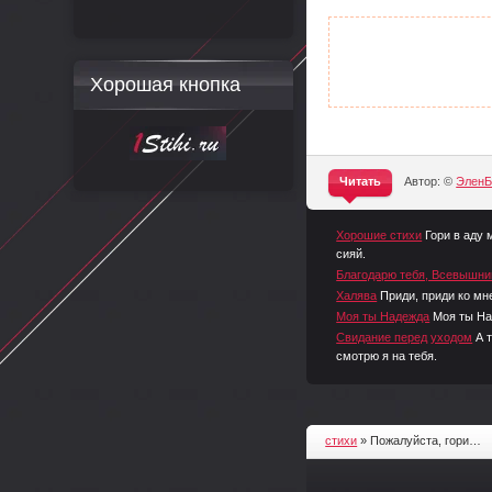
Хорошая кнопка
Читать
Автор: ©
ЭленБ
^
Хорошие стихи
Гори в аду 
сияй.
Благодарю тебя, Всевышни
Халява
Приди, приди ко мн
Моя ты Надежда
Моя ты Н
Свидание перед уходом
А 
смотрю я на тебя.
стихи
» Пожалуйста, гори…