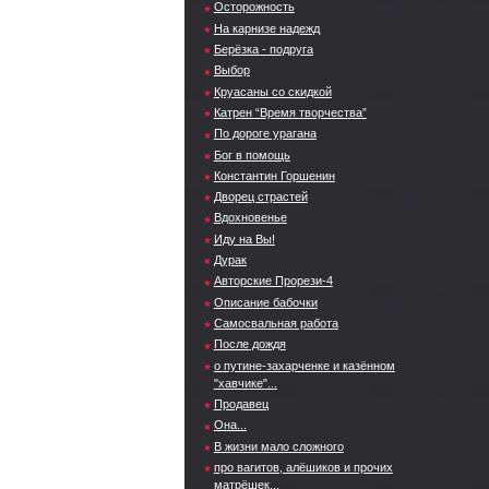
Осторожность
На карнизе надежд
Берёзка - подруга
Выбор
Круасаны со скидкой
Катрен “Время творчества”
По дороге урагана
Бог в помощь
Константин Горшенин
Дворец страстей
Вдохновенье
Иду на Вы!
Дурак
Авторские Прорези-4
Описание бабочки
Самосвальная работа
После дождя
о путине-захарченке и казённом
"хавчике"...
Продавец
Она...
В жизни мало сложного
про вагитов, алёшиков и прочих
матрёшек...