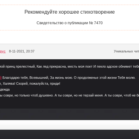
Рекомендуйте хорошее стихотворение
Свидетельство о публикации № 7470
рус
8-11-2021, 20:37
Уникальных чит
мой принц прелестный, Как лед прекрасна, месть моя поет И пекло адское обнимет тебя
й
Благодарю тебя, Всевышний, За жизнь мою. О продолженье этой жизни Тебя молю.
е, Халява! Скорей, пожалуйста, приди!
адежда
ты соври, но только чтоб душевно. А ты соври, но не терзай меня. А ты соври, чтоб не 