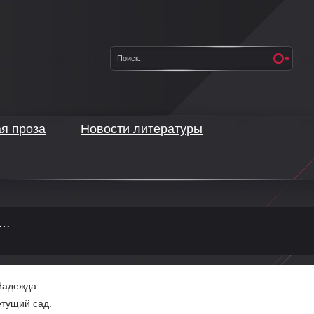
ая проза
Новости литературы
и…
Надежда.
тущий сад.