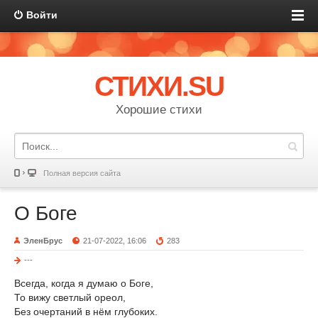
Войти
СТИХИ.SU
Хорошие стихи
Полная версия сайта
О Боге
ЭленБрус
21-07-2022, 16:06
283
---
Всегда, когда я думаю о Боге,
То вижу светлый ореол,
Без очертаний в нём глубоких.