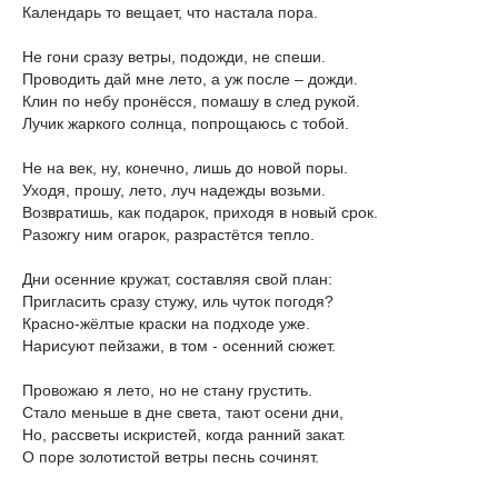
Календарь то вещает, что настала пора.
Не гони сразу ветры, подожди, не спеши.
Проводить дай мне лето, а уж после – дожди.
Клин по небу пронёсся, помашу в след рукой.
Лучик жаркого солнца, попрощаюсь с тобой.
Не на век, ну, конечно, лишь до новой поры.
Уходя, прошу, лето, луч надежды возьми.
Возвратишь, как подарок, приходя в новый срок.
Разожгу ним огарок, разрастётся тепло.
Дни осенние кружат, составляя свой план:
Пригласить сразу стужу, иль чуток погодя?
Красно-жёлтые краски на подходе уже.
Нарисуют пейзажи, в том - осенний сюжет.
Провожаю я лето, но не стану грустить.
Стало меньше в дне света, тают осени дни,
Но, рассветы искристей, когда ранний закат.
О поре золотистой ветры песнь сочинят.