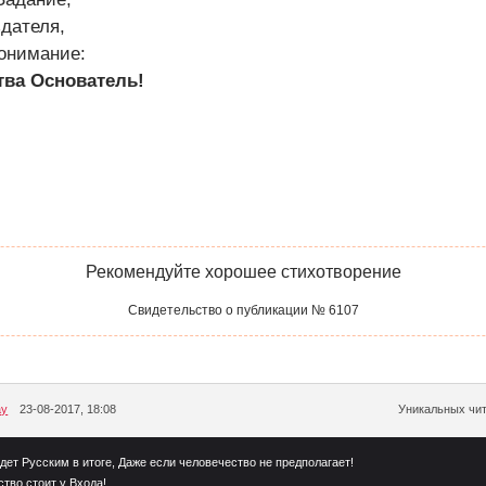
дателя,
понимание:
тва Основатель!
Рекомендуйте хорошее стихотворение
Свидетельство о публикации № 6107
ay
23-08-2017, 18:08
Уникальных чит
дет Русским в итоге, Даже если человечество не предполагает!
тво стоит у Входа!