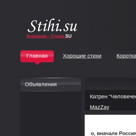
Хорошие - Стихи.
SU
↓
Главная
Хорошие стихи
Коротк
↓
Объявления
Катрен “Человече
MazZay
о, вначале Росси