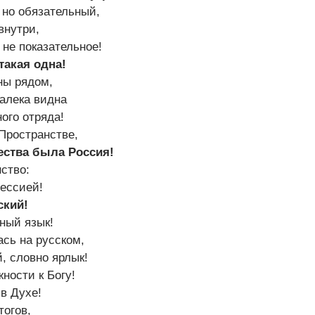
 но обязательный,
внутри,
 не показательное!
такая одна!
ны рядом,
алека видна
ого отряда!
 Пространстве,
ества была Россия!
ство:
ессией!
ский!
ный язык!
сь на русском,
й, словно ярлык!
ности к Богу!
в Духе!
тогов,