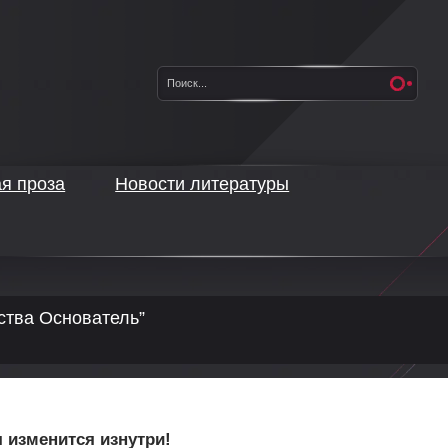
ая проза
Новости литературы
ства Основатель”
я изменится изнутри!