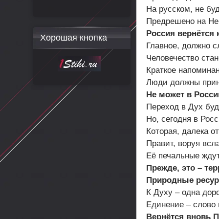
На русском, не бу
Предрешено на Не
Россия вернётся 
Хорошая кнопка
Главное, должно с
Человечество стан
Краткое напоминан
Люди должны прин
Не может в Росси
Переход в Дух буд
Но, сегодня в Рос
Которая, далека от
Правит, воруя всл
Её печальные ждут
Прежде, это – тер
Природные ресур
К Духу – одна доро
Единение – слово
Вернётся вновь 