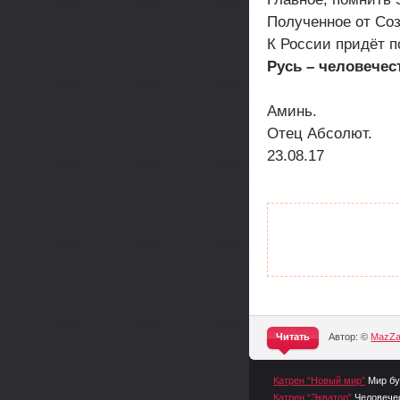
Полученное от Соз
К России придёт 
Русь – человечес
Аминь.
Отец Абсолют.
23.08.17
Читать
Автор: ©
MazZ
^
Катрен “Новый мир”
Мир бу
Катрен “Экватор”
Человечес