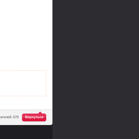
^
ателей: 679
Вернуться