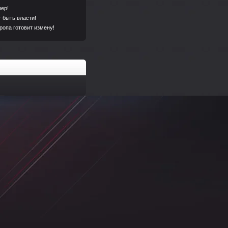
чер!
т быть власти!
ропа готовит измену!