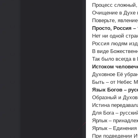
Процесс сложный,
Очищение в Духе 
Поверьте, явление
Просто, Россия – 
Нет ни одной стра
Россия людям изд
В виде Божественн
Так было всегда в
Истоком человеч
Духовное Её убран
Быть – от Небес М
Язык Богов – рус
Образный и Духов
Истина передавала
Для Бога – русски
Ярлык – принадлеж
Ярлык – Единения 
При подведении И