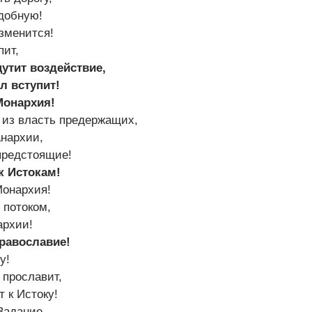
добную!
зменится!
пит,
утит воздействие,
л вступит!
Монархия!
 из власть предержащих,
анархии,
предстоящие!
к Истокам!
Монархия!
 потоком,
архии!
равославие!
у!
 прославит,
 к Истоку!
Задание,