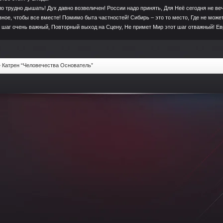
о трудно дышать! Дух давно возвеличен! России надо принять, Для Неё сегодня не ве
вное, чтобы все вместе! Помимо быта частностей! Сибирь – это то место, Где не може
 шаг очень важный, Повторный выход на Сцену, Не примет Мир этот шаг отважный! Ев
 Катрен “Человечества Основатель”