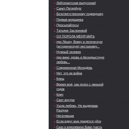
Лейтенантская выпускная!
Санкт-Петербург
Безответственному подрядчику
Первая морщинка
Просыпайтесь!
Татьяне Заслоновой
ОХ ПОРОЛА МЕНЯ МАТЬ
про Лёшку, Вовку и логическую
(историческую) нестыковку...
Нужный человек
про вино, кровь и бескорыстную
любовь...
Современная Молодёжь
Нет, это не война
Клещ
Время моё, как полоз с линькой
годов
Клич
Свет внутри
Ушла любовь, Не выдержав,
Разлуки
Негативщик
Если вдруг мне придётся уйти
Сказ о королевиче Бове (часть