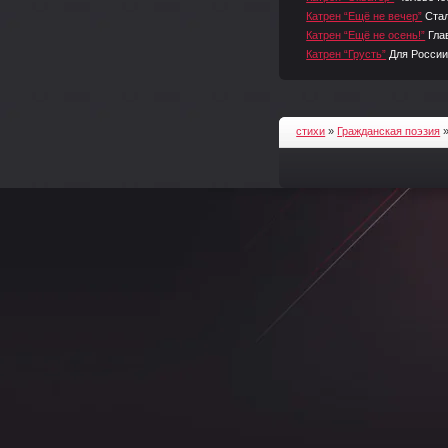
Катрен “Ещё не вечер”
Стал
Катрен “Ещё не осень!”
Гла
Катрен “Грусть”
Для России
стихи
»
Гражданская поэзия
»