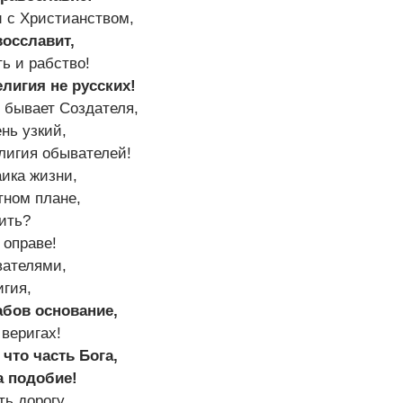
 с Христианством,
осславит,
ть и рабство!
елигия не русских!
 бывает Создателя,
нь узкий,
лигия обывателей!
ика жизни,
тном плане,
жить?
 оправе!
вателями,
игия,
абов основание,
веригах!
что часть Бога,
а подобие!
ь дорогу,