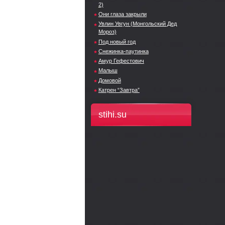
2)
Они глаза закрыли
Увлин Увгун (Монгольский Дед
Мороз)
Под новый год
Снежинка-паутинка
Амур Гефестович
Малыш
Домовой
Катрен “Завтра”
stihi.su