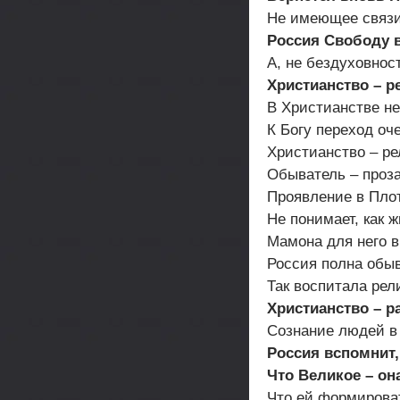
Не имеющее связи
Россия Свободу в
А, не бездуховнос
Христианство – р
В Христианстве не
К Богу переход оче
Христианство – ре
Обыватель – проза
Проявление в Пло
Не понимает, как 
Мамона для него в
Россия полна обы
Так воспитала рел
Христианство – р
Сознание людей в 
Россия вспомнит, 
Что Великое – он
Что ей формироват