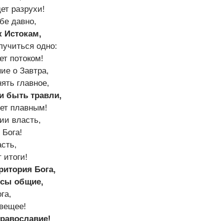
дет разрухи!
бе давно,
к Истокам,
лучиться одно:
ет потоком!
ие о Завтра,
ять главное,
и быть травли,
ет плавным!
сии власть,
 Бога!
асть,
 итоги!
ритория Бога,
сы общие,
га,
 вещее!
Православие!